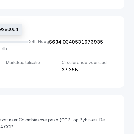
989990064
24h Hoog
$
634.0340531973935
 eth
Marktkapitalisatie
Circulerende voorraad
--
37.35B
ezet naar Colombiaanse peso (COP) op Bybit-eu. De
64 COP.