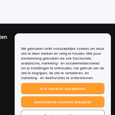
ten
Juridisch
Beleid inzake
We gebruiken strikt noodzakelijke cookies om deze
belangenverstrengeling
site te laten werken en veilig te houden. Met jouw
toestemming gebruiken we ook functionele,
Samenvatting van het beleid
analytische, marketing- en socialemediacookies
inzake bewaring en
administratie
om je instellingen te onthouden, het gebruik van de
site te begrijpen, de site te verbeteren, en
ESG-informatie
marketing- en deelfuncties te ondersteunen.
Crypto-whitepapers van
Alle cookies accepteren
assets
Aanvullende cookies weigeren