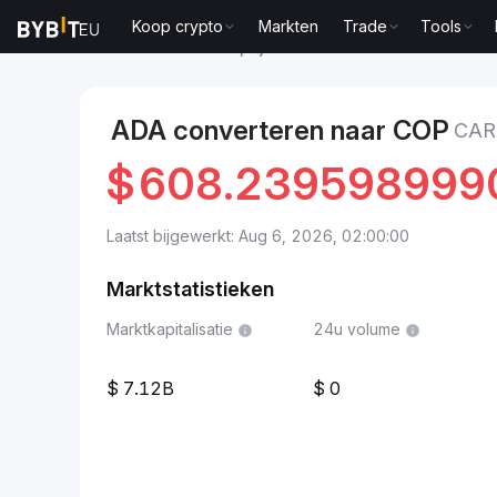
Koop crypto
Markten
Trade
Tools
Markten
Cardano-prijs ADA
Cardano to Colombia
ADA converteren naar COP
CAR
$
608.239598999
Laatst bijgewerkt: Aug 6, 2026, 02:00:00
Marktstatistieken
Marktkapitalisatie
24u volume
7.12B
0