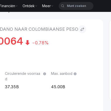
Financiën
Ontdek
Meer
anse peso
DANO NAAR COLOMBIAANSE PESO
0064
-0.78%
Circulerende voorraa
Max. aanbod
d
37.35B
45.00B