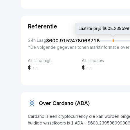
Referentie
Laatste prijs $608.2395
24h Laag
$
600.9152478068718
*De volgende gegevens tonen marktinformatie over
All-time high
All-time low
$
--
$
--
Over Cardano (ADA)
Cardano is een cryptocurrency die kan worden omg
huidige wisselkoers is 1 ADA = $608.23959899900