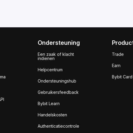
Ondersteuning
Produc
Een zaak of klacht
Trade
indienen
Earn
Helpcentrum
mma
Bybit Card
Ondersteuningshub
Gebruikersfeedback
PI
Bybit Learn
Handelskosten
Authenticatiecontrole