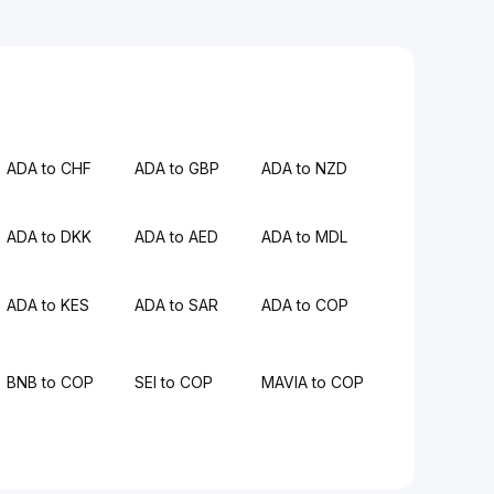
ADA to CHF
ADA to GBP
ADA to NZD
ADA to DKK
ADA to AED
ADA to MDL
ADA to KES
ADA to SAR
ADA to COP
BNB to COP
SEI to COP
MAVIA to COP