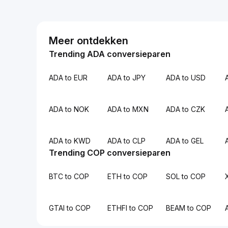
Meer ontdekken
Trending ADA conversieparen
ADA to EUR
ADA to JPY
ADA to USD
ADA to NOK
ADA to MXN
ADA to CZK
ADA to KWD
ADA to CLP
ADA to GEL
Trending COP conversieparen
BTC to COP
ETH to COP
SOL to COP
GTAI to COP
ETHFI to COP
BEAM to COP