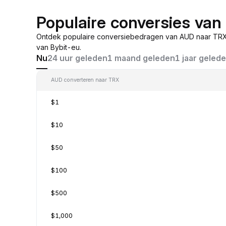
Populaire conversies va
Ontdek populaire conversiebedragen van AUD naar TRX,
van Bybit-eu.
Nu
24 uur geleden
1 maand geleden
1 jaar geled
AUD converteren naar TRX
$1
$10
$50
$100
$500
$1,000