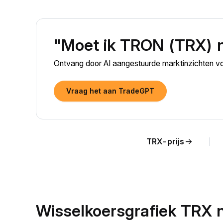
"Moet ik TRON (TRX) 
Ontvang door AI aangestuurde marktinzichten v
Vraag het aan TradeGPT
TRX-prijs
Wisselkoersgrafiek TRX 