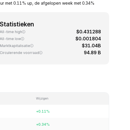
uur met 0.11% up, de afgelopen week met 0.34%
Statistieken
$0.431288
All-time high
$0.001804
All-time low
$31.04B
Marktkapitalisatie
94.89 B
Circulerende voorraad
Wijzigen
+0.11%
+0.34%