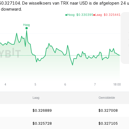
0.327104. De wisselkoers van TRX naar USD is de afgelopen 24 
y downward.
Hoog
:
$
0.330395
Laag
:
$
0.325441
Laag
Gemiddelde
$0.326889
$0.327008
$0.325728
$0.327105