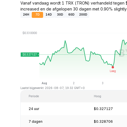
Vanaf vandaag wordt 1 TRX (TRON) verhandeld tegen $
increased en de afgelopen 30 dagen met 0.90% slightl
24H
7D
14D
30D
60D
200D
Laatst bijgewerkt: 2026-08-07, 19:32 GMT+0
Periode
Hoog
24 uur
$0.327127
7 dagen
$0.328706