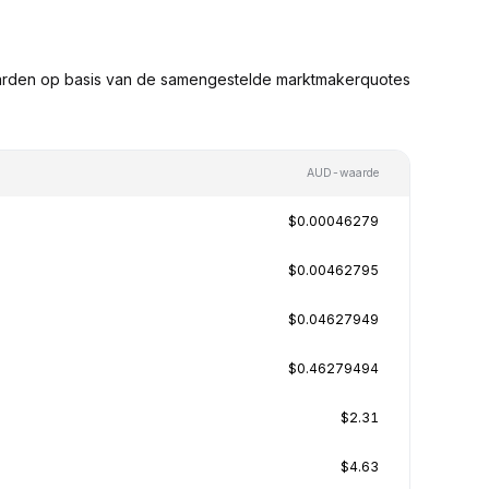
aarden op basis van de samengestelde marktmakerquotes
AUD-waarde
$0.00046279
$0.00462795
$0.04627949
$0.46279494
$2.31
$4.63