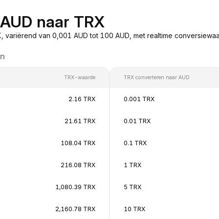
n AUD naar TRX
 variërend van 0,001 AUD tot 100 AUD, met realtime conversiew
en
TRX-waarde
TRX converteren naar AUD
2.16 TRX
0.001 TRX
21.61 TRX
0.01 TRX
108.04 TRX
0.1 TRX
216.08 TRX
1 TRX
1,080.39 TRX
5 TRX
2,160.78 TRX
10 TRX