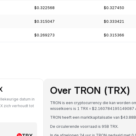
$0.322568
$0.327450
$0.315047
$0.333421
$0.269273
$0.315366
Over TRON (TRX)
X
llekeurige datum in
TRON is een cryptocurrency die kan worden om
X zich verhoudt tot
wisselkoers is 1 TRX = $2.160784195149087
TRON heeft een marktkapitalisatie van $43.8
De circulerende voorraad is 95B TRX.
TRX
In de afgelopen 24 uur is TRON gedaald met 0