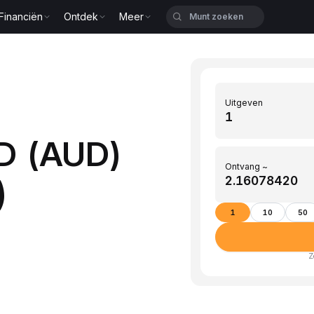
Financiën
Ontdek
Meer
Uitgeven
D (AUD)
Ontvang ~
)
1
10
50
Z