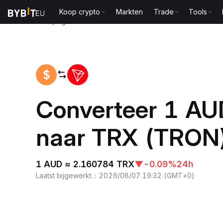
Koop crypto
Markten
Trade
Tools
Startpagina
AUD to TRX
Converteer 1 AU
naar TRX (TRON
1 AUD ≈ 2.160784 TRX
▼
-0.09%
24h
Laatst bijgewerkt
：
2026/08/07 19:32
(
GMT+0
)