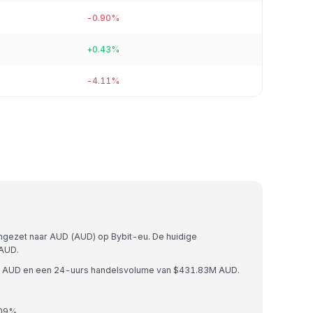
-0.90%
+0.43%
-4.11%
gezet naar AUD (AUD) op Bybit-eu. De huidige
 AUD.
8B AUD en een 24-uurs handelsvolume van $431.83M AUD.
.09%.