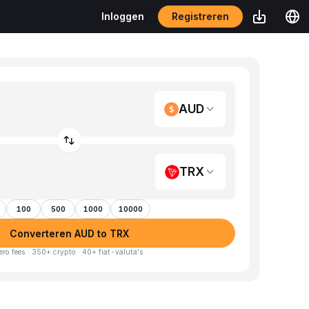
Registreren
Inloggen
AUD
TRX
100
500
1000
10000
Converteren AUD to TRX
ero fees · 350+ crypto · 40+ fiat-valuta's