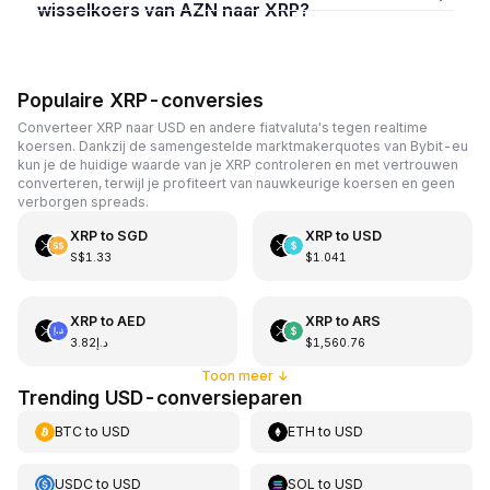
wisselkoers van AZN naar XRP?
Populaire XRP-conversies
Converteer XRP naar USD en andere fiatvaluta's tegen realtime
koersen. Dankzij de samengestelde marktmakerquotes van Bybit-eu
kun je de huidige waarde van je XRP controleren en met vertrouwen
converteren, terwijl je profiteert van nauwkeurige koersen en geen
verborgen spreads.
XRP
to
SGD
XRP
to
USD
S$1.33
$1.041
XRP
to
AED
XRP
to
ARS
د.إ3.82
$1,560.76
Toon meer
↓
Trending USD-conversieparen
BTC
to
USD
ETH
to
USD
USDC
to
USD
SOL
to
USD