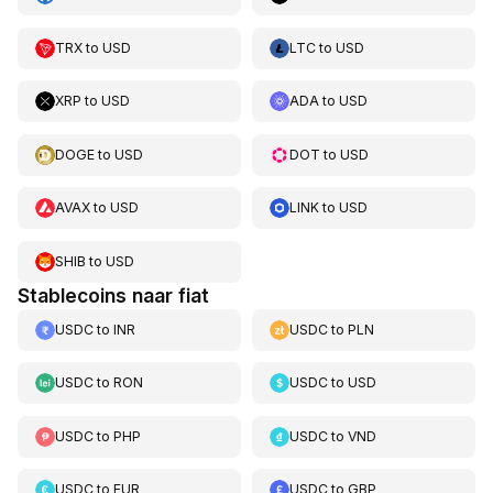
TRX
to
USD
LTC
to
USD
XRP
to
USD
ADA
to
USD
DOGE
to
USD
DOT
to
USD
AVAX
to
USD
LINK
to
USD
SHIB
to
USD
Stablecoins naar fiat
USDC
to
INR
USDC
to
PLN
USDC
to
RON
USDC
to
USD
USDC
to
PHP
USDC
to
VND
USDC
to
EUR
USDC
to
GBP