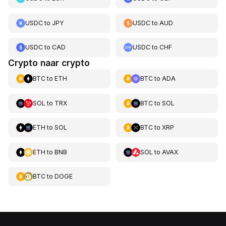
USDC
to
JPY
USDC
to
AUD
USDC
to
CAD
USDC
to
CHF
Crypto naar crypto
BTC
to
ETH
BTC
to
ADA
SOL
to
TRX
BTC
to
SOL
ETH
to
SOL
BTC
to
XRP
ETH
to
BNB
SOL
to
AVAX
BTC
to
DOGE