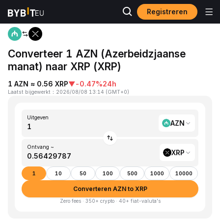
Registreren
Startpagina
AZN to XRP
Converteer 1 AZN (Azerbeidzjaanse
manat) naar XRP (XRP)
1 AZN ≈ 0.56 XRP
▼
-0.47%
24h
Laatst bijgewerkt
：
2026/08/08 13:14
(
GMT+0
)
Uitgeven
AZN
Ontvang ~
XRP
1
10
50
100
500
1000
10000
Converteren AZN to XRP
Zero fees · 350+ crypto · 40+ fiat-valuta's