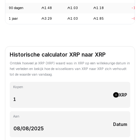
90 dagen
₼1.48
₼1.03
₼1.18
-10.
1 jaar
₼3.29
₼1.03
₼1.85
-68.
Historische calculator XRP naar XRP
Ontdek hoeveel je XRP (XRP) waard was in XRP op een willekeurige datum in
het verleden en bekijk hoe de wisselkoers van XRP naar XRP zich verhoudt
tot de waarde van vandaag.
Kopen
XRP
Aan
Datum