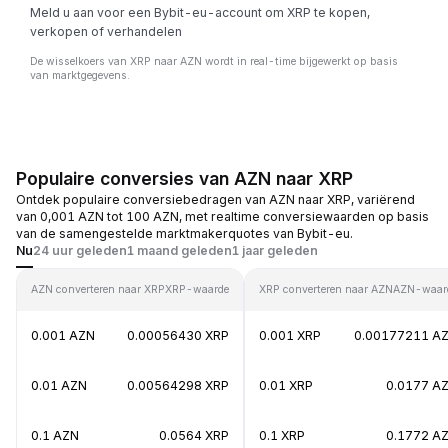
Meld u aan voor een Bybit-eu-account om XRP te kopen,
verkopen of verhandelen
De wisselkoers van XRP naar AZN wordt in real-time bijgewerkt op basis
van marktgegevens.
Populaire conversies van AZN naar XRP
Ontdek populaire conversiebedragen van AZN naar XRP, variërend
van 0,001 AZN tot 100 AZN, met realtime conversiewaarden op basis
van de samengestelde marktmakerquotes van Bybit-eu.
Nu
24 uur geleden
1 maand geleden
1 jaar geleden
AZN converteren naar XRP
XRP-waarde
XRP converteren naar AZN
AZN-waar
0.001 AZN
0.00056430 XRP
0.001 XRP
0.00177211 A
0.01 AZN
0.00564298 XRP
0.01 XRP
0.0177 A
0.1 AZN
0.0564 XRP
0.1 XRP
0.1772 A