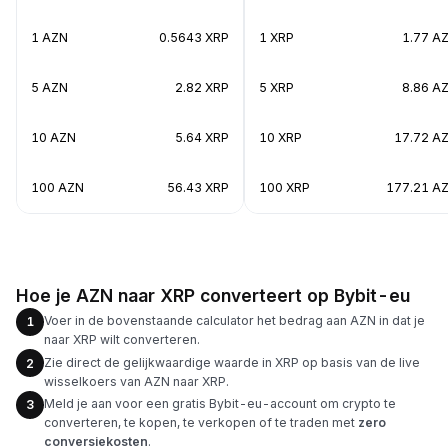
1 AZN
0.5643 XRP
1 XRP
1.77 A
5 AZN
2.82 XRP
5 XRP
8.86 A
10 AZN
5.64 XRP
10 XRP
17.72 A
100 AZN
56.43 XRP
100 XRP
177.21 A
Hoe je AZN naar XRP converteert op Bybit-eu
Voer in de bovenstaande calculator het bedrag aan AZN in dat je
1
naar XRP wilt converteren.
Zie direct de gelijkwaardige waarde in XRP op basis van de live
2
wisselkoers van AZN naar XRP.
Meld je aan voor een gratis Bybit-eu-account om crypto te
3
converteren, te kopen, te verkopen of te traden met
zero
conversiekosten
.