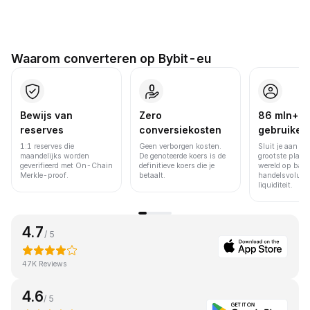
Waarom converteren op Bybit-eu
Bewijs van
Zero
86 mln+
reserves
conversiekosten
gebruiker
1:1 reserves die
Geen verborgen kosten.
Sluit je aan bi
maandelijks worden
De genoteerde koers is de
grootste platfo
geverifieerd met On-Chain
definitieve koers die je
wereld op basi
Merkle-proof.
betaalt.
handelsvolume
liquiditeit.
4.7
/ 5
47K Reviews
4.6
/ 5