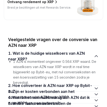
Ontvang rendement op XRP
Breid je bezittingen uit met Rewards Service.
Veelgestelde vragen over de conversie van
AZN naar XRP
1. Wat is de huidige wisselkoers van AZN
naar XRP?
1 AZN is momenteel ongeveer 0.564 XRP waard. De
wisselkoers van AZN naar XRP wordt in real time
bijgewerkt op Bybit-eu, met nul conversiekosten en
een koersvastzetting van 15 seconden zodra je
bevestigt.
2. Hoe converteer ik AZN naar XRP op Bybit-
eu?
3. Zijn er kosten verbonden aan het
converteren van AZN naar XRP?
4. Wat is het minimumbedrag aan AZN dat ik
naar XRP kan converteren?
5. Welke factoren beïnvloeden de