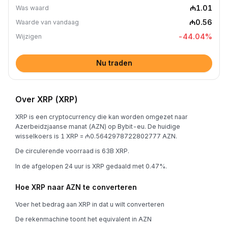
₼1.01
Was waard
₼0.56
Waarde van vandaag
-44.04
%
Wijzigen
Nu traden
Over XRP (XRP)
XRP is een cryptocurrency die kan worden omgezet naar
Azerbeidzjaanse manat (AZN) op Bybit-eu. De huidige
wisselkoers is 1 XRP = ₼0.5642978722802777 AZN.
De circulerende voorraad is 63B XRP.
In de afgelopen 24 uur is XRP gedaald met 0.47%.
Hoe XRP naar AZN te converteren
Voer het bedrag aan XRP in dat u wilt converteren
De rekenmachine toont het equivalent in AZN