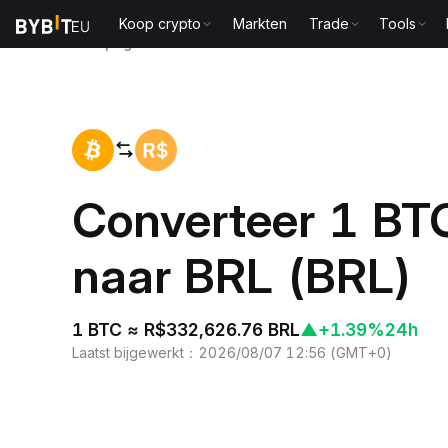
Koop crypto
Markten
Trade
Tools
Startpagina
BTC to BRL
Converteer 1 BTC
naar BRL (BRL)
1 BTC ≈ R$332,626.76 BRL
▲
+1.39%
24h
Laatst bijgewerkt
：
2026/08/07 12:56
(
GMT+0
)