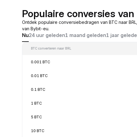
Populaire conversies va
Ontdek populaire conversiebedragen van BTC naar BRL,
van Bybit-eu.
Nu
24 uur geleden
1 maand geleden
1 jaar geled
BTC converteren naar BRL
0.001 BTC
0.01 BTC
0.1 BTC
1 BTC
5 BTC
10 BTC