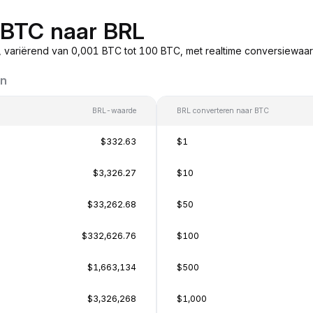
n BTC naar BRL
 variërend van 0,001 BTC tot 100 BTC, met realtime conversiewa
en
BRL-waarde
BRL converteren naar BTC
$332.63
$1
$3,326.27
$10
$33,262.68
$50
$332,626.76
$100
$1,663,134
$500
$3,326,268
$1,000