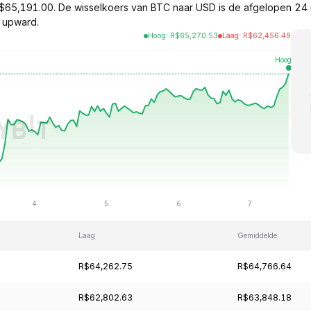
 $65,191.00. De wisselkoers van BTC naar USD is de afgelopen 2
 upward.
Hoog
:
R$
65,270.53
Laag
:
R$
62,456.49
Laag
Gemiddelde
R$64,262.75
R$64,766.64
R$62,802.63
R$63,848.18