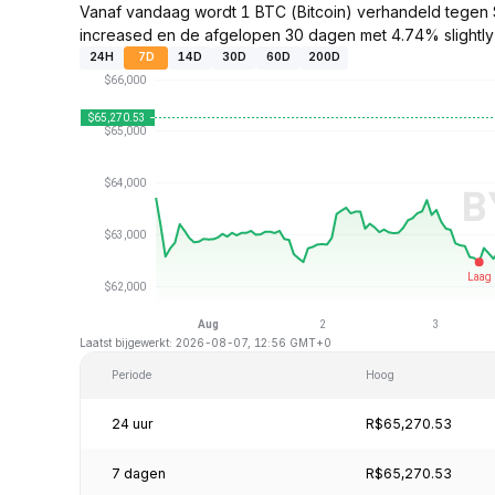
Vanaf vandaag wordt 1 BTC (Bitcoin) verhandeld tegen
increased en de afgelopen 30 dagen met 4.74% slightly
24H
7D
14D
30D
60D
200D
Laatst bijgewerkt: 2026-08-07, 12:56 GMT+0
Periode
Hoog
24 uur
R$65,270.53
7 dagen
R$65,270.53