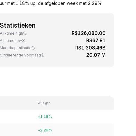
4 uur met 1.18% up, de afgelopen week met 2.29%
Statistieken
R$126,080.00
All-time high
R$67.81
All-time low
R$1,308.46B
Marktkapitalisatie
20.07 M
Circulerende voorraad
Wijzigen
+1.18%
+2.29%