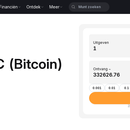
Financiën
Ontdek
Meer
Uitgeven
 (Bitcoin)
Ontvang ~
0.001
0.01
0.1
Z