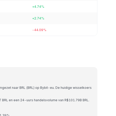
+4.74%
+2.74%
-44.09%
omgezet naar BRL (BRL) op Bybit-eu. De huidige wisselkoers
67T BRL en een 24-uurs handelsvolume van R$101.79B BRL.
 1.39%.