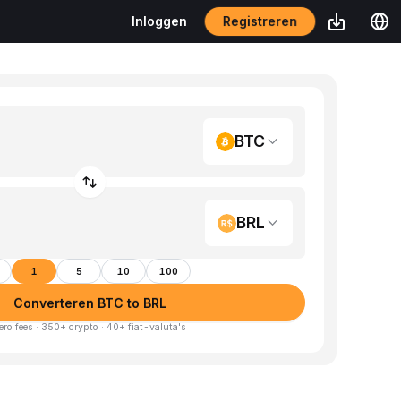
Registreren
Inloggen
BTC
BRL
1
5
10
100
Converteren BTC to BRL
ero fees · 350+ crypto · 40+ fiat-valuta's