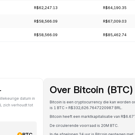
R$62,247.13
R$64,190.35
R$58,566.09
R$67,009.03
R$58,566.09
R$85,462.74
Over Bitcoin (BTC)
L
illekeurige datum in
Bitcoin is een cryptocurrency die kan worden 
L zich verhoudt tot
is 1 BTC = R$332,626.7647220987 BRL.
Bitcoin heeft een marktkapitalisatie van R$6.
De circulerende voorraad is 20M BTC.
BTC
In de afgelopen 24 uur is Bitcoin gestegen met