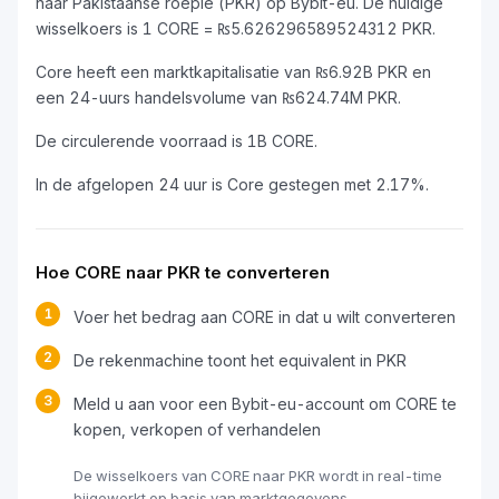
naar Pakistaanse roepie (PKR) op Bybit-eu. De huidige
wisselkoers is 1 CORE = ₨5.626296589524312 PKR.
Core heeft een marktkapitalisatie van ₨6.92B PKR en
een 24-uurs handelsvolume van ₨624.74M PKR.
De circulerende voorraad is 1B CORE.
In de afgelopen 24 uur is Core gestegen met 2.17%.
Hoe CORE naar PKR te converteren
1
Voer het bedrag aan CORE in dat u wilt converteren
2
De rekenmachine toont het equivalent in PKR
3
Meld u aan voor een Bybit-eu-account om CORE te
kopen, verkopen of verhandelen
De wisselkoers van CORE naar PKR wordt in real-time
bijgewerkt op basis van marktgegevens.