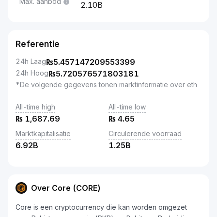
Max. aanbod
2.10B
Referentie
24h Laag
₨
5.457147209553399
24h Hoog
₨
5.720576571803181
*De volgende gegevens tonen marktinformatie over eth
All-time high
All-time low
₨
1,687.69
₨
4.65
Marktkapitalisatie
Circulerende voorraad
6.92B
1.25B
Over Core (CORE)
Core is een cryptocurrency die kan worden omgezet