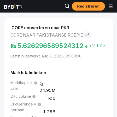
Registreren
Markten
Core-prijs CORE
Core to Pakistaanse roepie
CORE converteren naar PKR
CORE NAAR PAKISTAANSE ROEPIE
₨
5.626296589524312
+2.17%
Laatst bijgewerkt: Aug 6, 2026, 09:00:00
Marktstatistieken
Marktkapitali
satie
24.95M
24u volume
0
Circulerende v
oorraad
1.25B