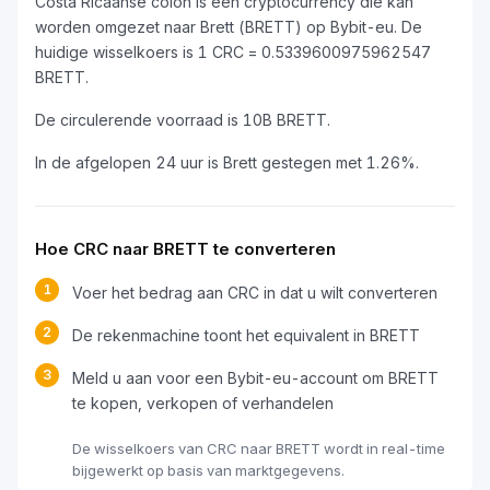
Costa Ricaanse colón is een cryptocurrency die kan
worden omgezet naar Brett (BRETT) op Bybit-eu. De
huidige wisselkoers is 1 CRC = 0.5339600975962547
BRETT.
De circulerende voorraad is 10B BRETT.
In de afgelopen 24 uur is Brett gestegen met 1.26%.
Hoe CRC naar BRETT te converteren
1
Voer het bedrag aan CRC in dat u wilt converteren
2
De rekenmachine toont het equivalent in BRETT
3
Meld u aan voor een Bybit-eu-account om BRETT
te kopen, verkopen of verhandelen
De wisselkoers van CRC naar BRETT wordt in real-time
bijgewerkt op basis van marktgegevens.