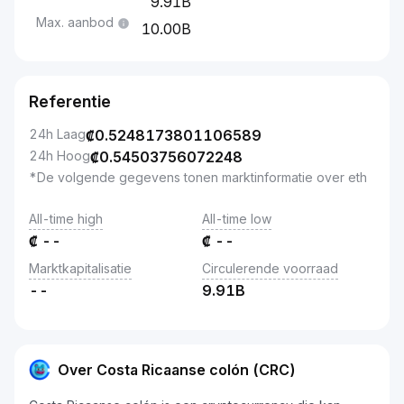
9.91B
Max. aanbod
10.00B
Referentie
24h Laag
₡
0.5248173801106589
24h Hoog
₡
0.54503756072248
*De volgende gegevens tonen marktinformatie over eth
All-time high
All-time low
₡
--
₡
--
Marktkapitalisatie
Circulerende voorraad
--
9.91B
Over Costa Ricaanse colón (CRC)