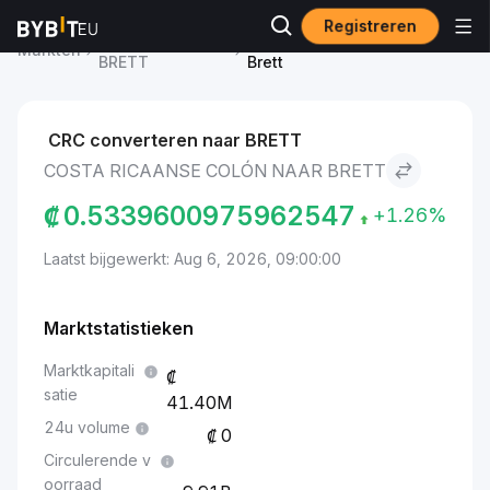
Registreren
Brett-prijs
Costa Ricaanse colón to
Markten
BRETT
Brett
CRC converteren naar BRETT
COSTA RICAANSE COLÓN NAAR BRETT
₡
0.5339600975962547
+1.26%
Laatst bijgewerkt: Aug 6, 2026, 09:00:00
Marktstatistieken
Marktkapitali
satie
41.40M
24u volume
0
Circulerende v
oorraad