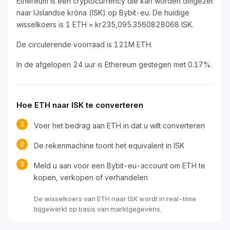
Ethereum is een cryptocurrency die kan worden omgezet
naar IJslandse króna (ISK) op Bybit-eu. De huidige
wisselkoers is 1 ETH = kr235,095.3560828068 ISK.
De circulerende voorraad is 121M ETH.
In de afgelopen 24 uur is Ethereum gestegen met 0.17%.
Hoe ETH naar ISK te converteren
1
Voer het bedrag aan ETH in dat u wilt converteren
2
De rekenmachine toont het equivalent in ISK
3
Meld u aan voor een Bybit-eu-account om ETH te
kopen, verkopen of verhandelen
De wisselkoers van ETH naar ISK wordt in real-time
bijgewerkt op basis van marktgegevens.