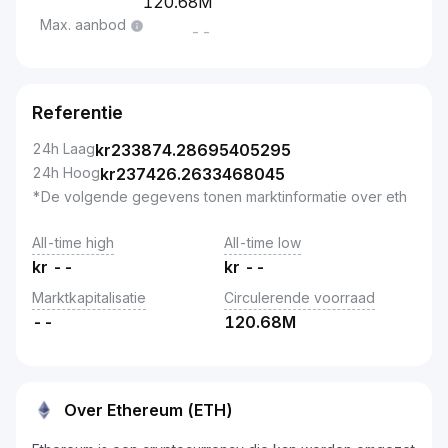
120.68M
Max. aanbod
--
Referentie
24h Laag
kr
233874.28695405295
24h Hoog
kr
237426.2633468045
*De volgende gegevens tonen marktinformatie over eth
All-time high
All-time low
kr
--
kr
--
Marktkapitalisatie
Circulerende voorraad
--
120.68M
Over Ethereum (ETH)