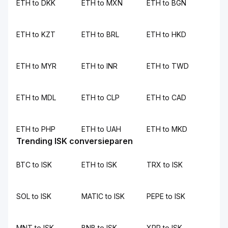
ETH to DKK
ETH to MXN
ETH to BGN
ETH to KZT
ETH to BRL
ETH to HKD
ETH to MYR
ETH to INR
ETH to TWD
ETH to MDL
ETH to CLP
ETH to CAD
ETH to PHP
ETH to UAH
ETH to MKD
Trending ISK conversieparen
BTC to ISK
ETH to ISK
TRX to ISK
SOL to ISK
MATIC to ISK
PEPE to ISK
MNT to ISK
BNB to ISK
XRP to ISK