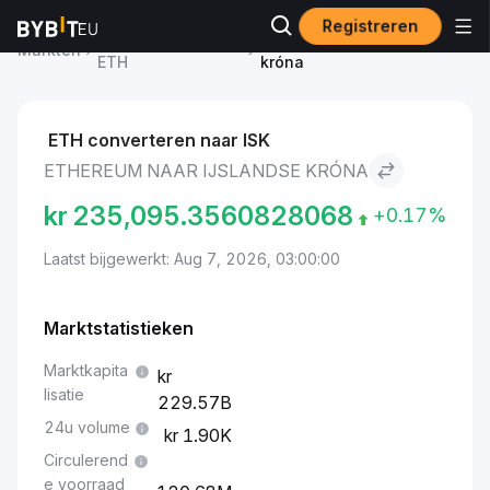
Registreren
Ethereum-prijs
Ethereum to IJslandse
Markten
ETH
króna
ETH converteren naar ISK
ETHEREUM NAAR IJSLANDSE KRÓNA
kr
235,095.3560828068
+0.17%
Laatst bijgewerkt: Aug 7, 2026, 03:00:00
Marktstatistieken
Marktkapita
lisatie
229.57B
24u volume
1.90K
Circulerend
e voorraad