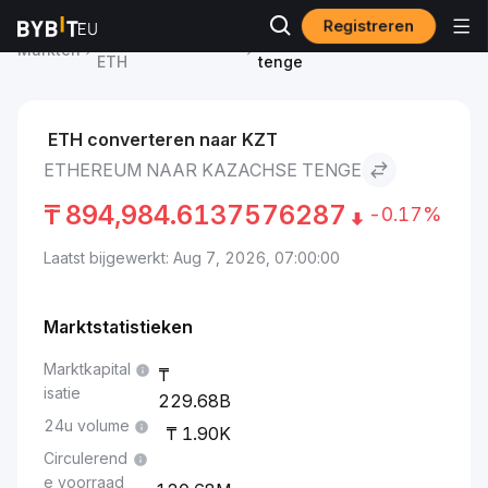
Registreren
Ethereum-prijs
Ethereum to Kazachse
Markten
ETH
tenge
ETH converteren naar KZT
ETHEREUM NAAR KAZACHSE TENGE
₸
894,984.6137576287
-0.17%
Laatst bijgewerkt: Aug 7, 2026, 07:00:00
Marktstatistieken
Marktkapital
isatie
229.68B
24u volume
1.90K
Circulerend
e voorraad