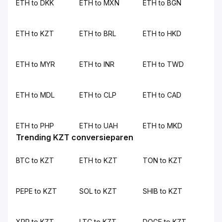
ETH to DKK
ETH to MXN
ETH to BGN
ETH to KZT
ETH to BRL
ETH to HKD
ETH to MYR
ETH to INR
ETH to TWD
ETH to MDL
ETH to CLP
ETH to CAD
ETH to PHP
ETH to UAH
ETH to MKD
Trending KZT conversieparen
BTC to KZT
ETH to KZT
TON to KZT
PEPE to KZT
SOL to KZT
SHIB to KZT
XRP to KZT
LTC to KZT
DOGE to KZT