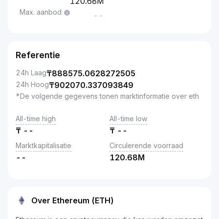
120.68M
Max. aanbod
--
Referentie
24h Laag
₸
888575.0628272505
24h Hoog
₸
902070.337093849
*De volgende gegevens tonen marktinformatie over eth
All-time high
All-time low
₸
--
₸
--
Marktkapitalisatie
Circulerende voorraad
--
120.68M
Over Ethereum (ETH)