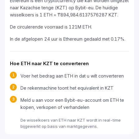
Ethereum is een cryptocurrency die kan worden omgezet
naar Kazachse tenge (KZT) op Bybit-eu. De huidige
wisselkoers is 1 ETH = ₸894,984.6137576287 KZT.
De circulerende voorraad is 121M ETH.
In de afgelopen 24 uur is Ethereum gedaald met 0.17%.
Hoe ETH naar KZT te converteren
1
Voer het bedrag aan ETH in dat u wilt converteren
2
De rekenmachine toont het equivalent in KZT
3
Meld u aan voor een Bybit-eu-account om ETH te
kopen, verkopen of verhandelen
De wisselkoers van ETH naar KZT wordt in real-time
bijgewerkt op basis van marktgegevens.