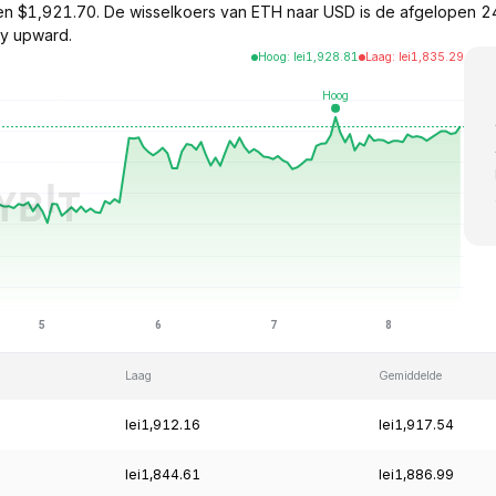
en $1,921.70. De wisselkoers van ETH naar USD is de afgelopen 
ly upward.
Hoog
:
lei
1,928.81
Laag
:
lei
1,835.29
Laag
Gemiddelde
lei1,912.16
lei1,917.54
lei1,844.61
lei1,886.99