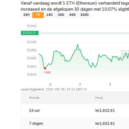
Vanaf vandaag wordt 1 ETH (Ethereum) verhandeld teg
increased en de afgelopen 30 dagen met 10.07% slight
24H
7D
14D
30D
60D
200D
Laatst bijgewerkt: 2026-08-08, 14:53 GMT+0
Periode
Hoog
24 uur
lei1,922.91
7 dagen
lei1,922.91