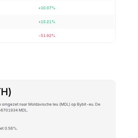
+10.07%
+15.21%
-51.92%
TH)
n omgezet naar Moldavische leu (MDL) op Bybit-eu. De
9266701934 MDL.
met 0.56%.