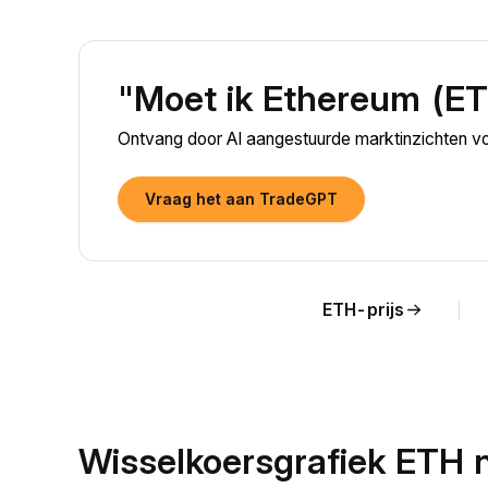
"Moet ik Ethereum (E
Ontvang door AI aangestuurde marktinzichten v
Vraag het aan TradeGPT
ETH-prijs
Wisselkoersgrafiek ETH 