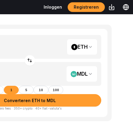
Registreren
Inloggen
ETH
MDL
1
5
10
100
Converteren ETH to MDL
ero fees · 350+ crypto · 40+ fiat-valuta's