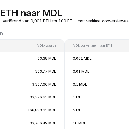
n ETH naar MDL
 variërend van 0,001 ETH tot 100 ETH, met realtime conversiewa
en
MDL-waarde
MDL converteren naar ETH
33.38 MDL
0.001 MDL
333.77 MDL
0.01 MDL
3,337.66 MDL
0.1 MDL
33,376.65 MDL
1 MDL
166,883.25 MDL
5 MDL
333,766.49 MDL
10 MDL