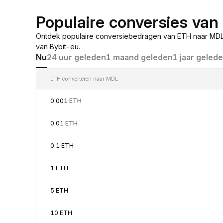
Populaire conversies va
Ontdek populaire conversiebedragen van ETH naar MDL,
van Bybit-eu.
Nu
24 uur geleden
1 maand geleden
1 jaar geled
ETH converteren naar MDL
0.001 ETH
0.01 ETH
0.1 ETH
1 ETH
5 ETH
10 ETH