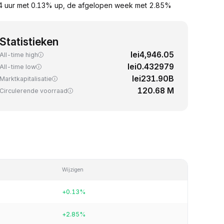
24 uur met 0.13% up, de afgelopen week met 2.85%
Statistieken
lei4,946.05
All-time high
lei0.432979
All-time low
lei231.90B
Marktkapitalisatie
120.68 M
Circulerende voorraad
Wijzigen
+0.13%
+2.85%