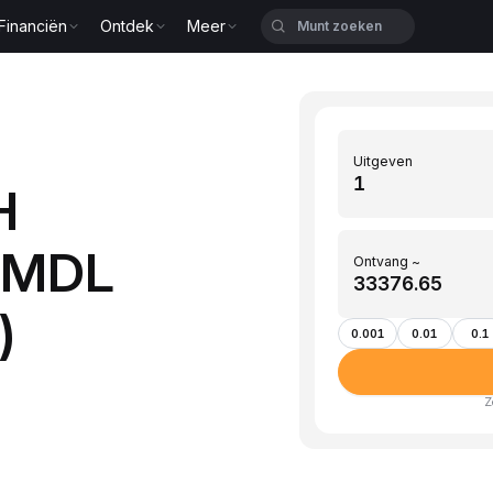
Financiën
Ontdek
Meer
Uitgeven
H
r MDL
Ontvang ~
)
0.001
0.01
0.1
Z