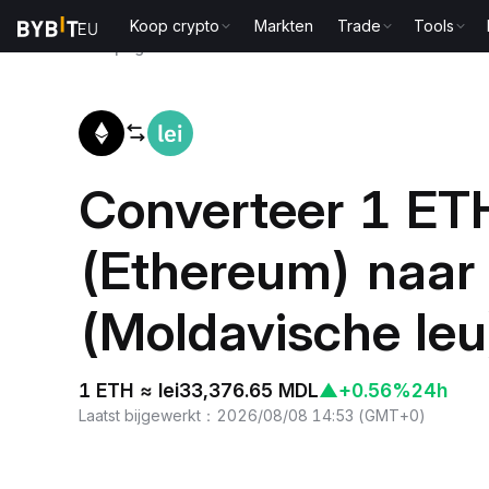
Koop crypto
Markten
Trade
Tools
Startpagina
ETH to MDL
Converteer 1 ET
(Ethereum) naa
(Moldavische leu
1 ETH ≈ lei33,376.65 MDL
▲
+0.56%
24h
Laatst bijgewerkt
：
2026/08/08 14:53
(
GMT+0
)