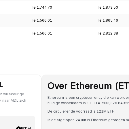
lei1,744.70
lei1,873.50
lei1,566.01
lei1,865.46
lei1,566.01
lei2,812.38
Over Ethereum (E
L
n willekeurige
Ethereum is een cryptocurrency die kan worde
H naar MDL zich
huidige wisselkoers is 1 ETH = lei33,376.64
De circulerende voorraad is 121M ETH.
In de afgelopen 24 uur is Ethereum gestegen 
ETH