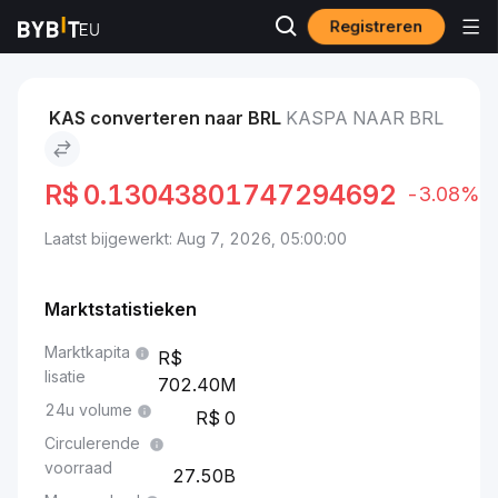
Registreren
Markten
Kaspa-prijs KAS
Kaspa to BRL
KAS converteren naar BRL
KASPA NAAR BRL
R$
0.13043801747294692
-3.08%
Laatst bijgewerkt: Aug 7, 2026, 05:00:00
Marktstatistieken
Marktkapita
lisatie
702.40M
24u volume
0
Circulerende
voorraad
27.50B