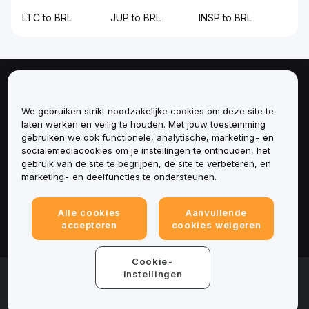
LTC to BRL
JUP to BRL
INSP to BRL
Over
We gebruiken strikt noodzakelijke cookies om deze site te
Diensten
laten werken en veilig te houden. Met jouw toestemming
gebruiken we ook functionele, analytische, marketing- en
socialemediacookies om je instellingen te onthouden, het
Ondersteuning
gebruik van de site te begrijpen, de site te verbeteren, en
marketing- en deelfuncties te ondersteunen.
Producten
Alle cookies
Aanvullende
Juridisch
accepteren
cookies weigeren
Cookie-
© 2025-2026 Bybit.eu. Alle rechten voorbehouden.
instellingen
Gebruiksvoorwaarden
|
Privacyvoorwaarden
|
Colofon
(Impressum)
|
Cookievoorkeurencentrum