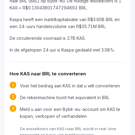
naar BRL (BRL) op Bybit-eu. De huidige wisselkoers is 1
KAS = R$0.13043801747294692 BRL.
Kaspa heeft een marktkapitalisatie van R$3.60B BRL en
een 24-uurs handelsvolume van R$35.71M BRL.
De circulerende voorraad is 27B KAS.
In de afgelopen 24 uur is Kaspa gedaald met 3.08%.
Hoe KAS naar BRL te converteren
1
Voer het bedrag aan KAS in dat u wilt converteren
2
De rekenmachine toont het equivalent in BRL
3
Meld u aan voor een Bybit-eu-account om KAS te
kopen, verkopen of verhandelen
De wisselkoers van KAS naar BRL wordt in real-time
bijgewerkt op basis van marktgegevens.