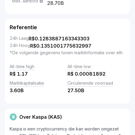
Max. aanbod
28.70B
Referentie
24h Laag
R$
0.1283887163343303
24h Hoog
R$
0.1351001775632997
*De volgende gegevens tonen marktinformatie over eth
All-time high
All-time low
R$
1.17
R$
0.00081892
Marktkapitalisatie
Circulerende voorraad
3.60B
27.50B
Over Kaspa (KAS)
Kaspa is een cryptocurrency die kan worden omgezet