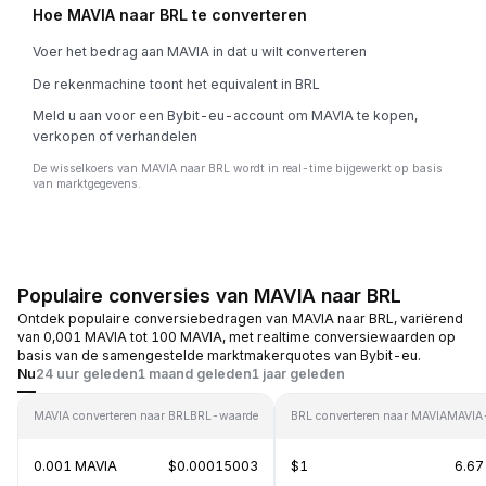
Hoe MAVIA naar BRL te converteren
Voer het bedrag aan MAVIA in dat u wilt converteren
De rekenmachine toont het equivalent in BRL
Meld u aan voor een Bybit-eu-account om MAVIA te kopen,
verkopen of verhandelen
De wisselkoers van MAVIA naar BRL wordt in real-time bijgewerkt op basis
van marktgegevens.
Populaire conversies van MAVIA naar BRL
Ontdek populaire conversiebedragen van MAVIA naar BRL, variërend
van 0,001 MAVIA tot 100 MAVIA, met realtime conversiewaarden op
basis van de samengestelde marktmakerquotes van Bybit-eu.
Nu
24 uur geleden
1 maand geleden
1 jaar geleden
MAVIA converteren naar BRL
BRL-waarde
BRL converteren naar MAVIA
MAVIA
0.001 MAVIA
$0.00015003
$1
6.67