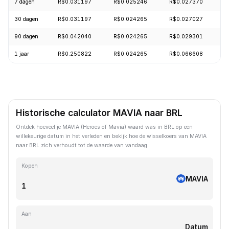
7 dagen
R$0.031197
R$0.025246
R$0.027370
+
30 dagen
R$0.031197
R$0.024265
R$0.027027
-
90 dagen
R$0.042040
R$0.024265
R$0.029301
+
1 jaar
R$0.250822
R$0.024265
R$0.066608
-
Historische calculator MAVIA naar BRL
Ontdek hoeveel je MAVIA (Heroes of Mavia) waard was in BRL op een
willekeurige datum in het verleden en bekijk hoe de wisselkoers van MAVIA
naar BRL zich verhoudt tot de waarde van vandaag.
Kopen
MAVIA
Aan
Datum