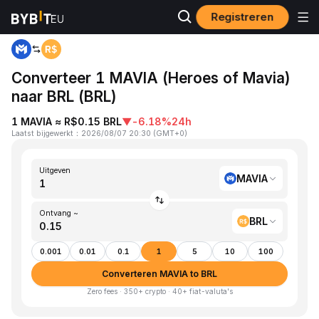
Registreren
Startpagina
MAVIA to BRL
Converteer 1 MAVIA (Heroes of Mavia)
naar BRL (BRL)
1 MAVIA ≈ R$0.15 BRL
▼
-6.18%
24h
Laatst bijgewerkt
：
2026/08/07 20:30
(
GMT+0
)
Uitgeven
MAVIA
Ontvang ~
BRL
0.001
0.01
0.1
1
5
10
100
Converteren MAVIA to BRL
Zero fees · 350+ crypto · 40+ fiat-valuta's