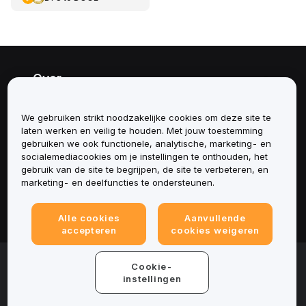
Over
Diensten
We gebruiken strikt noodzakelijke cookies om deze site te
laten werken en veilig te houden. Met jouw toestemming
Ondersteuning
gebruiken we ook functionele, analytische, marketing- en
socialemediacookies om je instellingen te onthouden, het
gebruik van de site te begrijpen, de site te verbeteren, en
Producten
marketing- en deelfuncties te ondersteunen.
Juridisch
Alle cookies
Aanvullende
accepteren
cookies weigeren
© 2025-2026 Bybit.eu. All rights reserved.
Cookie-
Gebruiksvoorwaarden
|
Privacyvoorwaarden
|
Colofon
instellingen
(Impressum)
|
Cookievoorkeurencentrum