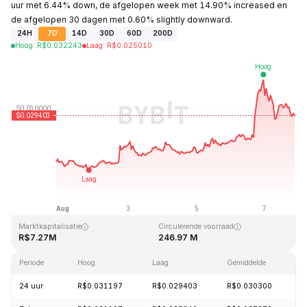
uur met 6.44% down, de afgelopen week met 14.90% increased en
de afgelopen 30 dagen met 0.60% slightly downward.
24H
7D
14D
30D
60D
200D
Hoog
:
R$
0.032243
Laag
:
R$
0.025010
Laatst bijgewerkt: 2026-08-07, 20:30 GMT+0
All-time high
All-time low
R$10.59
R$0.023019
Marktkapitalisatie
Circulerende voorraad
R$7.27M
246.97 M
Periode
Hoog
Laag
Gemiddelde
W
24 uur
R$0.031197
R$0.029403
R$0.030300
-