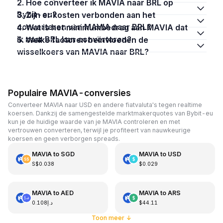
2. Hoe converteer ik MAVIA naar BRL op
Bybit-eu?
3. Zijn er kosten verbonden aan het
converteren van MAVIA naar BRL?
4. Wat is het minimumbedrag aan MAVIA dat
ik naar BRL kan converteren?
5. Welke factoren beïnvloeden de
wisselkoers van MAVIA naar BRL?
Populaire MAVIA-conversies
Converteer MAVIA naar USD en andere fiatvaluta's tegen realtime
koersen. Dankzij de samengestelde marktmakerquotes van Bybit-eu
kun je de huidige waarde van je MAVIA controleren en met
vertrouwen converteren, terwijl je profiteert van nauwkeurige
koersen en geen verborgen spreads.
MAVIA
to
SGD
MAVIA
to
USD
S$0.038
$0.029
MAVIA
to
AED
MAVIA
to
ARS
د.إ0.108
$44.11
Toon meer
↓