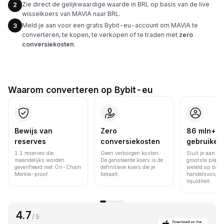
Zie direct de gelijkwaardige waarde in BRL op basis van de live
2
wisselkoers van MAVIA naar BRL.
Meld je aan voor een gratis Bybit-eu-account om MAVIA te
3
converteren, te kopen, te verkopen of te traden met
zero
conversiekosten
.
Waarom converteren op Bybit-eu
Bewijs van
Zero
86 mln+
reserves
conversiekosten
gebruiker
1:1 reserves die
Geen verborgen kosten.
Sluit je aan bi
maandelijks worden
De genoteerde koers is de
grootste platfo
geverifieerd met On-Chain
definitieve koers die je
wereld op basi
Merkle-proof.
betaalt.
handelsvolume
liquiditeit.
4.7
/ 5