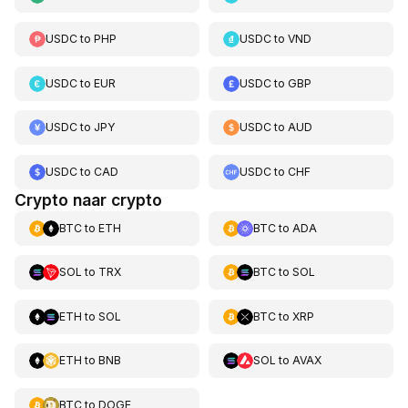
USDC
to
PHP
USDC
to
VND
USDC
to
EUR
USDC
to
GBP
USDC
to
JPY
USDC
to
AUD
USDC
to
CAD
USDC
to
CHF
Crypto naar crypto
BTC
to
ETH
BTC
to
ADA
SOL
to
TRX
BTC
to
SOL
ETH
to
SOL
BTC
to
XRP
ETH
to
BNB
SOL
to
AVAX
BTC
to
DOGE