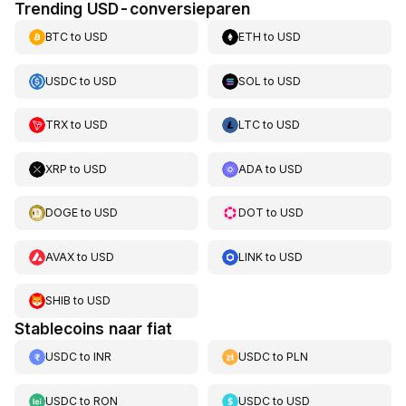
Trending USD-conversieparen
BTC
to
USD
ETH
to
USD
USDC
to
USD
SOL
to
USD
TRX
to
USD
LTC
to
USD
XRP
to
USD
ADA
to
USD
DOGE
to
USD
DOT
to
USD
AVAX
to
USD
LINK
to
USD
SHIB
to
USD
Stablecoins naar fiat
USDC
to
INR
USDC
to
PLN
USDC
to
RON
USDC
to
USD