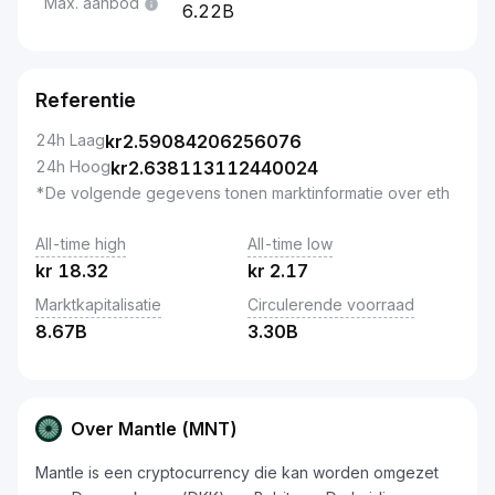
Max. aanbod
6.22B
Referentie
24h Laag
kr
2.59084206256076
24h Hoog
kr
2.638113112440024
*De volgende gegevens tonen marktinformatie over eth
All-time high
All-time low
kr
18.32
kr
2.17
Marktkapitalisatie
Circulerende voorraad
8.67B
3.30B
Over Mantle (MNT)
Mantle is een cryptocurrency die kan worden omgezet