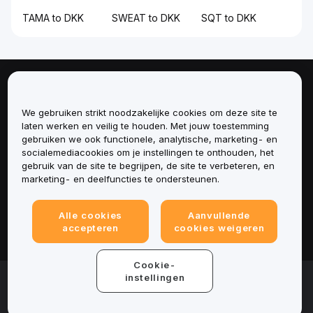
TAMA to DKK
SWEAT to DKK
SQT to DKK
Over
We gebruiken strikt noodzakelijke cookies om deze site te
Diensten
laten werken en veilig te houden. Met jouw toestemming
gebruiken we ook functionele, analytische, marketing- en
socialemediacookies om je instellingen te onthouden, het
Ondersteuning
gebruik van de site te begrijpen, de site te verbeteren, en
marketing- en deelfuncties te ondersteunen.
Producten
Alle cookies
Aanvullende
Juridisch
accepteren
cookies weigeren
Cookie-
© 2025-2026 Bybit.eu. All rights reserved.
instellingen
Gebruiksvoorwaarden
|
Privacyvoorwaarden
|
Colofon
(Impressum)
|
Cookievoorkeurencentrum