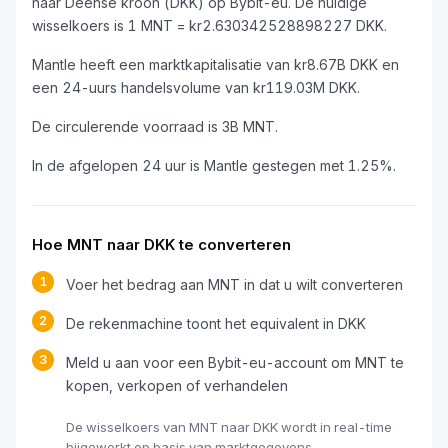
naar Deense kroon (DKK) op Bybit-eu. De huidige
wisselkoers is 1 MNT = kr2.630342528898227 DKK.
Mantle heeft een marktkapitalisatie van kr8.67B DKK en
een 24-uurs handelsvolume van kr119.03M DKK.
De circulerende voorraad is 3B MNT.
In de afgelopen 24 uur is Mantle gestegen met 1.25%.
Hoe MNT naar DKK te converteren
1
Voer het bedrag aan MNT in dat u wilt converteren
2
De rekenmachine toont het equivalent in DKK
3
Meld u aan voor een Bybit-eu-account om MNT te
kopen, verkopen of verhandelen
De wisselkoers van MNT naar DKK wordt in real-time
bijgewerkt op basis van marktgegevens.