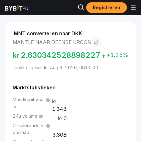
Registreren
Markten
Mantle-prijs MNT
Mantle to Deense kroon
MNT converteren naar DKK
MANTLE NAAR DEENSE KROON
kr
2.630342528898227
+1.25%
Laatst bijgewerkt: Aug 6, 2026, 06:00:00
Marktstatistieken
Marktkapitalisa
tie
1.34B
24u volume
0
Circulerende v
oorraad
3.30B