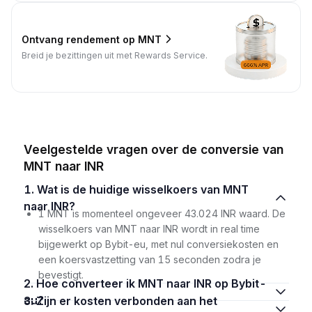
Ontvang rendement op MNT
Breid je bezittingen uit met Rewards Service.
Veelgestelde vragen over de conversie van
MNT naar INR
1. Wat is de huidige wisselkoers van MNT
naar INR?
1 MNT is momenteel ongeveer 43.024 INR waard. De
wisselkoers van MNT naar INR wordt in real time
bijgewerkt op Bybit-eu, met nul conversiekosten en
een koersvastzetting van 15 seconden zodra je
bevestigt.
2. Hoe converteer ik MNT naar INR op Bybit-
eu?
3. Zijn er kosten verbonden aan het