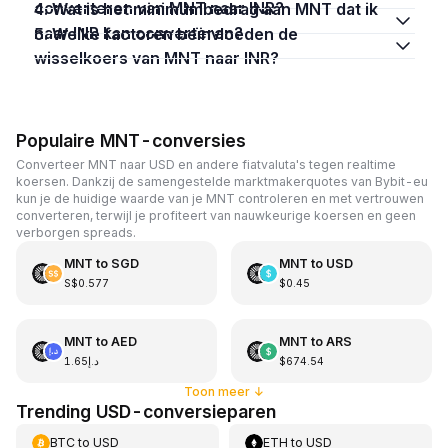
converteren van MNT naar INR?
4. Wat is het minimumbedrag aan MNT dat ik
naar INR kan converteren?
5. Welke factoren beïnvloeden de
wisselkoers van MNT naar INR?
Populaire MNT-conversies
Converteer MNT naar USD en andere fiatvaluta's tegen realtime
koersen. Dankzij de samengestelde marktmakerquotes van Bybit-eu
kun je de huidige waarde van je MNT controleren en met vertrouwen
converteren, terwijl je profiteert van nauwkeurige koersen en geen
verborgen spreads.
MNT
to
SGD
MNT
to
USD
S$0.577
$0.45
MNT
to
AED
MNT
to
ARS
د.إ1.65
$674.54
Toon meer
↓
Trending USD-conversieparen
BTC
to
USD
ETH
to
USD