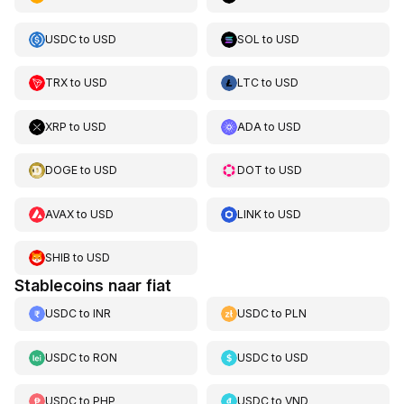
USDC
to
USD
SOL
to
USD
TRX
to
USD
LTC
to
USD
XRP
to
USD
ADA
to
USD
DOGE
to
USD
DOT
to
USD
AVAX
to
USD
LINK
to
USD
SHIB
to
USD
Stablecoins naar fiat
USDC
to
INR
USDC
to
PLN
USDC
to
RON
USDC
to
USD
USDC
to
PHP
USDC
to
VND