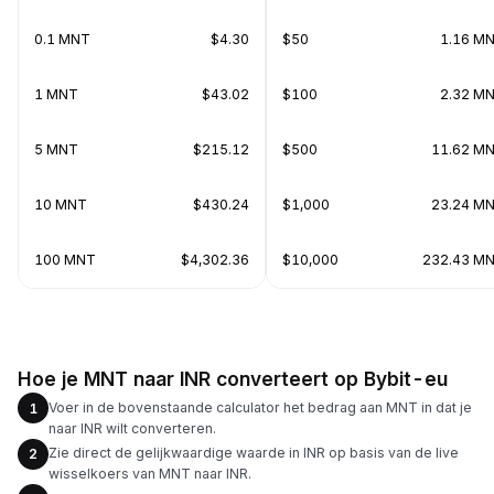
0.1 MNT
$4.30
$50
1.16 M
1 MNT
$43.02
$100
2.32 M
5 MNT
$215.12
$500
11.62 M
10 MNT
$430.24
$1,000
23.24 M
100 MNT
$4,302.36
$10,000
232.43 M
Hoe je MNT naar INR converteert op Bybit-eu
Voer in de bovenstaande calculator het bedrag aan MNT in dat je
1
naar INR wilt converteren.
Zie direct de gelijkwaardige waarde in INR op basis van de live
2
wisselkoers van MNT naar INR.