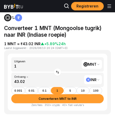
Registreren
Startpagina
MNT to INR
Converteer 1 MNT (Mongoolse tugrik)
naar INR (Indiase roepie)
1 MNT ≈ ₹43.02 INR
▲
+5.89%
24h
Laatst bijgewerkt
：
2026/08/10 20:24
(
GMT+0
)
Uitgeven
MNT
Ontvang ~
INR
0.001
0.01
0.1
1
5
10
100
Converteren MNT to INR
Zero fees · 350+ crypto · 40+ fiat-valuta's