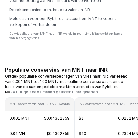
Voer het bedrag aan MNT in dat u wilt converteren
De rekenmachine toont het equivalent in INR
Meld u aan voor een Bybit-eu-account om MNT te kopen,
verkopen of verhandelen
De wisselkoers van MNT naar INR wordt in real-time bijgewerkt op basis
van marktgegevens.
Populaire conversies van MNT naar INR
Ontdek populaire conversiebedragen van MNT naar INR, variërend
van 0,001 MNT tot 100 MNT, met realtime conversiewaarden op
basis van de samengestelde marktmakerquotes van Bybit-eu.
Nu
24 uur geleden
1 maand geleden
1 jaar geleden
MNT converteren naar INR
INR-waarde
INR converteren naar MNT
MNT-waar
0.001 MNT
$0.04302359
$1
0.0232 M
0.01 MNT
$0.4302359
$10
0.2324 M