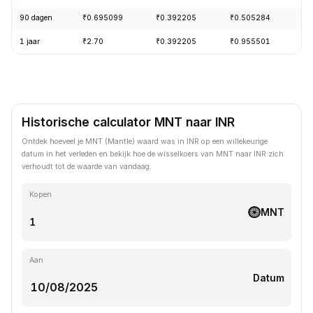
90 dagen
₹0.695099
₹0.392205
₹0.505284
-
1 jaar
₹2.70
₹0.392205
₹0.955501
-
Historische calculator MNT naar INR
Ontdek hoeveel je MNT (Mantle) waard was in INR op een willekeurige
datum in het verleden en bekijk hoe de wisselkoers van MNT naar INR zich
verhoudt tot de waarde van vandaag.
Kopen
MNT
Aan
Datum