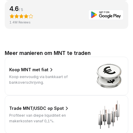
4.6
/ 5
1.4M Reviews
Meer manieren om MNT te traden
Koop MNT met fiat
Koop eenvoudig via bankkaart of
bankoverschrijving.
Trade MNT/USDC op Spot
Profiteer van diepe liquiditeit en
makerkosten vanaf 0,1%.