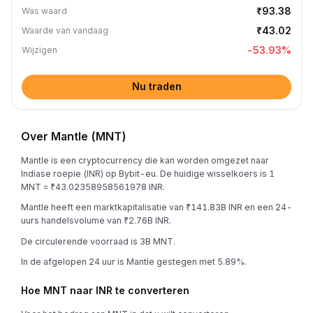
₹93.38
Was waard
₹43.02
Waarde van vandaag
-53.93
%
Wijzigen
Nu traden
Over Mantle (MNT)
Mantle is een cryptocurrency die kan worden omgezet naar
Indiase roepie (INR) op Bybit-eu. De huidige wisselkoers is 1
MNT = ₹43.02358958561978 INR.
Mantle heeft een marktkapitalisatie van ₹141.83B INR en een 24-
uurs handelsvolume van ₹2.76B INR.
De circulerende voorraad is 3B MNT.
In de afgelopen 24 uur is Mantle gestegen met 5.89%.
Hoe MNT naar INR te converteren