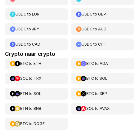
USDC
to
EUR
USDC
to
GBP
USDC
to
JPY
USDC
to
AUD
USDC
to
CAD
USDC
to
CHF
Crypto naar crypto
BTC
to
ETH
BTC
to
ADA
SOL
to
TRX
BTC
to
SOL
ETH
to
SOL
BTC
to
XRP
ETH
to
BNB
SOL
to
AVAX
BTC
to
DOGE