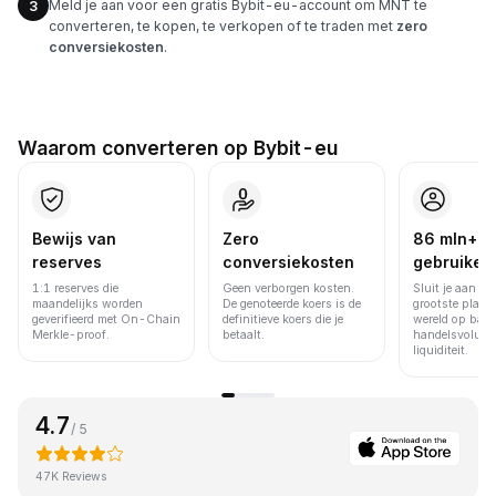
Meld je aan voor een gratis Bybit-eu-account om MNT te
3
converteren, te kopen, te verkopen of te traden met
zero
conversiekosten
.
Waarom converteren op Bybit-eu
Bewijs van
Zero
86 mln+
reserves
conversiekosten
gebruiker
1:1 reserves die
Geen verborgen kosten.
Sluit je aan bi
maandelijks worden
De genoteerde koers is de
grootste platfo
geverifieerd met On-Chain
definitieve koers die je
wereld op basi
Merkle-proof.
betaalt.
handelsvolume
liquiditeit.
4.7
/ 5
47K Reviews