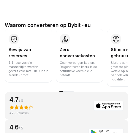
Waarom converteren op Bybit-eu
Bewijs van
Zero
86 mln+
reserves
conversiekosten
gebruiker
1:1 reserves die
Geen verborgen kosten.
Sluit je aan bi
maandelijks worden
De genoteerde koers is de
grootste platfo
geverifieerd met On-Chain
definitieve koers die je
wereld op basi
Merkle-proof.
betaalt.
handelsvolume
liquiditeit.
4.7
/ 5
47K Reviews
4.6
/ 5