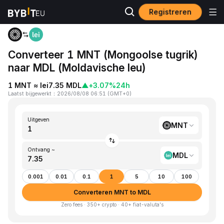
Registreren
Startpagina
MNT to MDL
Converteer 1 MNT (Mongoolse tugrik)
naar MDL (Moldavische leu)
1 MNT ≈ lei7.35 MDL
▲
+3.07%
24h
Laatst bijgewerkt
：
2026/08/08 06:51
(
GMT+0
)
Uitgeven
MNT
Ontvang ~
MDL
0.001
0.01
0.1
1
5
10
100
Converteren MNT to MDL
Zero fees · 350+ crypto · 40+ fiat-valuta's