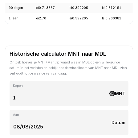
90 dagen
lei0.713537
lei0.392205
lei0.512151
-
1 jaar
lei2.70
lei0.392205
lei0.960381
-
Historische calculator MNT naar MDL
Ontdek hoeveel je MNT (Mantle) waard was in MDL op een willekeurige
datum in het verleden en bekijk hoe de wisselkoers van MNT naar MDL zich
verhoudt tot de waarde van vandaag.
Kopen
MNT
Aan
Datum