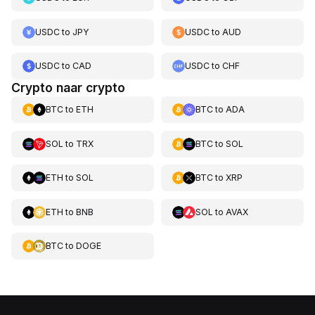
USDC
to
JPY
USDC
to
AUD
USDC
to
CAD
USDC
to
CHF
Crypto naar crypto
BTC
to
ETH
BTC
to
ADA
SOL
to
TRX
BTC
to
SOL
ETH
to
SOL
BTC
to
XRP
ETH
to
BNB
SOL
to
AVAX
BTC
to
DOGE