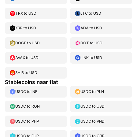
TRX
to
USD
LTC
to
USD
XRP
to
USD
ADA
to
USD
DOGE
to
USD
DOT
to
USD
AVAX
to
USD
LINK
to
USD
SHIB
to
USD
Stablecoins naar fiat
USDC
to
INR
USDC
to
PLN
USDC
to
RON
USDC
to
USD
USDC
to
PHP
USDC
to
VND
USDC
to
EUR
USDC
to
GBP