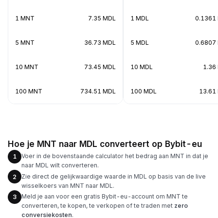
1 MNT
7.35 MDL
1 MDL
0.1361
5 MNT
36.73 MDL
5 MDL
0.6807
10 MNT
73.45 MDL
10 MDL
1.36
100 MNT
734.51 MDL
100 MDL
13.61
Hoe je MNT naar MDL converteert op Bybit-eu
Voer in de bovenstaande calculator het bedrag aan MNT in dat je
1
naar MDL wilt converteren.
Zie direct de gelijkwaardige waarde in MDL op basis van de live
2
wisselkoers van MNT naar MDL.
Meld je aan voor een gratis Bybit-eu-account om MNT te
3
converteren, te kopen, te verkopen of te traden met
zero
conversiekosten
.