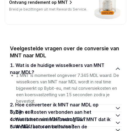
Ontvang rendement op MNT
Breid je bezittingen uit met Rewards Service.
Veelgestelde vragen over de conversie van
MNT naar MDL
1. Wat is de huidige wisselkoers van MNT
naar MDL?
1 MNT is momenteel ongeveer 7.345 MDL waard. De
wisselkoers van MNT naar MDL wordt in real time
bijgewerkt op Bybit-eu, met nul conversiekosten en
een koersvastzetting van 15 seconden zodra je
bevestigt.
2. Hoe converteer ik MNT naar MDL op
Bybit-eu?
3. Zijn er kosten verbonden aan het
converteren van MNT naar MDL?
4. Wat is het minimumbedrag aan MNT dat ik
naar MDL kan converteren?
5. Welke factoren beïnvloeden de