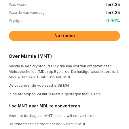
lei7.35
Was waard
lei7.35
Waarde van vandaag
+
0.00
%
Wijzigen
Nu traden
Over Mantle (MNT)
Mantle is een cryptocurrency die kan worden omgezet naar
Moldavische leu (MDL) op Bybit-eu. De huidige wisselkoers is 1
MNT = lei7.345108466029408 MDL.
De circulerende voorraad is 3B MNT.
In de afgelopen 24 uur is Mantle gestegen met 3.07%.
Hoe MNT naar MDL te converteren
Voer het bedrag aan MNT in dat u wilt converteren
De rekenmachine toont het equivalent in MDL