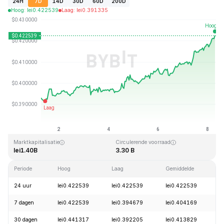
24H
7D
14D
30D
60D
200D
Hoog
:
lei
0.422539
Laag
:
lei
0.391335
Laatst bijgewerkt: 2026-08-08, 06:51 GMT+0
All-time high
All-time low
lei2.86
lei0.307978
Marktkapitalisatie
Circulerende voorraad
lei1.40B
3.30 B
Periode
Hoog
Laag
Gemiddelde
W
24 uur
lei0.422539
lei0.422539
lei0.422539
+
7 dagen
lei0.422539
lei0.394679
lei0.404169
+
30 dagen
lei0.441317
lei0.392205
lei0.413829
-