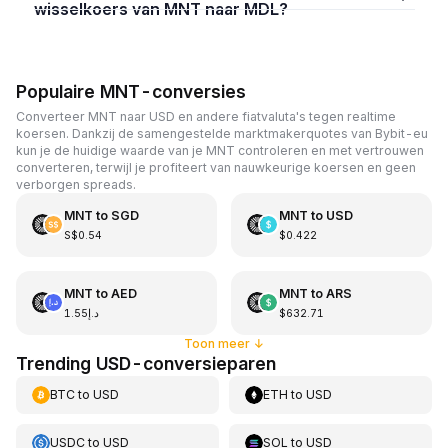
wisselkoers van MNT naar MDL?
Populaire MNT-conversies
Converteer MNT naar USD en andere fiatvaluta's tegen realtime
koersen. Dankzij de samengestelde marktmakerquotes van Bybit-eu
kun je de huidige waarde van je MNT controleren en met vertrouwen
converteren, terwijl je profiteert van nauwkeurige koersen en geen
verborgen spreads.
MNT
to
SGD
MNT
to
USD
S$0.54
$0.422
MNT
to
AED
MNT
to
ARS
د.إ1.55
$632.71
Toon meer
↓
Trending USD-conversieparen
BTC
to
USD
ETH
to
USD
USDC
to
USD
SOL
to
USD