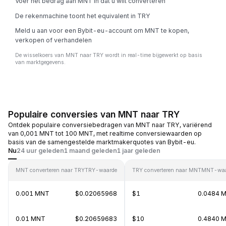
Voer het bedrag aan MNT in dat u wilt converteren
De rekenmachine toont het equivalent in TRY
Meld u aan voor een Bybit-eu-account om MNT te kopen,
verkopen of verhandelen
De wisselkoers van MNT naar TRY wordt in real-time bijgewerkt op basis
van marktgegevens.
Populaire conversies van MNT naar TRY
Ontdek populaire conversiebedragen van MNT naar TRY, variërend
van 0,001 MNT tot 100 MNT, met realtime conversiewaarden op
basis van de samengestelde marktmakerquotes van Bybit-eu.
Nu
24 uur geleden
1 maand geleden
1 jaar geleden
MNT converteren naar TRY
TRY-waarde
TRY converteren naar MNT
MNT-waa
0.001 MNT
$0.02065968
$1
0.0484 
0.01 MNT
$0.20659683
$10
0.4840 