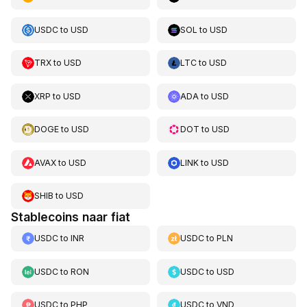
USDC
to
USD
SOL
to
USD
TRX
to
USD
LTC
to
USD
XRP
to
USD
ADA
to
USD
DOGE
to
USD
DOT
to
USD
AVAX
to
USD
LINK
to
USD
SHIB
to
USD
Stablecoins naar fiat
USDC
to
INR
USDC
to
PLN
USDC
to
RON
USDC
to
USD
USDC
to
PHP
USDC
to
VND