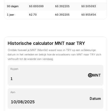
90 dagen
₺0.695099
₺0.392205
₺0.505093
-
1 jaar
₺2.70
₺0.392205
₺0.955454
-
Historische calculator MNT naar TRY
Ontdek hoeveel je MNT (Mantle) waard was in TRY op een willekeurige
datum in het verleden en bekijk hoe de wisselkoers van MNT naar TRY zich
verhoudt tot de waarde van vandaag.
Kopen
MNT
Aan
Datum