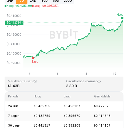
24H
7D
14D
30D
60D
200D
Hoog
:
₺
0.435100
Laag
:
₺
0.395351
Laatst bijgewerkt: 2026-08-10, 13:51 GMT+0
All-time high
All-time low
₺2.86
₺0.307978
Marktkapitalisatie
Circulerende voorraad
₺1.43B
3.30 B
Periode
Hoog
Laag
Gemiddelde
Wi
24 uur
₺0.432759
₺0.423187
₺0.427973
+
7 dagen
₺0.432759
₺0.396670
₺0.414648
+
30 dagen
₺0.441317
₺0.392205
₺0.414107
+