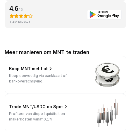
4.6
/ 5
1.4M Reviews
Meer manieren om MNT te traden
Koop MNT met fiat
Koop eenvoudig via bankkaart of
bankoverschrijving.
Trade MNT/USDC op Spot
Profiteer van diepe liquiditeit en
makerkosten vanaf 0,1%.