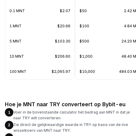
0.1 MNT
$2.07
$50
2.42 
1 MNT
$20.66
$100
4.84 
5 MNT
$103.30
$500
24.20 
10 MNT
$206.60
$1,000
48.40 
100 MNT
$2,065.97
$10,000
484.03 
Hoe je MNT naar TRY converteert op Bybit-eu
Voer in de bovenstaande calculator het bedrag aan MNT in dat je
1
naar TRY wilt converteren.
Zie direct de gelijkwaardige waarde in TRY op basis van de live
2
wisselkoers van MNT naar TRY.