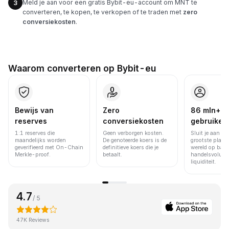
Meld je aan voor een gratis Bybit-eu-account om MNT te
3
converteren, te kopen, te verkopen of te traden met
zero
conversiekosten
.
Waarom converteren op Bybit-eu
Bewijs van
Zero
86 mln+
reserves
conversiekosten
gebruiker
1:1 reserves die
Geen verborgen kosten.
Sluit je aan bi
maandelijks worden
De genoteerde koers is de
grootste platfo
geverifieerd met On-Chain
definitieve koers die je
wereld op basi
Merkle-proof.
betaalt.
handelsvolume
liquiditeit.
4.7
/ 5
47K Reviews