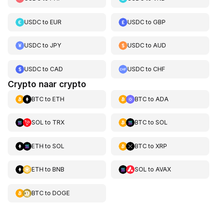
USDC
to
EUR
USDC
to
GBP
USDC
to
JPY
USDC
to
AUD
USDC
to
CAD
USDC
to
CHF
Crypto naar crypto
BTC
to
ETH
BTC
to
ADA
SOL
to
TRX
BTC
to
SOL
ETH
to
SOL
BTC
to
XRP
ETH
to
BNB
SOL
to
AVAX
BTC
to
DOGE