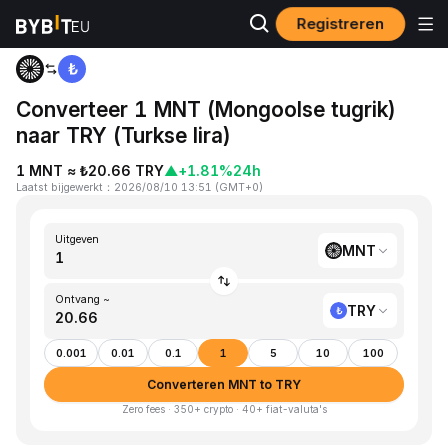
Registreren
Startpagina
MNT to TRY
Converteer 1 MNT (Mongoolse tugrik)
naar TRY (Turkse lira)
1 MNT ≈ ₺20.66 TRY
▲
+1.81%
24h
Laatst bijgewerkt
：
2026/08/10 13:51
(
GMT+0
)
Uitgeven
MNT
Ontvang ~
TRY
0.001
0.01
0.1
1
5
10
100
Converteren MNT to TRY
Zero fees · 350+ crypto · 40+ fiat-valuta's