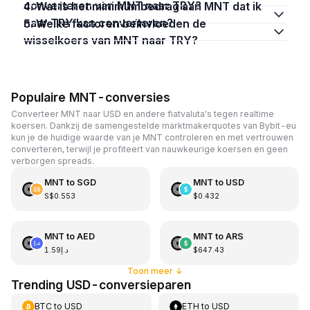
converteren van MNT naar TRY?
4. Wat is het minimumbedrag aan MNT dat ik
naar TRY kan converteren?
5. Welke factoren beïnvloeden de
wisselkoers van MNT naar TRY?
Populaire MNT-conversies
Converteer MNT naar USD en andere fiatvaluta's tegen realtime
koersen. Dankzij de samengestelde marktmakerquotes van Bybit-eu
kun je de huidige waarde van je MNT controleren en met vertrouwen
converteren, terwijl je profiteert van nauwkeurige koersen en geen
verborgen spreads.
MNT
to
SGD
MNT
to
USD
S$0.553
$0.432
MNT
to
AED
MNT
to
ARS
د.إ1.59
$647.43
Toon meer
↓
Trending USD-conversieparen
BTC
to
USD
ETH
to
USD