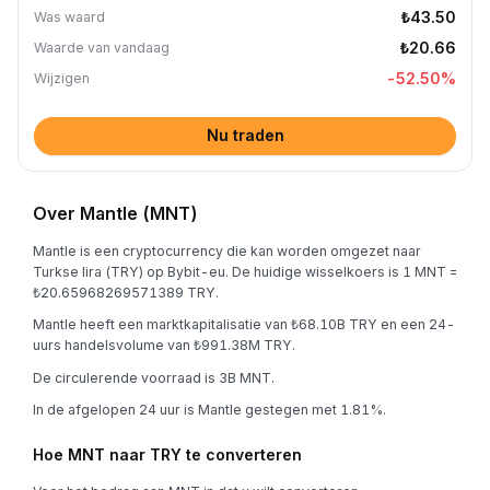
₺43.50
Was waard
₺20.66
Waarde van vandaag
-52.50
%
Wijzigen
Nu traden
Over Mantle (MNT)
Mantle is een cryptocurrency die kan worden omgezet naar
Turkse lira (TRY) op Bybit-eu. De huidige wisselkoers is 1 MNT =
₺20.65968269571389 TRY.
Mantle heeft een marktkapitalisatie van ₺68.10B TRY en een 24-
uurs handelsvolume van ₺991.38M TRY.
De circulerende voorraad is 3B MNT.
In de afgelopen 24 uur is Mantle gestegen met 1.81%.
Hoe MNT naar TRY te converteren