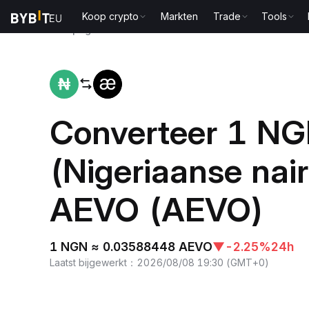
Koop crypto
Markten
Trade
Tools
Startpagina
NGN to AEVO
Converteer 1 N
(Nigeriaanse nai
AEVO (AEVO)
1 NGN ≈ 0.03588448 AEVO
▼
-2.25%
24h
Laatst bijgewerkt
：
2026/08/08 19:30
(
GMT+0
)