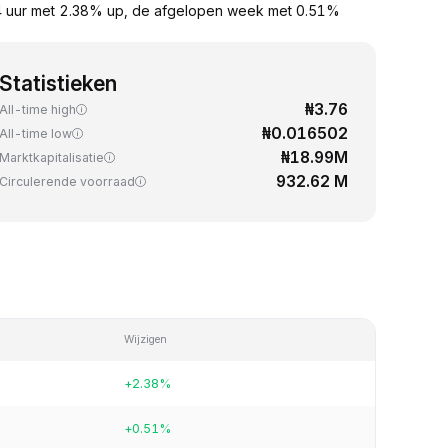
4 uur met 2.38% up, de afgelopen week met 0.51%
Statistieken
₦3.76
All-time high
₦0.016502
All-time low
₦18.99M
Marktkapitalisatie
932.62 M
Circulerende voorraad
Wijzigen
+2.38%
+0.51%