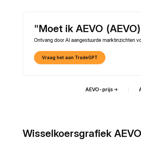
"Moet ik AEVO (AEVO)
Ontvang door AI aangestuurde marktinzichten v
Vraag het aan TradeGPT
AEVO-prijs
Wisselkoersgrafiek AEV