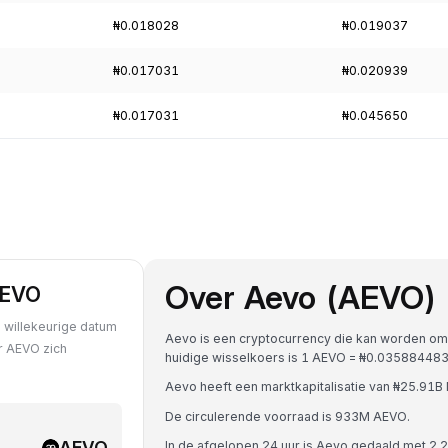
₦0.018028
₦0.019037
₦0.017031
₦0.020939
₦0.017031
₦0.045650
Over Aevo (AEVO)
AEVO
 willekeurige datum
Aevo is een cryptocurrency die kan worden om
r AEVO zich
huidige wisselkoers is 1 AEVO = ₦0.0358844
Aevo heeft een marktkapitalisatie van ₦25.91
De circulerende voorraad is 933M AEVO.
AEVO
In de afgelopen 24 uur is Aevo gedaald met 2.