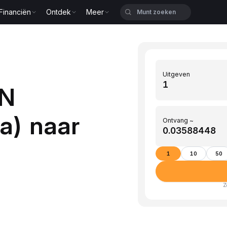
Financiën
Ontdek
Meer
Uitgeven
GN
ra) naar
Ontvang ~
1
10
50
Z