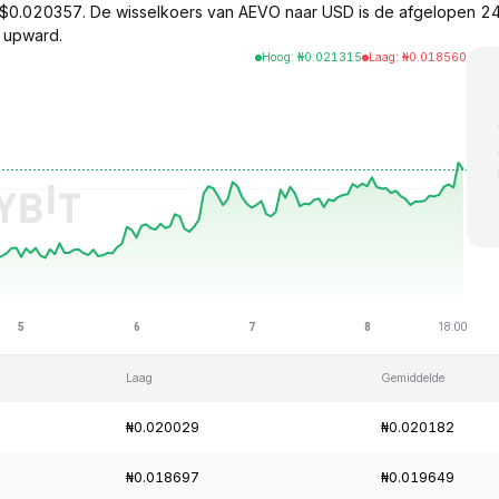
$0.020357. De wisselkoers van AEVO naar USD is de afgelopen 2
 upward.
Hoog
:
₦
0.021315
Laag
:
₦
0.018560
Laag
Gemiddelde
₦0.020029
₦0.020182
₦0.018697
₦0.019649