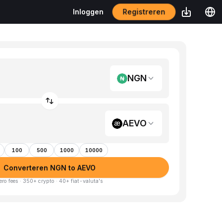
Registreren
Inloggen
NGN
AEVO
100
500
1000
10000
Converteren NGN to AEVO
ero fees · 350+ crypto · 40+ fiat-valuta's