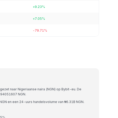
+9.23%
+7.05%
-79.71%
gezet naar Nigeriaanse naira (NGN) op Bybit-eu. De
8394051607 NGN.
B NGN en een 24-uurs handelsvolume van ₦6.31B NGN.
25%.