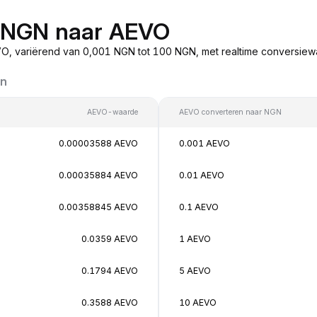
n NGN naar AEVO
O, variërend van 0,001 NGN tot 100 NGN, met realtime conversie
en
AEVO-waarde
AEVO converteren naar NGN
0.00003588 AEVO
0.001 AEVO
0.00035884 AEVO
0.01 AEVO
0.00358845 AEVO
0.1 AEVO
0.0359 AEVO
1 AEVO
0.1794 AEVO
5 AEVO
0.3588 AEVO
10 AEVO