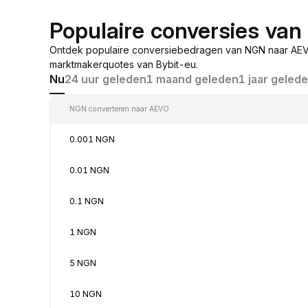
Populaire conversies va
Ontdek populaire conversiebedragen van NGN naar AEV
marktmakerquotes van Bybit-eu.
Nu
24 uur geleden
1 maand geleden
1 jaar geled
NGN converteren naar AEVO
0.001 NGN
0.01 NGN
0.1 NGN
1 NGN
5 NGN
10 NGN