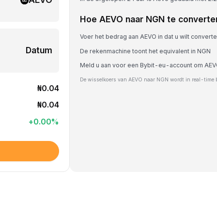
Hoe AEVO naar NGN te converte
Voer het bedrag aan AEVO in dat u wilt convert
Datum
De rekenmachine toont het equivalent in NGN
Meld u aan voor een Bybit-eu-account om AEV
De wisselkoers van AEVO naar NGN wordt in real-time 
₦0.04
₦0.04
+
0.00
%