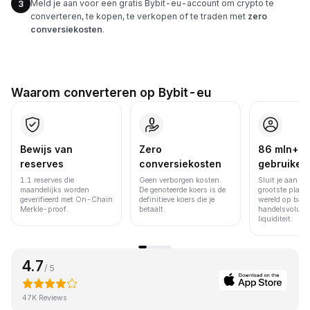
Meld je aan voor een gratis Bybit-eu-account om crypto te
3
converteren, te kopen, te verkopen of te traden met
zero
conversiekosten
.
Waarom converteren op Bybit-eu
Bewijs van
Zero
86 mln+
reserves
conversiekosten
gebruiker
1:1 reserves die
Geen verborgen kosten.
Sluit je aan bi
maandelijks worden
De genoteerde koers is de
grootste platfo
geverifieerd met On-Chain
definitieve koers die je
wereld op basi
Merkle-proof.
betaalt.
handelsvolume
liquiditeit.
4.7
/ 5
47K Reviews