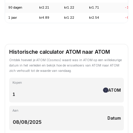
90 dagen
kr2.21
kr1.22
kr1.71
-19.
1 jaar
kr4.89
kr1.22
kr2.54
-69.
Historische calculator ATOM naar ATOM
Ontdek hoeveel je ATOM (Cosmos) waard was in ATOM op een willekeurige
datum in het verleden en bekijk hoe de wisselkoers van ATOM naar ATOM
zich verhoudt tot de waarde van vandaag.
Kopen
ATOM
Aan
Datum