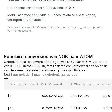
Voer het bedrag aan ATOM in dat u wilt converteren
De rekenmachine toont het equivalent in NOK
Meld u aan voor een Bybit-eu-account om ATOM te kopen,
verkopen of verhandelen
De wisselkoers van ATOM naar NOK wordt in real-time bijgewerkt op basis
van marktgegevens.
Populaire conversies van NOK naar ATOM
Ontdek populaire conversiebedragen van NOK naar ATOM, variërend
van 0,001 NOK tot 100 NOK, met realtime conversiewaarden op basis
van de samengestelde marktmakerquotes van Bybit-eu.
Nu
24 uur geleden
1 maand geleden
1 jaar geleden
NOK converteren naar ATOM
ATOM-waarde
ATOM converteren naar NOK
NO
$1
0.0752 ATOM
0.001 ATOM
$0.0
$10
0.7521 ATOM
0.01 ATOM
$0.1