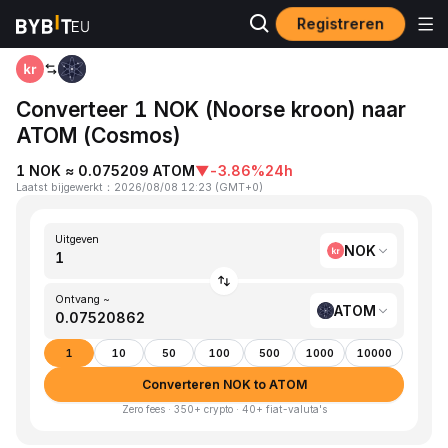
Registreren
Startpagina
NOK to ATOM
Converteer 1 NOK (Noorse kroon) naar
ATOM (Cosmos)
1 NOK ≈ 0.075209 ATOM
▼
-3.86%
24h
Laatst bijgewerkt
：
2026/08/08 12:23
(
GMT+0
)
Uitgeven
NOK
Ontvang ~
ATOM
1
10
50
100
500
1000
10000
Converteren NOK to ATOM
Zero fees · 350+ crypto · 40+ fiat-valuta's