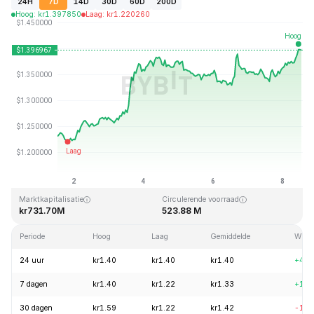
24H
7D
14D
30D
60D
200D
Hoog
:
kr
1.397850
Laag
:
kr
1.220260
Laatst bijgewerkt: 2026-08-08, 12:23 GMT+0
All-time high
All-time low
kr43.84
kr1.16
Marktkapitalisatie
Circulerende voorraad
kr731.70M
523.88 M
Periode
Hoog
Laag
Gemiddelde
Wijzi
24 uur
kr1.40
kr1.40
kr1.40
+4.0
7 dagen
kr1.40
kr1.22
kr1.33
+13.
30 dagen
kr1.59
kr1.22
kr1.42
-10.