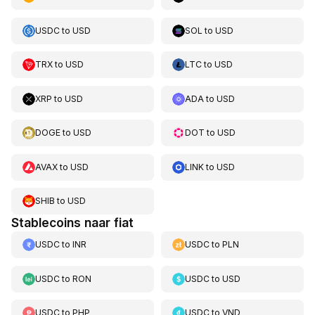
USDC
to
USD
SOL
to
USD
TRX
to
USD
LTC
to
USD
XRP
to
USD
ADA
to
USD
DOGE
to
USD
DOT
to
USD
AVAX
to
USD
LINK
to
USD
SHIB
to
USD
Stablecoins naar fiat
USDC
to
INR
USDC
to
PLN
USDC
to
RON
USDC
to
USD
USDC
to
PHP
USDC
to
VND