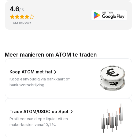
4.6
/ 5
1.4M Reviews
Meer manieren om ATOM te traden
Koop ATOM met fiat
Koop eenvoudig via bankkaart of
bankoverschrijving.
Trade ATOM/USDC op Spot
Profiteer van diepe liquiditeit en
makerkosten vanaf 0,1%.