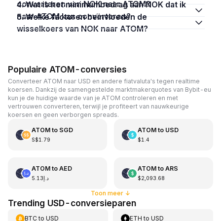
converteren van NOK naar ATOM?
4. Wat is het minimumbedrag aan NOK dat ik
naar ATOM kan converteren?
5. Welke factoren beïnvloeden de
wisselkoers van NOK naar ATOM?
Populaire ATOM-conversies
Converteer ATOM naar USD en andere fiatvaluta's tegen realtime
koersen. Dankzij de samengestelde marktmakerquotes van Bybit-eu
kun je de huidige waarde van je ATOM controleren en met
vertrouwen converteren, terwijl je profiteert van nauwkeurige
koersen en geen verborgen spreads.
ATOM
to
SGD
ATOM
to
USD
S$1.79
$1.4
ATOM
to
AED
ATOM
to
ARS
د.إ5.13
$2,093.68
Toon meer
↓
Trending USD-conversieparen
BTC
to
USD
ETH
to
USD