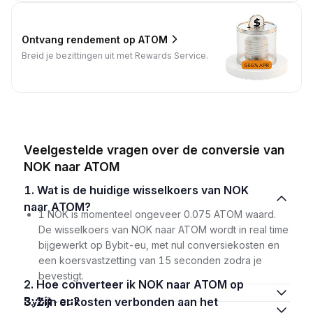
Ontvang rendement op ATOM
Breid je bezittingen uit met Rewards Service.
Veelgestelde vragen over de conversie van
NOK naar ATOM
1. Wat is de huidige wisselkoers van NOK
naar ATOM?
1 NOK is momenteel ongeveer 0.075 ATOM waard.
De wisselkoers van NOK naar ATOM wordt in real time
bijgewerkt op Bybit-eu, met nul conversiekosten en
een koersvastzetting van 15 seconden zodra je
bevestigt.
2. Hoe converteer ik NOK naar ATOM op
Bybit-eu?
3. Zijn er kosten verbonden aan het