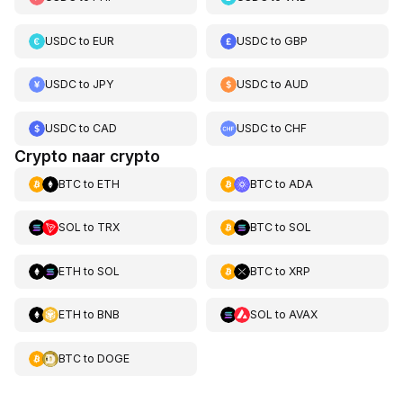
USDC
to
EUR
USDC
to
GBP
USDC
to
JPY
USDC
to
AUD
USDC
to
CAD
USDC
to
CHF
Crypto naar crypto
BTC
to
ETH
BTC
to
ADA
SOL
to
TRX
BTC
to
SOL
ETH
to
SOL
BTC
to
XRP
ETH
to
BNB
SOL
to
AVAX
BTC
to
DOGE