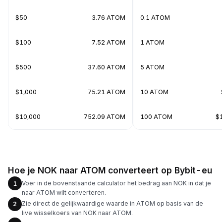
$50
3.76 ATOM
0.1 ATOM
$100
7.52 ATOM
1 ATOM
$500
37.60 ATOM
5 ATOM
$1,000
75.21 ATOM
10 ATOM
$10,000
752.09 ATOM
100 ATOM
$
Hoe je NOK naar ATOM converteert op Bybit-eu
Voer in de bovenstaande calculator het bedrag aan NOK in dat je
1
naar ATOM wilt converteren.
Zie direct de gelijkwaardige waarde in ATOM op basis van de
2
live wisselkoers van NOK naar ATOM.