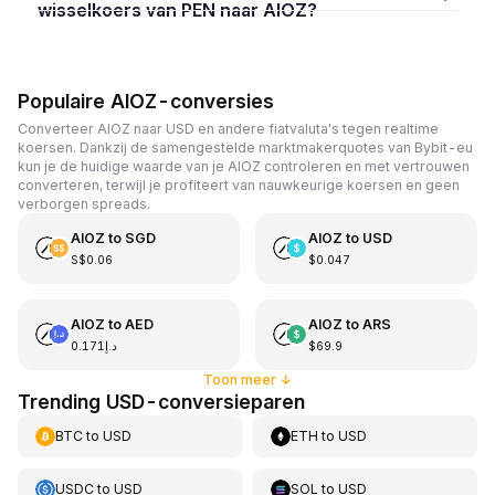
wisselkoers van PEN naar AIOZ?
Populaire AIOZ-conversies
Converteer AIOZ naar USD en andere fiatvaluta's tegen realtime
koersen. Dankzij de samengestelde marktmakerquotes van Bybit-eu
kun je de huidige waarde van je AIOZ controleren en met vertrouwen
converteren, terwijl je profiteert van nauwkeurige koersen en geen
verborgen spreads.
AIOZ
to
SGD
AIOZ
to
USD
S$0.06
$0.047
AIOZ
to
AED
AIOZ
to
ARS
د.إ0.171
$69.9
Toon meer
↓
Trending USD-conversieparen
BTC
to
USD
ETH
to
USD
USDC
to
USD
SOL
to
USD