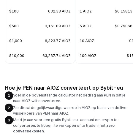
$100
632.38 AIOZ
1 AIOZ
$0.15813
$500
3,161.89 AIOZ
5 AIOZ
$0.79066
$1,000
6,323.77 AIOZ
10 AIOZ
$
$10,000
63,237.74 AIOZ
100 AIOZ
$1
Hoe je PEN naar AIOZ converteert op Bybit-eu
Voer in de bovenstaande calculator het bedrag aan PEN in dat je
1
naar AIOZ wilt converteren.
Zie direct de gelijkwaardige waarde in AIOZ op basis van de live
2
wisselkoers van PEN naar AIOZ.
Meld je aan voor een gratis Bybit-eu-account om crypto te
3
converteren, te kopen, te verkopen of te traden met
zero
conversiekosten
.