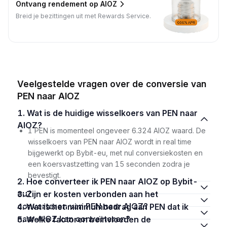
Ontvang rendement op AIOZ
Breid je bezittingen uit met Rewards Service.
Veelgestelde vragen over de conversie van
PEN naar AIOZ
1. Wat is de huidige wisselkoers van PEN naar
AIOZ?
1 PEN is momenteel ongeveer 6.324 AIOZ waard. De
wisselkoers van PEN naar AIOZ wordt in real time
bijgewerkt op Bybit-eu, met nul conversiekosten en
een koersvastzetting van 15 seconden zodra je
bevestigt.
2. Hoe converteer ik PEN naar AIOZ op Bybit-
eu?
3. Zijn er kosten verbonden aan het
converteren van PEN naar AIOZ?
4. Wat is het minimumbedrag aan PEN dat ik
naar AIOZ kan converteren?
5. Welke factoren beïnvloeden de