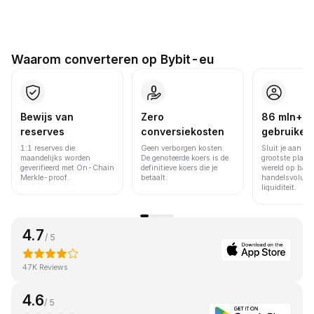
Waarom converteren op Bybit-eu
Bewijs van
Zero
86 mln+
reserves
conversiekosten
gebruiker
1:1 reserves die
Geen verborgen kosten.
Sluit je aan bi
maandelijks worden
De genoteerde koers is de
grootste platfo
geverifieerd met On-Chain
definitieve koers die je
wereld op basi
Merkle-proof.
betaalt.
handelsvolume
liquiditeit.
4.7
/ 5
47K Reviews
4.6
/ 5