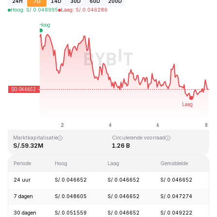
24H
7D
14D
30D
60D
200D
Hoog
:
S/.
0.048995
Laag
:
S/.
0.046286
Laatst bijgewerkt: 2026-08-08, 01:26 GMT+0
All-time high
All-time low
S/.2.65
S/.0.010996
Marktkapitalisatie
Circulerende voorraad
S/.59.32M
1.26 B
Periode
Hoog
Laag
Gemiddelde
W
24 uur
S/.0.046652
S/.0.046652
S/.0.046652
-
7 dagen
S/.0.048605
S/.0.046652
S/.0.047274
-
30 dagen
S/.0.051559
S/.0.046652
S/.0.049222
-