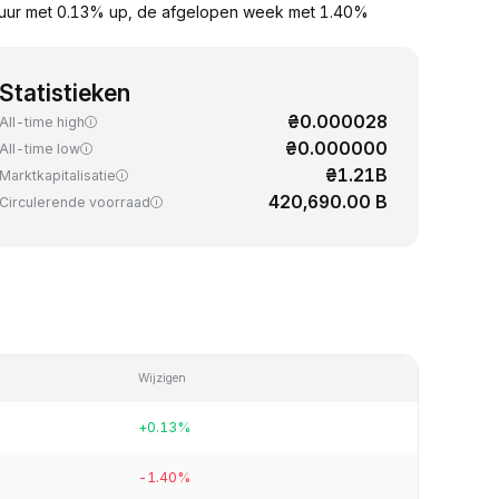
 uur met 0.13% up, de afgelopen week met 1.40%
Statistieken
₴0.000028
All-time high
₴0.000000
All-time low
₴1.21B
Marktkapitalisatie
420,690.00 B
Circulerende voorraad
Wijzigen
+0.13%
-1.40%