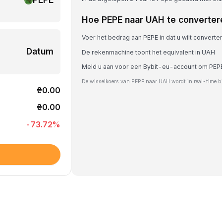
Hoe PEPE naar UAH te converter
Voer het bedrag aan PEPE in dat u wilt converte
Datum
De rekenmachine toont het equivalent in UAH
Meld u aan voor een Bybit-eu-account om PEPE
De wisselkoers van PEPE naar UAH wordt in real-time b
₴0.00
₴0.00
-73.72
%