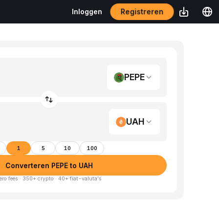
Registreren
Inloggen
PEPE
UAH
1
5
10
100
Converteren PEPE to UAH
ero fees · 350+ crypto · 40+ fiat-valuta's