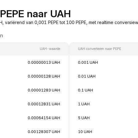
n PEPE naar UAH
, variërend van 0,001 PEPE tot 100 PEPE, met realtime conversie
en
UAH-waarde
UAH converteren naar PEPE
0.00000013 UAH
0.001 UAH
0.00000128 UAH
0.01 UAH
0.00001283 UAH
0.1 UAH
0.00012831 UAH
1 UAH
0.00064154 UAH
5 UAH
0.00128307 UAH
10 UAH