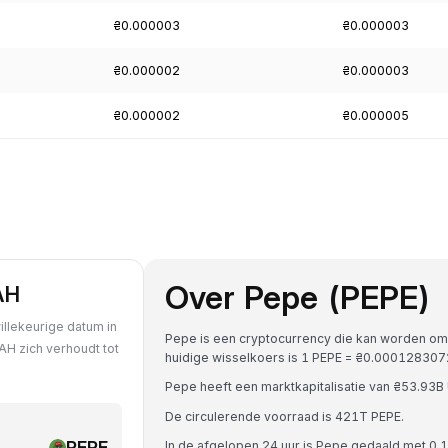
₴0.000003
₴0.000003
₴0.000002
₴0.000003
₴0.000002
₴0.000005
Over Pepe (PEPE)
AH
llekeurige datum in
Pepe is een cryptocurrency die kan worden om
AH zich verhoudt tot
huidige wisselkoers is 1 PEPE = ₴0.0001283
Pepe heeft een marktkapitalisatie van ₴53.93
De circulerende voorraad is 421T PEPE.
PEPE
In de afgelopen 24 uur is Pepe gedaald met 0.