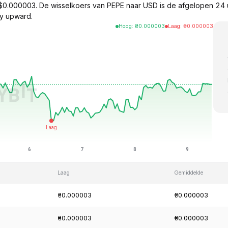
$0.000003. De wisselkoers van PEPE naar USD is de afgelopen 24
y upward.
Hoog
:
₴
0.000003
Laag
:
₴
0.000003
Laag
Gemiddelde
₴0.000003
₴0.000003
₴0.000003
₴0.000003