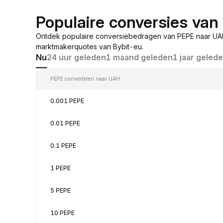
Populaire conversies va
Ontdek populaire conversiebedragen van PEPE naar UAH
marktmakerquotes van Bybit-eu.
Nu
24 uur geleden
1 maand geleden
1 jaar geled
PEPE converteren naar UAH
0.001 PEPE
0.01 PEPE
0.1 PEPE
1 PEPE
5 PEPE
10 PEPE