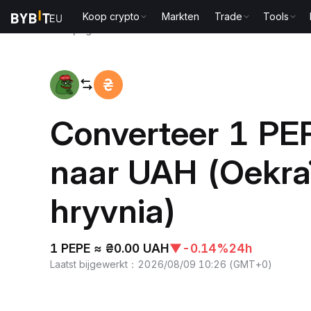
Koop crypto
Markten
Trade
Tools
Startpagina
PEPE to UAH
Converteer 1 PE
naar UAH (Oekra
hryvnia)
1 PEPE ≈ ₴0.00 UAH
▼
-0.14%
24h
Laatst bijgewerkt
：
2026/08/09 10:26
(
GMT+0
)