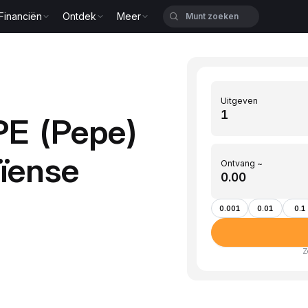
Financiën
Ontdek
Meer
Uitgeven
PE (Pepe)
ïense
Ontvang ~
0.001
0.01
0.1
Z