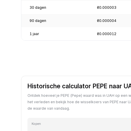
30 dagen
₴0.000003
90 dagen
₴0.000004
1 jaar
₴0.000012
Historische calculator PEPE naar U
Ontdek hoeveel je PEPE (Pepe) waard was in UAH op een wi
het verleden en bekijk hoe de wisselkoers van PEPE naar U
de waarde van vandaag.
Kopen