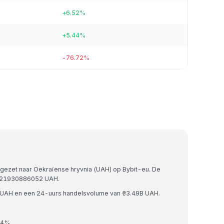
+6.52%
+5.44%
-76.72%
gezet naar Oekraïense hryvnia (UAH) op Bybit-eu. De
0721930886052 UAH.
B UAH en een 24-uurs handelsvolume van ₴3.49B UAH.
14%.