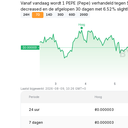
Vanaf vandaag wordt 1 PEPE (Pepe) verhandeld tegen 
decreased en de afgelopen 30 dagen met 6.52% slightl
24H
7D
14D
30D
60D
200D
Laatst bijgewerkt: 2026-08-09, 10:26 GMT+0
Periode
Hoog
24 uur
₴0.000003
7 dagen
₴0.000003