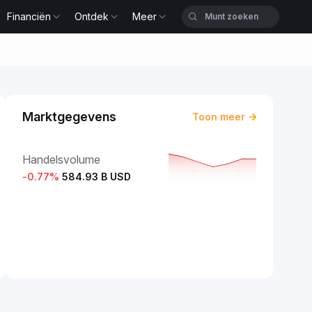
Financiën
Ontdek
Meer
Marktgegevens
Toon meer
Handelsvolume
-0.77
%
584.93 B USD