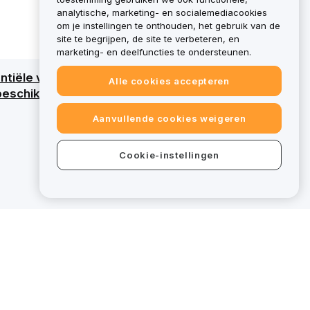
analytische, marketing- en socialemediacookies
om je instellingen te onthouden, het gebruik van de
site te begrijpen, de site te verbeteren, en
marketing- en deelfuncties te ondersteunen.
tiële verlies van al het kapitaal. Raadpleeg
Alle cookies accepteren
eschikt voor specifieke diensten, vallen
Aanvullende cookies weigeren
Cookie-instellingen