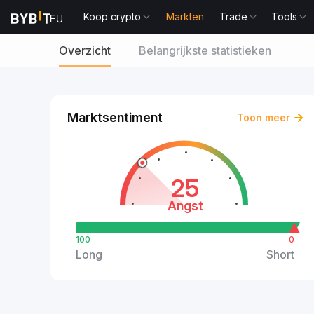
Koop crypto
Markten
Trade
Tools
Overzicht
Belangrijkste statistieken
Marktsentiment
Toon meer
25
Angst
100
0
Long
Short