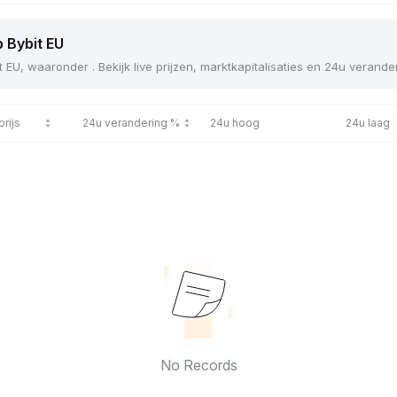
p Bybit EU
t EU, waaronder . Bekijk live prijzen, marktkapitalisaties en 24u verand
prijs
24u verandering %
24u hoog
24u laag
No Records