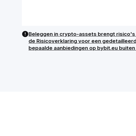
Beleggen in crypto-assets brengt risico's 
de Risicoverklaring voor een gedetailleer
bepaalde aanbiedingen op bybit.eu buiten