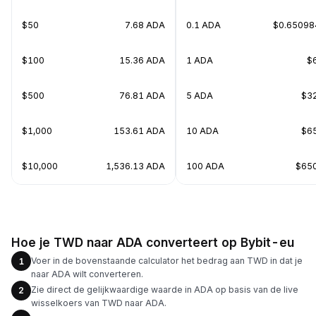
$50
7.68 ADA
0.1 ADA
$0.65098
$100
15.36 ADA
1 ADA
$
$500
76.81 ADA
5 ADA
$3
$1,000
153.61 ADA
10 ADA
$6
$10,000
1,536.13 ADA
100 ADA
$65
Hoe je TWD naar ADA converteert op Bybit-eu
Voer in de bovenstaande calculator het bedrag aan TWD in dat je
1
naar ADA wilt converteren.
Zie direct de gelijkwaardige waarde in ADA op basis van de live
2
wisselkoers van TWD naar ADA.