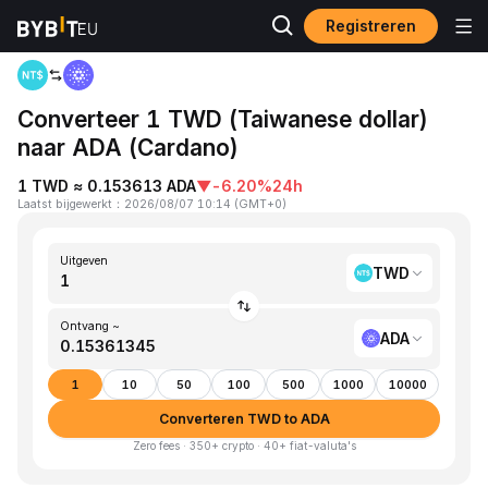
Registreren
Startpagina
TWD to ADA
Converteer 1 TWD (Taiwanese dollar)
naar ADA (Cardano)
1 TWD ≈ 0.153613 ADA
▼
-6.20%
24h
Laatst bijgewerkt
：
2026/08/07 10:14
(
GMT+0
)
Uitgeven
TWD
Ontvang ~
ADA
1
10
50
100
500
1000
10000
Converteren TWD to ADA
Zero fees · 350+ crypto · 40+ fiat-valuta's