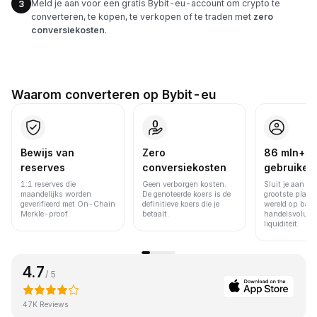
Meld je aan voor een gratis Bybit-eu-account om crypto te
3
converteren, te kopen, te verkopen of te traden met
zero
conversiekosten
.
Waarom converteren op Bybit-eu
Bewijs van
Zero
86 mln+
reserves
conversiekosten
gebruiker
1:1 reserves die
Geen verborgen kosten.
Sluit je aan bi
maandelijks worden
De genoteerde koers is de
grootste platfo
geverifieerd met On-Chain
definitieve koers die je
wereld op basi
Merkle-proof.
betaalt.
handelsvolume
liquiditeit.
4.7
/ 5
47K Reviews