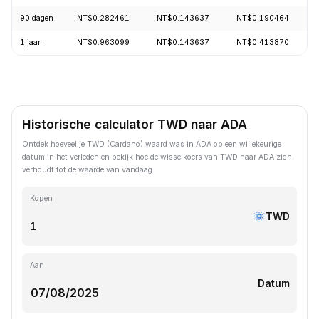
90 dagen
NT$0.282461
NT$0.143637
NT$0.190464
1 jaar
NT$0.963099
NT$0.143637
NT$0.413870
Historische calculator TWD naar ADA
Ontdek hoeveel je TWD (Cardano) waard was in ADA op een willekeurige
datum in het verleden en bekijk hoe de wisselkoers van TWD naar ADA zich
verhoudt tot de waarde van vandaag.
Kopen
TWD
Aan
Datum