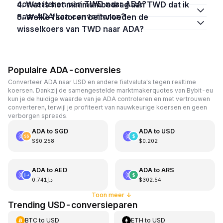
converteren van TWD naar ADA?
4. Wat is het minimumbedrag aan TWD dat ik
naar ADA kan converteren?
5. Welke factoren beïnvloeden de
wisselkoers van TWD naar ADA?
Populaire ADA-conversies
Converteer ADA naar USD en andere fiatvaluta's tegen realtime
koersen. Dankzij de samengestelde marktmakerquotes van Bybit-eu
kun je de huidige waarde van je ADA controleren en met vertrouwen
converteren, terwijl je profiteert van nauwkeurige koersen en geen
verborgen spreads.
ADA
to
SGD
ADA
to
USD
S$0.258
$0.202
ADA
to
AED
ADA
to
ARS
د.إ0.741
$302.54
Toon meer
↓
Trending USD-conversieparen
BTC
to
USD
ETH
to
USD