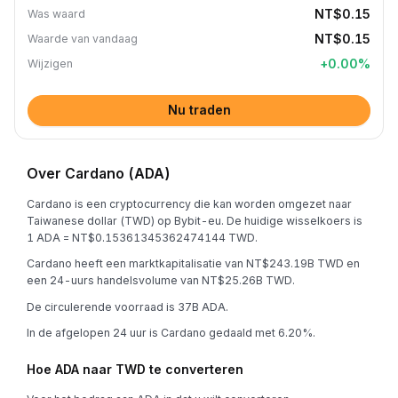
NT$0.15
Was waard
NT$0.15
Waarde van vandaag
+
0.00
%
Wijzigen
Nu traden
Over Cardano (ADA)
Cardano is een cryptocurrency die kan worden omgezet naar
Taiwanese dollar (TWD) op Bybit-eu. De huidige wisselkoers is
1 ADA = NT$0.15361345362474144 TWD.
Cardano heeft een marktkapitalisatie van NT$243.19B TWD en
een 24-uurs handelsvolume van NT$25.26B TWD.
De circulerende voorraad is 37B ADA.
In de afgelopen 24 uur is Cardano gedaald met 6.20%.
Hoe ADA naar TWD te converteren