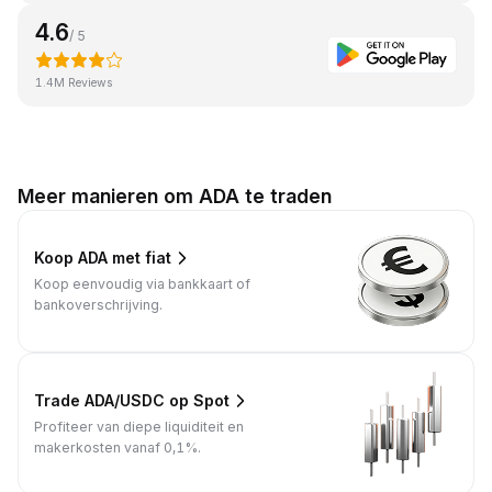
4.6
/ 5
1.4M Reviews
Meer manieren om ADA te traden
Koop ADA met fiat
Koop eenvoudig via bankkaart of
bankoverschrijving.
Trade ADA/USDC op Spot
Profiteer van diepe liquiditeit en
makerkosten vanaf 0,1%.