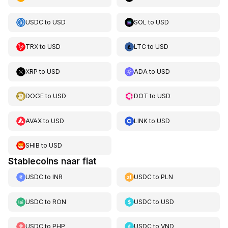
USDC
to
USD
SOL
to
USD
TRX
to
USD
LTC
to
USD
XRP
to
USD
ADA
to
USD
DOGE
to
USD
DOT
to
USD
AVAX
to
USD
LINK
to
USD
SHIB
to
USD
Stablecoins naar fiat
USDC
to
INR
USDC
to
PLN
USDC
to
RON
USDC
to
USD
USDC
to
PHP
USDC
to
VND