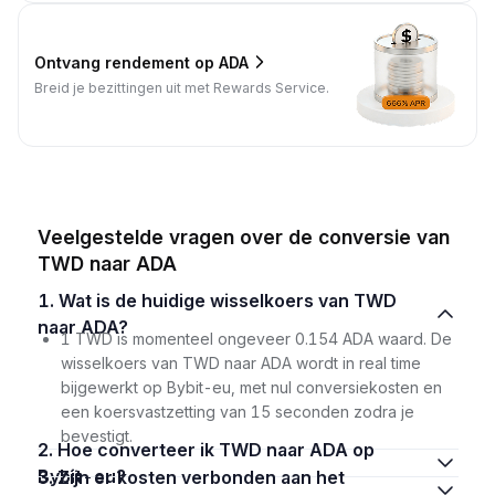
Ontvang rendement op ADA
Breid je bezittingen uit met Rewards Service.
Veelgestelde vragen over de conversie van
TWD naar ADA
1. Wat is de huidige wisselkoers van TWD
naar ADA?
1 TWD is momenteel ongeveer 0.154 ADA waard. De
wisselkoers van TWD naar ADA wordt in real time
bijgewerkt op Bybit-eu, met nul conversiekosten en
een koersvastzetting van 15 seconden zodra je
bevestigt.
2. Hoe converteer ik TWD naar ADA op
Bybit-eu?
3. Zijn er kosten verbonden aan het