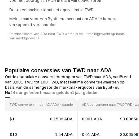
Voer het bedrag aan ADA in dat u wilt converteren
De rekenmachine toont het equivalent in TWD
Meld u aan voor een Bybit-eu-account om ADA te kopen,
verkopen of verhandelen
De wisselkoers van ADA naar TWD wordt in real-time bijgewerkt op basis
van marktgegevens.
Populaire conversies van TWD naar ADA
Ontdek populaire conversiebedragen van TWD naar ADA, variërend
van 0,001 TWD tot 100 TWD, met realtime conversiewaarden op
basis van de samengestelde marktmakerquotes van Bybit-eu.
Nu
24 uur geleden
1 maand geleden
1 jaar geleden
TWD converteren naar ADA
ADA-waarde
ADA converteren naar TWD
TWD-wa
$1
0.1536 ADA
0.001 ADA
$0.00650
$10
1.54 ADA
0.01 ADA
$0.06509