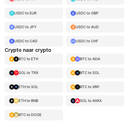
USDC
to
EUR
USDC
to
GBP
USDC
to
JPY
USDC
to
AUD
USDC
to
CAD
USDC
to
CHF
Crypto naar crypto
BTC
to
ETH
BTC
to
ADA
SOL
to
TRX
BTC
to
SOL
ETH
to
SOL
BTC
to
XRP
ETH
to
BNB
SOL
to
AVAX
BTC
to
DOGE