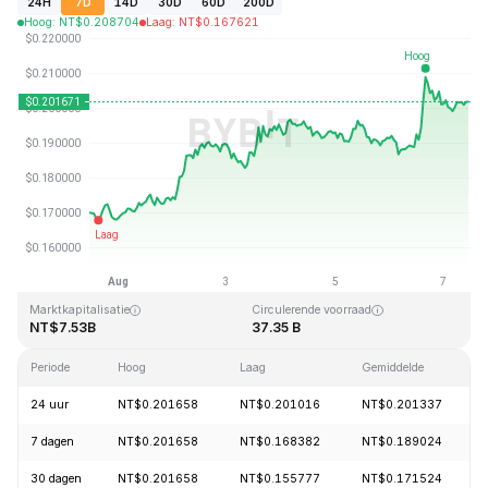
24H
7D
14D
30D
60D
200D
Hoog
:
NT$
0.208704
Laag
:
NT$
0.167621
Laatst bijgewerkt: 2026-08-07, 10:14 GMT+0
All-time high
All-time low
NT$3.09
NT$0.019253
Marktkapitalisatie
Circulerende voorraad
NT$7.53B
37.35 B
Periode
Hoog
Laag
Gemiddelde
24 uur
NT$0.201658
NT$0.201016
NT$0.201337
7 dagen
NT$0.201658
NT$0.168382
NT$0.189024
30 dagen
NT$0.201658
NT$0.155777
NT$0.171524