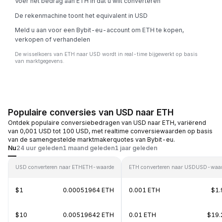
Voer het bedrag aan ETH in dat u wilt converteren
De rekenmachine toont het equivalent in USD
Meld u aan voor een Bybit-eu-account om ETH te kopen,
verkopen of verhandelen
De wisselkoers van ETH naar USD wordt in real-time bijgewerkt op basis
van marktgegevens.
Populaire conversies van USD naar ETH
Ontdek populaire conversiebedragen van USD naar ETH, variërend
van 0,001 USD tot 100 USD, met realtime conversiewaarden op basis
van de samengestelde marktmakerquotes van Bybit-eu.
Nu
24 uur geleden
1 maand geleden
1 jaar geleden
USD converteren naar ETH
ETH-waarde
ETH converteren naar USD
USD-waar
$1
0.00051964 ETH
0.001 ETH
$1.
$10
0.00519642 ETH
0.01 ETH
$19.