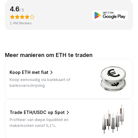
4.6
/ 5
1.4M Reviews
Meer manieren om ETH te traden
Koop ETH met fiat
Koop eenvoudig via bankkaart of
bankoverschrijving.
Trade ETH/USDC op Spot
Profiteer van diepe liquiditeit en
makerkosten vanaf 0,1%.