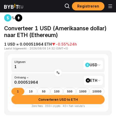
Registreren
Startpagina
USD to ETH
Converteer 1 USD (Amerikaanse dollar)
naar ETH (Ethereum)
1 USD ≈ 0.00051964 ETH
▼
-0.55%
24h
Laatst bijgewerkt
：
2026/08/08 14:32
(
GMT+0
)
Uitgeven
USD
Ontvang ~
ETH
1
10
50
100
500
1000
10000
Converteren USD to ETH
Zero fees · 350+ crypto · 40+ fiat-valuta's