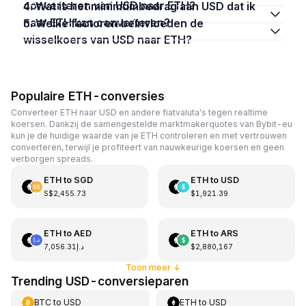
converteren van USD naar ETH?
4. Wat is het minimumbedrag aan USD dat ik
naar ETH kan converteren?
5. Welke factoren beïnvloeden de
wisselkoers van USD naar ETH?
Populaire ETH-conversies
Converteer ETH naar USD en andere fiatvaluta's tegen realtime
koersen. Dankzij de samengestelde marktmakerquotes van Bybit-eu
kun je de huidige waarde van je ETH controleren en met vertrouwen
converteren, terwijl je profiteert van nauwkeurige koersen en geen
verborgen spreads.
ETH
to
SGD
ETH
to
USD
S$2,455.73
$1,921.39
ETH
to
AED
ETH
to
ARS
د.إ7,056.31
$2,880,167
Toon meer
↓
Trending USD-conversieparen
BTC
to
USD
ETH
to
USD