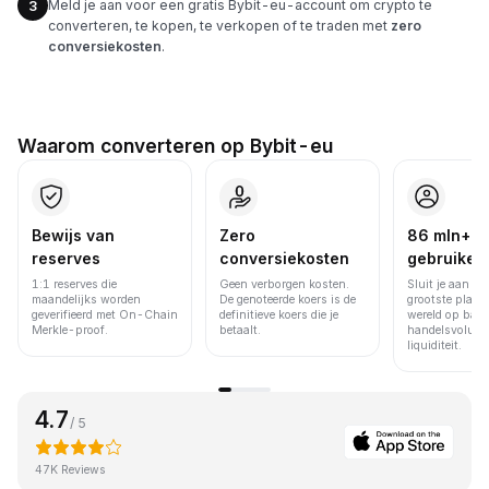
Meld je aan voor een gratis Bybit-eu-account om crypto te
3
converteren, te kopen, te verkopen of te traden met
zero
conversiekosten
.
Waarom converteren op Bybit-eu
Bewijs van
Zero
86 mln+
reserves
conversiekosten
gebruiker
1:1 reserves die
Geen verborgen kosten.
Sluit je aan bi
maandelijks worden
De genoteerde koers is de
grootste platfo
geverifieerd met On-Chain
definitieve koers die je
wereld op basi
Merkle-proof.
betaalt.
handelsvolume
liquiditeit.
4.7
/ 5
47K Reviews