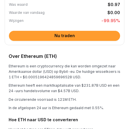
$0.97
Was waard
$0.00
Waarde van vandaag
-99.95
%
Wijzigen
Nu traden
Over Ethereum (ETH)
Ethereum is een cryptocurrency die kan worden omgezet naar
Amerikaanse dollar (USD) op Bybit-eu. De huidige wisselkoers is
1 ETH = $0.0005196424859696528 USD.
Ethereum heeft een marktkapitalisatie van $231.87B USD en een
24-uurs handelsvolume van $4.57B USD.
De circulerende voorraad is 121M ETH.
In de afgelopen 24 uur is Ethereum gedaald met 0.55%.
Hoe ETH naar USD te converteren