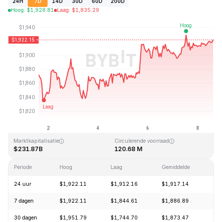
24H
7D
14D
30D
60D
200D
Hoog
:
$
1,928.81
Laag
:
$
1,835.29
Laatst bijgewerkt: 2026-08-08, 14:32 GMT+0
All-time high
All-time low
$4,946.05
$0.432979
Marktkapitalisatie
Circulerende voorraad
$231.87B
120.68 M
Periode
Hoog
Laag
Gemiddelde
Wi
24 uur
$1,922.11
$1,912.16
$1,917.14
-0
7 dagen
$1,922.11
$1,844.61
$1,886.89
+2
30 dagen
$1,951.79
$1,744.70
$1,873.47
+1