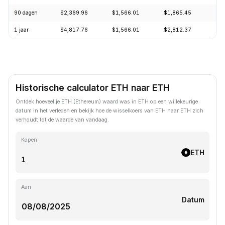
90 dagen
$2,369.96
$1,566.01
$1,865.45
+1
1 jaar
$4,817.76
$1,566.01
$2,812.37
-5
Historische calculator ETH naar ETH
Ontdek hoeveel je ETH (Ethereum) waard was in ETH op een willekeurige
datum in het verleden en bekijk hoe de wisselkoers van ETH naar ETH zich
verhoudt tot de waarde van vandaag.
Kopen
ETH
Aan
Datum