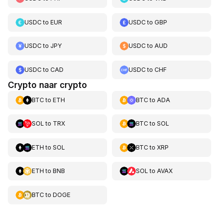
USDC
to
EUR
USDC
to
GBP
USDC
to
JPY
USDC
to
AUD
USDC
to
CAD
USDC
to
CHF
Crypto naar crypto
BTC
to
ETH
BTC
to
ADA
SOL
to
TRX
BTC
to
SOL
ETH
to
SOL
BTC
to
XRP
ETH
to
BNB
SOL
to
AVAX
BTC
to
DOGE