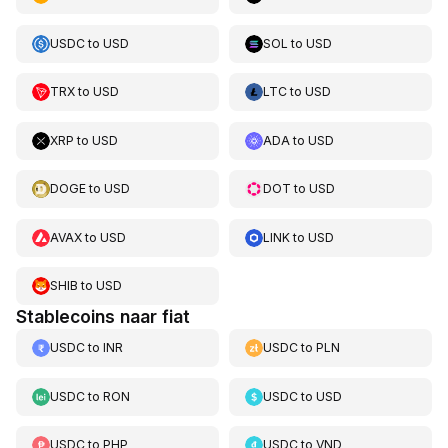
USDC
to
USD
SOL
to
USD
TRX
to
USD
LTC
to
USD
XRP
to
USD
ADA
to
USD
DOGE
to
USD
DOT
to
USD
AVAX
to
USD
LINK
to
USD
SHIB
to
USD
Stablecoins naar fiat
USDC
to
INR
USDC
to
PLN
USDC
to
RON
USDC
to
USD
USDC
to
PHP
USDC
to
VND