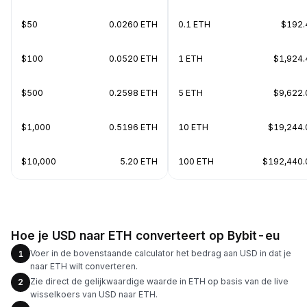
$50
0.0260 ETH
0.1 ETH
$192.
$100
0.0520 ETH
1 ETH
$1,924.
$500
0.2598 ETH
5 ETH
$9,622.
$1,000
0.5196 ETH
10 ETH
$19,244.
$10,000
5.20 ETH
100 ETH
$192,440.
Hoe je USD naar ETH converteert op Bybit-eu
Voer in de bovenstaande calculator het bedrag aan USD in dat je
1
naar ETH wilt converteren.
Zie direct de gelijkwaardige waarde in ETH op basis van de live
2
wisselkoers van USD naar ETH.