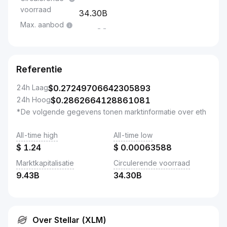
voorraad
34.30B
Max. aanbod
--
Referentie
24h Laag
$
0.27249706642305893
24h Hoog
$
0.2862664128861081
*De volgende gegevens tonen marktinformatie over eth
All-time high
All-time low
$
1.24
$
0.00063588
Marktkapitalisatie
Circulerende voorraad
9.43B
34.30B
Over Stellar (XLM)