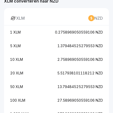
XLM converteren naar NZD
XLM
NZD
1 XLM
0.2758969050559106 NZD
5 XLM
1.379484525279553 NZD
10 XLM
2.758969050559106 NZD
20 XLM
5.517938101118212 NZD
50 XLM
13.79484525279553 NZD
100 XLM
27.58969050559106 NZD