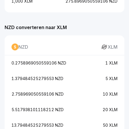
1,000 XLM
275.8969050559106 NZD
NZD converteren naar XLM
NZD
XLM
0.2758969050559106 NZD
1 XLM
1.379484525279553 NZD
5 XLM
2.758969050559106 NZD
10 XLM
5.517938101118212 NZD
20 XLM
13.79484525279553 NZD
50 XLM