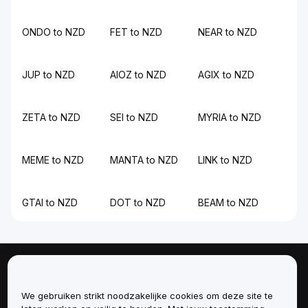
ONDO to NZD
FET to NZD
NEAR to NZD
JUP to NZD
AIOZ to NZD
AGIX to NZD
ZETA to NZD
SEI to NZD
MYRIA to NZD
MEME to NZD
MANTA to NZD
LINK to NZD
GTAI to NZD
DOT to NZD
BEAM to NZD
Over
We gebruiken strikt noodzakelijke cookies om deze site te