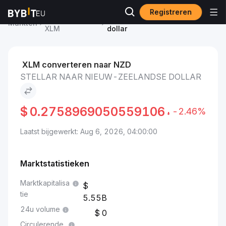
Registreren
Stellar-prijs
Stellar to Nieuw-Zeelandse
Markten
XLM
dollar
XLM converteren naar NZD
STELLAR NAAR NIEUW-ZEELANDSE DOLLAR
$
0.2758969050559106
-2.46%
Laatst bijgewerkt: Aug 6, 2026, 04:00:00
Marktstatistieken
Marktkapitalisa
tie
5.55B
24u volume
0
Circulerende