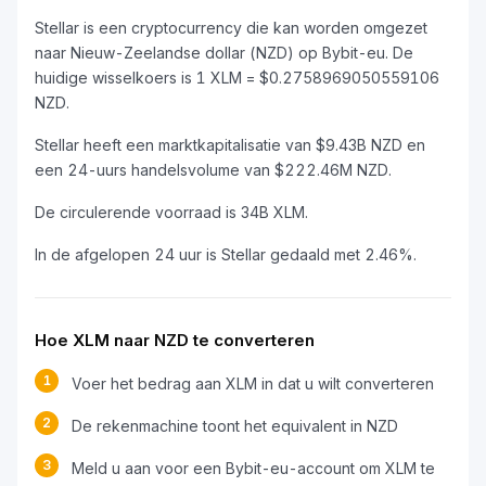
Stellar is een cryptocurrency die kan worden omgezet
naar Nieuw-Zeelandse dollar (NZD) op Bybit-eu. De
huidige wisselkoers is 1 XLM = $0.2758969050559106
NZD.
Stellar heeft een marktkapitalisatie van $9.43B NZD en
een 24-uurs handelsvolume van $222.46M NZD.
De circulerende voorraad is 34B XLM.
In de afgelopen 24 uur is Stellar gedaald met 2.46%.
Hoe XLM naar NZD te converteren
1
Voer het bedrag aan XLM in dat u wilt converteren
2
De rekenmachine toont het equivalent in NZD
3
Meld u aan voor een Bybit-eu-account om XLM te