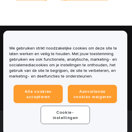
Over
We gebruiken strikt noodzakelijke cookies om deze site te
Diensten
laten werken en veilig te houden. Met jouw toestemming
gebruiken we ook functionele, analytische, marketing- en
socialemediacookies om je instellingen te onthouden, het
Ondersteuning
gebruik van de site te begrijpen, de site te verbeteren, en
marketing- en deelfuncties te ondersteunen.
Producten
Alle cookies
Aanvullende
Juridisch
accepteren
cookies weigeren
Cookie-
© 2025-2026 Bybit.eu. All rights reserved.
instellingen
Gebruiksvoorwaarden
|
Privacyvoorwaarden
|
Colofon
(Impressum)
|
Cookievoorkeurencentrum