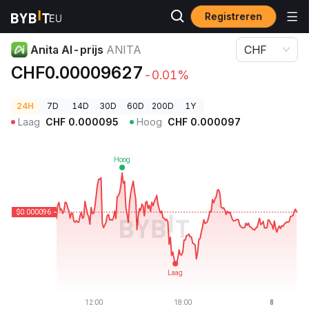
Registreren
Cryptoprijzen
Anita AI-prijs ANITA
Anita AI-prijs
ANITA
CHF
CHF0.00009627
-0.01%
24H
7D
14D
30D
60D
200D
1Y
Laag
CHF
0.000095
Hoog
CHF
0.000097