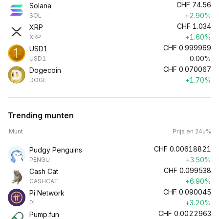
CHF
74.56
Solana
+2.90%
SOL
CHF
1.034
XRP
+1.60%
XRP
CHF
0.999969
USD1
0.00%
USD1
CHF
0.070067
Dogecoin
+1.70%
DOGE
Trending munten
Munt
Prijs en 24u%
CHF
0.00618821
Pudgy Penguins
+3.50%
PENGU
CHF
0.099538
Cash Cat
+6.90%
CASHCAT
CHF
0.090045
Pi Network
+3.20%
PI
CHF
0.0022963
Pump.fun