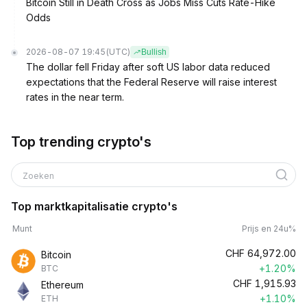
Bitcoin Still in Death Cross as Jobs Miss Cuts Rate-Hike
Odds
2026-08-07 19:45
(UTC)
Bullish
The dollar fell Friday after soft US labor data reduced
expectations that the Federal Reserve will raise interest
rates in the near term.
Top trending crypto's
Zoeken
Top marktkapitalisatie crypto's
Munt
Prijs en 24u%
CHF
64,972.00
Bitcoin
+1.20%
BTC
CHF
1,915.93
Ethereum
+1.10%
ETH