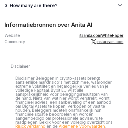
3. How many are there?
Informatiebronnen over Anita AI
Website
itsanita.com
WhitePaper
Community
instagram.com
Disclaimer
Disclaimer Beleggen in crypto-assets brengt
aanzienlijke marktrisico's met zich mee, waaronder
extreme volatiliteit en het mogelijke verlies van je
volledige kapitaal. Bybit EU wijst alle
aansprakelijkheid voor beleggingsresultaten van
de hand. Niets van wat hier wordt verstrekt, vormt
financieel advies, een aanbeveling of een aanbod
om Digital Assets te kopen, verkopen of vast te
houden. Beleggers moeten onafhankelijk hun
financiële situatie beoordelen en worden
aangemoedigd om professionele adviseurs te
raadplegen. Bekijk voor een volledig overzicht ons
Risicoverklaring
en de
Algemene Voorwaarden
.