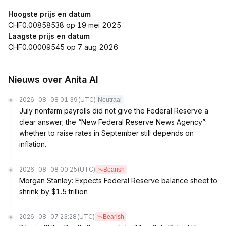
Hoogste prijs en datum
CHF0.00858538 op 19 mei 2025
Laagste prijs en datum
CHF0.00009545 op 7 aug 2026
Nieuws over Anita AI
2026-08-08 01:39
(UTC)
Neutraal
July nonfarm payrolls did not give the Federal Reserve a
clear answer; the “New Federal Reserve News Agency”:
whether to raise rates in September still depends on
inflation.
2026-08-08 00:25
(UTC)
Bearish
Morgan Stanley: Expects Federal Reserve balance sheet to
shrink by $1.5 trillion
2026-08-07 23:28
(UTC)
Bearish