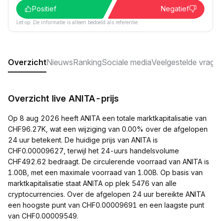
Positief
Negatief
Let op: De informatie is alleen bedoeld als referentie.
Overzicht
Nieuws
Ranking
Sociale media
Veelgestelde vrage
Overzicht live ANITA-prijs
Op 8 aug 2026 heeft ANITA een totale marktkapitalisatie van
CHF96.27K, wat een wijziging van 0.00% over de afgelopen
24 uur betekent. De huidige prijs van ANITA is
CHF0.00009627, terwijl het 24-uurs handelsvolume
CHF492.62 bedraagt. De circulerende voorraad van ANITA is
1.00B, met een maximale voorraad van 1.00B. Op basis van
marktkapitalisatie staat ANITA op plek 5476 van alle
cryptocurrencies. Over de afgelopen 24 uur bereikte ANITA
een hoogste punt van CHF0.00009691 en een laagste punt
van CHF0.00009549.