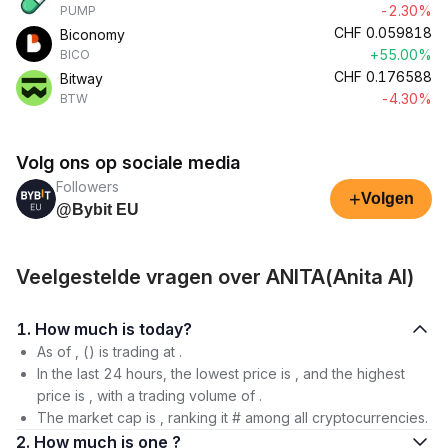
-2.30%
PUMP
CHF
0.059818
Biconomy
+55.00%
BICO
CHF
0.176588
Bitway
-4.30%
BTW
Volg ons op sociale media
Followers
+
Volgen
@Bybit EU
Veelgestelde vragen over ANITA(Anita AI)
1. How much is today?
As of , () is trading at .
In the last 24 hours, the lowest price is , and the highest
price is , with a trading volume of .
The market cap is , ranking it # among all cryptocurrencies.
2. How much is one ?