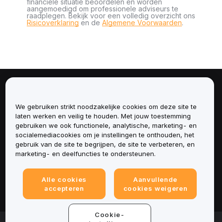
financiële situatie beoordelen en worden
aangemoedigd om professionele adviseurs te
raadplegen. Bekijk voor een volledig overzicht ons
Risicoverklaring
en de
Algemene Voorwaarden
.
Over
We gebruiken strikt noodzakelijke cookies om deze site te
Diensten
laten werken en veilig te houden. Met jouw toestemming
gebruiken we ook functionele, analytische, marketing- en
socialemediacookies om je instellingen te onthouden, het
Ondersteuning
gebruik van de site te begrijpen, de site te verbeteren, en
marketing- en deelfuncties te ondersteunen.
Producten
Alle cookies
Aanvullende
Juridisch
accepteren
cookies weigeren
Cookie-