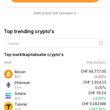
→
AAPLX naar CHF calculator
Top trending crypto's
Zoeken
Top marktkapitalisatie crypto's
Munt
Prijs en 24u%
CHF
64,777.00
Bitcoin
-0.20%
BTC
CHF
1,914.13
Ethereum
0.00%
ETH
CHF
76.24
Solana
+2.00%
SOL
CHF
0.182398
Tutorial
+267.30%
TUT