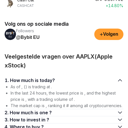
+14.80%
CASHCAT
Volg ons op sociale media
Followers
+
Volgen
@Bybit EU
Veelgestelde vragen over AAPLX(Apple
xStock)
1. How much is today?
As of , () is trading at .
In the last 24 hours, the lowest price is , and the highest
price is , with a trading volume of .
The market cap is , ranking it # among all cryptocurrencies.
2. How much is one ?
3. How to invest in ?
4. Where to buy ?