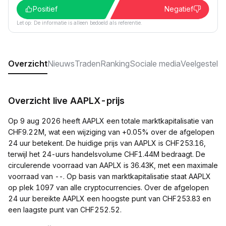
Positief
Negatief
Let op: De informatie is alleen bedoeld als referentie.
Overzicht
Nieuws
Traden
Ranking
Sociale media
Veelgesteld
Overzicht live AAPLX-prijs
Op 9 aug 2026 heeft AAPLX een totale marktkapitalisatie van
CHF9.22M, wat een wijziging van +0.05% over de afgelopen
24 uur betekent. De huidige prijs van AAPLX is CHF253.16,
terwijl het 24-uurs handelsvolume CHF1.44M bedraagt. De
circulerende voorraad van AAPLX is 36.43K, met een maximale
voorraad van --. Op basis van marktkapitalisatie staat AAPLX
op plek 1097 van alle cryptocurrencies. Over de afgelopen
24 uur bereikte AAPLX een hoogste punt van CHF253.83 en
een laagste punt van CHF252.52.