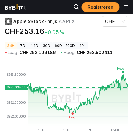
Registreren
Cryptoprijzen
Apple xStock-prijs AAPLX
Apple xStock-prijs
AAPLX
CHF
CHF253.16
+0.05%
24H
7D
14D
30D
60D
200D
1Y
Laag
CHF
252.106186
Hoog
CHF
253.502411