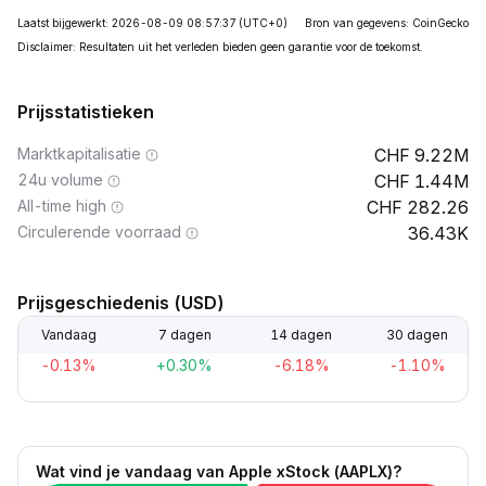
Laatst bijgewerkt: 2026-08-09 08:57:37
(UTC+0)
Bron van gegevens: CoinGecko
Disclaimer: Resultaten uit het verleden bieden geen garantie voor de toekomst.
Prijsstatistieken
Marktkapitalisatie
9.22M
24u volume
1.44M
All-time high
282.26
Circulerende voorraad
36.43K
Prijsgeschiedenis (USD)
Vandaag
7 dagen
14 dagen
30 dagen
-0.13%
+0.30%
-6.18%
-1.10%
Wat vind je vandaag van Apple xStock (AAPLX)?