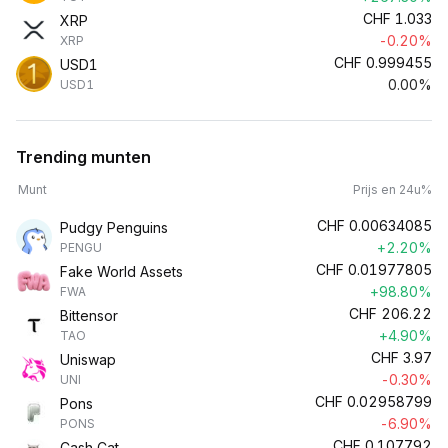
CHF
1.033
XRP
-0.20%
XRP
CHF
0.999455
USD1
0.00%
USD1
Trending munten
Munt
Prijs en 24u%
CHF
0.00634085
Pudgy Penguins
+2.20%
PENGU
CHF
0.01977805
Fake World Assets
+98.80%
FWA
CHF
206.22
Bittensor
+4.90%
TAO
CHF
3.97
Uniswap
-0.30%
UNI
CHF
0.02958799
Pons
-6.90%
PONS
CHF
0.107792
Cash Cat