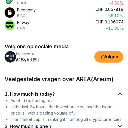
-4.50%
PUMP
CHF
0.057819
Biconomy
+66.10%
BICO
CHF
0.186074
Bitway
+11.00%
BTW
Volg ons op sociale media
Followers
+
Volgen
@Bybit EU
Veelgestelde vragen over AREA(Areum)
1. How much is today?
As of , () is trading at .
In the last 24 hours, the lowest price is , and the highest
price is , with a trading volume of .
The market cap is , ranking it # among all cryptocurrencies.
2. How much is one ?