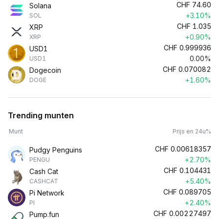
CHF
74.60
Solana
+3.10%
SOL
CHF
1.035
XRP
+0.90%
XRP
CHF
0.999936
USD1
0.00%
USD1
CHF
0.070082
Dogecoin
+1.60%
DOGE
Trending munten
Munt
Prijs en 24u%
CHF
0.00618357
Pudgy Penguins
+2.70%
PENGU
CHF
0.104431
Cash Cat
+5.40%
CASHCAT
CHF
0.089705
Pi Network
+2.40%
PI
CHF
0.00227497
Pump.fun