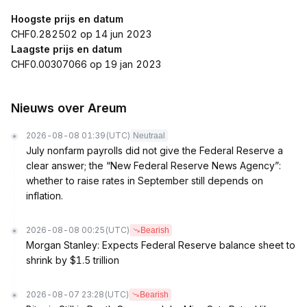
Hoogste prijs en datum
CHF0.282502 op 14 jun 2023
Laagste prijs en datum
CHF0.00307066 op 19 jan 2023
Nieuws over Areum
2026-08-08 01:39
(UTC)
Neutraal
July nonfarm payrolls did not give the Federal Reserve a
clear answer; the “New Federal Reserve News Agency”:
whether to raise rates in September still depends on
inflation.
2026-08-08 00:25
(UTC)
Bearish
Morgan Stanley: Expects Federal Reserve balance sheet to
shrink by $1.5 trillion
2026-08-07 23:28
(UTC)
Bearish