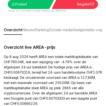
Positief
Negatief
Let op: De informatie is alleen bedoeld als referentie.
Overzicht
Nieuws
Ranking
Sociale media
Veelgestelde vrage
Overzicht live AREA-prijs
Op 8 aug 2026 heeft AREA een totale marktkapitalisatie van
CHF790.04K, wat een wijziging van -4.79% over de
afgelopen 24 uur betekent. De huidige prijs van AREA is
CHF0.00670319, terwijl het 24-uurs handelsvolume CHF1.07K
bedraagt. De circulerende voorraad van AREA is 117.86M,
met een maximale voorraad van 250.00M. Op basis van
marktkapitalisatie staat AREA op plek 2865 van alle
cryptocurrencies. Over de afgelopen 24 uur bereikte AREA
een hoogste punt van CHF0.00703333 en een laagste punt
van CHF0.00666226.