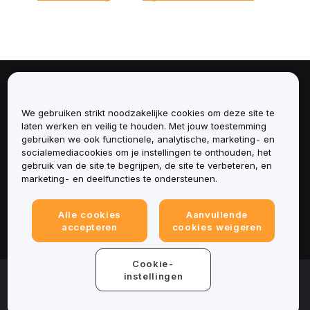
Over
We gebruiken strikt noodzakelijke cookies om deze site te
Diensten
laten werken en veilig te houden. Met jouw toestemming
gebruiken we ook functionele, analytische, marketing- en
socialemediacookies om je instellingen te onthouden, het
Ondersteuning
gebruik van de site te begrijpen, de site te verbeteren, en
marketing- en deelfuncties te ondersteunen.
Producten
Alle cookies
Aanvullende
Juridisch
accepteren
cookies weigeren
Cookie-
© 2025-2026 Bybit.eu. All rights reserved.
instellingen
Gebruiksvoorwaarden
|
Privacyvoorwaarden
|
Colofon
(Impressum)
|
Cookievoorkeurencentrum