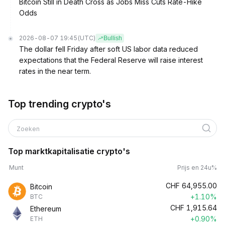
Bitcoin Still in Death Cross as Jobs Miss Cuts Rate-Hike
Odds
2026-08-07 19:45
(UTC)
Bullish
The dollar fell Friday after soft US labor data reduced
expectations that the Federal Reserve will raise interest
rates in the near term.
Top trending crypto's
Zoeken
Top marktkapitalisatie crypto's
Munt
Prijs en 24u%
CHF
64,955.00
Bitcoin
+1.10%
BTC
CHF
1,915.64
Ethereum
+0.90%
ETH