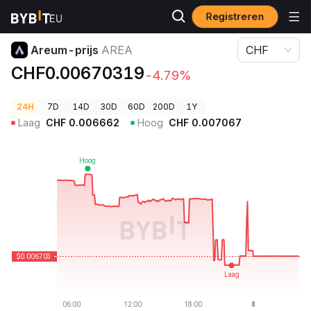
Registreren
Cryptoprijzen
Areum-prijs AREA
Areum-prijs
AREA
CHF
CHF0.00670319
-4.79%
24H
7D
14D
30D
60D
200D
1Y
Laag
CHF
0.006662
Hoog
CHF
0.007067