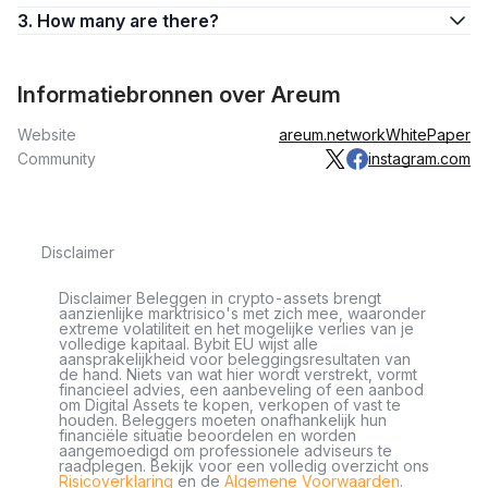
3. How many are there?
Informatiebronnen over Areum
Website
areum.network
WhitePaper
Community
instagram.com
Disclaimer
Disclaimer Beleggen in crypto-assets brengt
aanzienlijke marktrisico's met zich mee, waaronder
extreme volatiliteit en het mogelijke verlies van je
volledige kapitaal. Bybit EU wijst alle
aansprakelijkheid voor beleggingsresultaten van
de hand. Niets van wat hier wordt verstrekt, vormt
financieel advies, een aanbeveling of een aanbod
om Digital Assets te kopen, verkopen of vast te
houden. Beleggers moeten onafhankelijk hun
financiële situatie beoordelen en worden
aangemoedigd om professionele adviseurs te
raadplegen. Bekijk voor een volledig overzicht ons
Risicoverklaring
en de
Algemene Voorwaarden
.