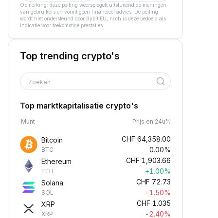
Opmerking: deze peiling weerspiegelt uitsluitend de meningen
van gebruikers en vormt geen financieel advies. De peiling
wordt niet ondersteund door Bybit EU, noch is deze bedoeld als
indicatie voor toekomstige prestaties.
Top trending crypto's
Zoeken
Top marktkapitalisatie crypto's
Munt
Prijs en 24u%
CHF
64,358.00
Bitcoin
0.00%
BTC
CHF
1,903.66
Ethereum
+1.00%
ETH
CHF
72.73
Solana
-1.50%
SOL
CHF
1.035
XRP
-2.40%
XRP