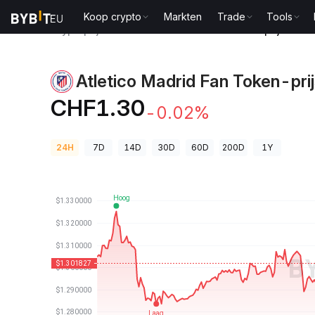
Koop crypto
Markten
Trade
Tools
Cryptoprijzen
Atletico Madrid Fan Token-prijs ATM
Atletico Madrid Fan Token-pri
CHF1.30
-0.02%
24H
7D
14D
30D
60D
200D
1Y