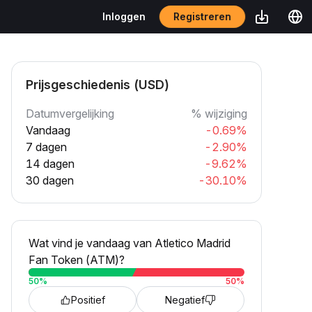
Registreren
Inloggen
Prijsgeschiedenis (USD)
Datumvergelijking
% wijziging
Vandaag
-0.69%
7 dagen
-2.90%
14 dagen
-9.62%
30 dagen
-30.10%
Wat vind je vandaag van Atletico Madrid
Fan Token (ATM)?
50
%
50
%
Positief
Negatief