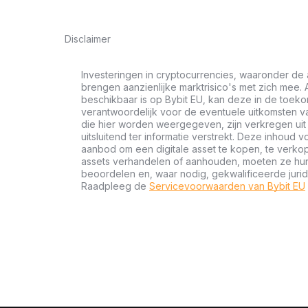
Disclaimer
Investeringen in cryptocurrencies, waaronder de 
brengen aanzienlijke marktrisico's met zich mee. A
beschikbaar is op Bybit EU, kan deze in de toeko
verantwoordelijk voor de eventuele uitkomsten va
die hier worden weergegeven, zijn verkregen u
uitsluitend ter informatie verstrekt. Deze inhoud 
aanbod om een digitale asset te kopen, te verkop
assets verhandelen of aanhouden, moeten ze hun f
beoordelen en, waar nodig, gekwalificeerde jurid
Raadpleeg de
Servicevoorwaarden van Bybit EU