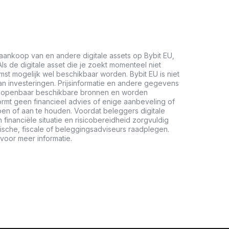
aankoop van en andere digitale assets op Bybit EU,
ls de digitale asset die je zoekt momenteel niet
mst mogelijk wel beschikbaar worden. Bybit EU is niet
n investeringen. Prijsinformatie en andere gegevens
it openbaar beschikbare bronnen en worden
vormt geen financieel advies of enige aanbeveling of
en of aan te houden. Voordat beleggers digitale
inanciële situatie en risicobereidheid zorgvuldig
ische, fiscale of beleggingsadviseurs raadplegen.
voor meer informatie.