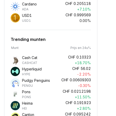
CHF
0.205118
Cardano
+7.10%
ADA
CHF
0.999569
USD1
0.00%
USD1
Trending munten
Munt
Prijs en 24u%
CHF
0.10323
Cash Cat
+18.70%
CASHCAT
CHF
56.02
Hyperliquid
-2.20%
HYPE
CHF
0.00609303
Pudgy Penguins
-0.30%
PENGU
CHF
0.0212198
Pons
+11.50%
PONS
CHF
0.191923
Heima
+2.80%
HEI
CHF
0.095242
Canton