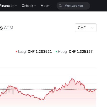
Financiën
Ontdek
Meer
js
ATM
CHF
Laag
CHF
1.283521
Hoog
CHF
1.325127