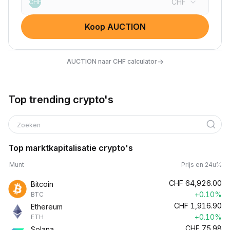
CHF
CHF
Koop AUCTION
→
AUCTION naar CHF calculator
Top trending crypto's
Zoeken
Top marktkapitalisatie crypto's
Munt
Prijs en 24u%
CHF
64,926.00
Bitcoin
+0.10%
BTC
CHF
1,916.90
Ethereum
+0.10%
ETH
CHF
75.98
Solana