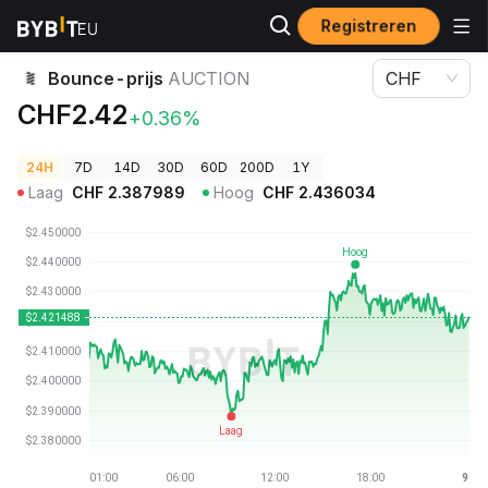
Registreren
Cryptoprijzen
Bounce-prijs AUCTION
Bounce-prijs
AUCTION
CHF
CHF2.42
+0.36%
24H
7D
14D
30D
60D
200D
1Y
Laag
CHF
2.387989
Hoog
CHF
2.436034