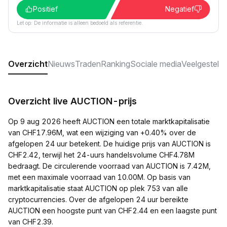
Positief
Negatief
Let op: De informatie is alleen bedoeld als referentie.
Overzicht
Nieuws
Traden
Ranking
Sociale media
Veelgesteld
Overzicht live AUCTION-prijs
Op 9 aug 2026 heeft AUCTION een totale marktkapitalisatie
van CHF17.96M, wat een wijziging van +0.40% over de
afgelopen 24 uur betekent. De huidige prijs van AUCTION is
CHF2.42, terwijl het 24-uurs handelsvolume CHF4.78M
bedraagt. De circulerende voorraad van AUCTION is 7.42M,
met een maximale voorraad van 10.00M. Op basis van
marktkapitalisatie staat AUCTION op plek 753 van alle
cryptocurrencies. Over de afgelopen 24 uur bereikte
AUCTION een hoogste punt van CHF2.44 en een laagste punt
van CHF2.39.