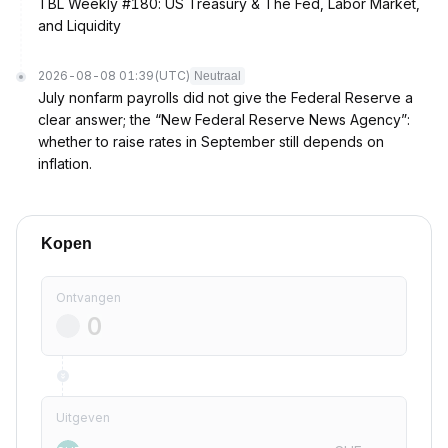
TBL Weekly #180: US Treasury & The Fed, Labor Market,
and Liquidity
2026-08-08 01:39
(UTC)
Neutraal
July nonfarm payrolls did not give the Federal Reserve a
clear answer; the “New Federal Reserve News Agency”:
whether to raise rates in September still depends on
inflation.
Kopen
Ontvangen
Uitgeven