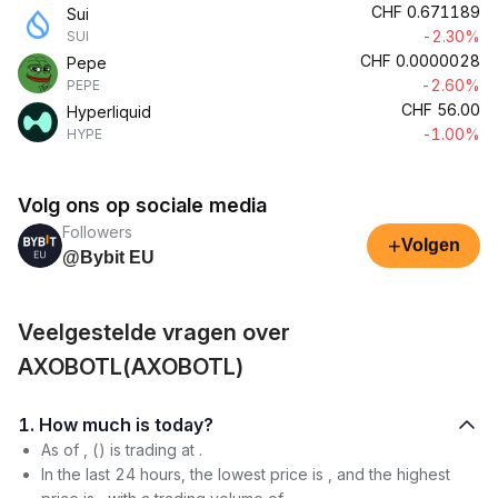
CHF
0.671189
Sui
-2.30%
SUI
CHF
0.0000028
Pepe
-2.60%
PEPE
CHF
56.00
Hyperliquid
-1.00%
HYPE
Volg ons op sociale media
Followers
+
Volgen
@Bybit EU
Veelgestelde vragen over
AXOBOTL(AXOBOTL)
1. How much is today?
As of , () is trading at .
In the last 24 hours, the lowest price is , and the highest