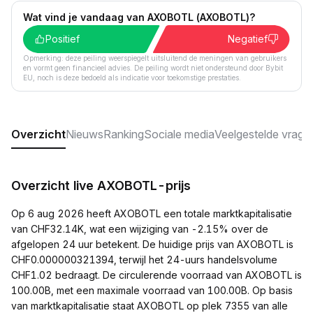
Wat vind je vandaag van AXOBOTL (AXOBOTL)?
Positief
Negatief
Opmerking: deze peiling weerspiegelt uitsluitend de meningen van gebruikers
en vormt geen financieel advies. De peiling wordt niet ondersteund door Bybit
EU, noch is deze bedoeld als indicatie voor toekomstige prestaties.
Overzicht
Nieuws
Ranking
Sociale media
Veelgestelde vrage
Overzicht live AXOBOTL-prijs
Op 6 aug 2026 heeft AXOBOTL een totale marktkapitalisatie
van CHF32.14K, wat een wijziging van -2.15% over de
afgelopen 24 uur betekent. De huidige prijs van AXOBOTL is
CHF0.000000321394, terwijl het 24-uurs handelsvolume
CHF1.02 bedraagt. De circulerende voorraad van AXOBOTL is
100.00B, met een maximale voorraad van 100.00B. Op basis
van marktkapitalisatie staat AXOBOTL op plek 7355 van alle