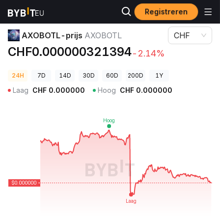
Registreren
Cryptoprijzen
AXOBOTL-prijs AXOBOTL
AXOBOTL-prijs
AXOBOTL
CHF
CHF0.000000321394
-2.14%
24H
7D
14D
30D
60D
200D
1Y
Laag
CHF
0.000000
Hoog
CHF
0.000000