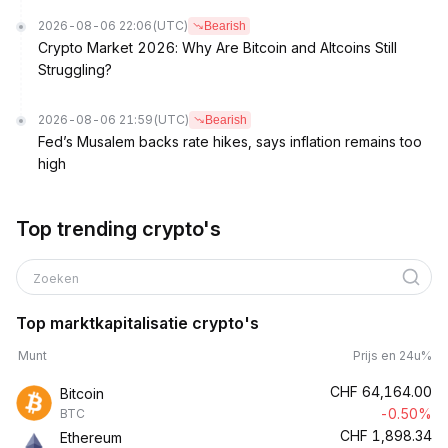
2026-08-06 22:06
(UTC)
Bearish
Crypto Market 2026: Why Are Bitcoin and Altcoins Still
Struggling?
2026-08-06 21:59
(UTC)
Bearish
Fed’s Musalem backs rate hikes, says inflation remains too
high
Top trending crypto's
Zoeken
Top marktkapitalisatie crypto's
Munt
Prijs en 24u%
CHF
64,164.00
Bitcoin
-0.50%
BTC
CHF
1,898.34
Ethereum