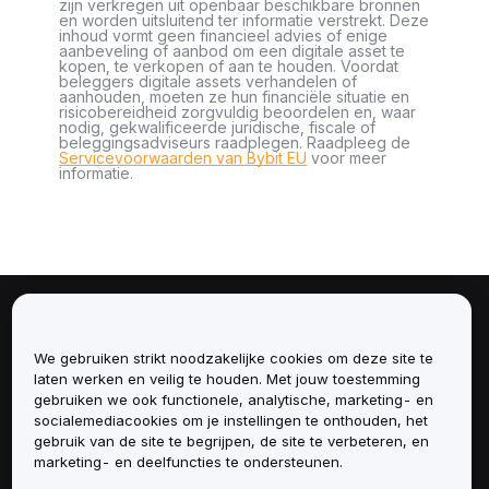
zijn verkregen uit openbaar beschikbare bronnen
en worden uitsluitend ter informatie verstrekt. Deze
inhoud vormt geen financieel advies of enige
aanbeveling of aanbod om een digitale asset te
kopen, te verkopen of aan te houden. Voordat
beleggers digitale assets verhandelen of
aanhouden, moeten ze hun financiële situatie en
risicobereidheid zorgvuldig beoordelen en, waar
nodig, gekwalificeerde juridische, fiscale of
beleggingsadviseurs raadplegen. Raadpleeg de
Servicevoorwaarden van Bybit EU
voor meer
informatie.
Over
We gebruiken strikt noodzakelijke cookies om deze site te
Diensten
laten werken en veilig te houden. Met jouw toestemming
gebruiken we ook functionele, analytische, marketing- en
socialemediacookies om je instellingen te onthouden, het
Ondersteuning
gebruik van de site te begrijpen, de site te verbeteren, en
marketing- en deelfuncties te ondersteunen.
Producten