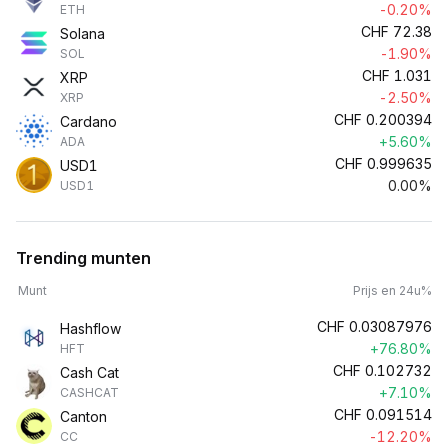
-0.20%
ETH
CHF
72.38
Solana
-1.90%
SOL
CHF
1.031
XRP
-2.50%
XRP
CHF
0.200394
Cardano
+5.60%
ADA
CHF
0.999635
USD1
0.00%
USD1
Trending munten
Munt
Prijs en 24u%
CHF
0.03087976
Hashflow
+76.80%
HFT
CHF
0.102732
Cash Cat
+7.10%
CASHCAT
CHF
0.091514
Canton
-12.20%
CC