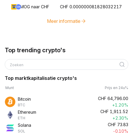
MOG naar CHF
CHF 0.000000081828032217
Meer informatie
Top trending crypto's
Zoeken
Top marktkapitalisatie crypto's
Munt
Prijs en 24u%
CHF
64,796.00
Bitcoin
+1.20%
BTC
CHF
1,911.52
Ethereum
+2.30%
ETH
CHF
73.83
Solana
-0.10%
SOL