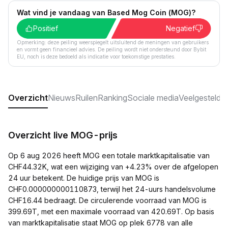
Wat vind je vandaag van Based Mog Coin (MOG)?
Positief
Negatief
Opmerking: deze peiling weerspiegelt uitsluitend de meningen van gebruikers
en vormt geen financieel advies. De peiling wordt niet ondersteund door Bybit
EU, noch is deze bedoeld als indicatie voor toekomstige prestaties.
Overzicht
Nieuws
Ruilen
Ranking
Sociale media
Veelgestelde
Overzicht live MOG-prijs
Op 6 aug 2026 heeft MOG een totale marktkapitalisatie van
CHF44.32K, wat een wijziging van +4.23% over de afgelopen
24 uur betekent. De huidige prijs van MOG is
CHF0.000000000110873, terwijl het 24-uurs handelsvolume
CHF16.44 bedraagt. De circulerende voorraad van MOG is
399.69T, met een maximale voorraad van 420.69T. Op basis
van marktkapitalisatie staat MOG op plek 6778 van alle