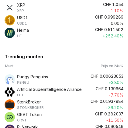
CHF
1.054
XRP
-1.10%
XRP
CHF
0.999289
USD1
0.00%
USD1
CHF
0.511502
Heima
+252.40%
HEI
Trending munten
Munt
Prijs en 24u%
CHF
0.00623053
Pudgy Penguins
+3.80%
PENGU
CHF
0.139664
Artificial Superintelligence Alliance
-7.70%
FET
CHF
0.01937984
StonkBroker
+36.20%
STONKBROKER
CHF
0.282037
GRVT Token
-11.50%
GRVT
CHF
0.090546
Pi Network