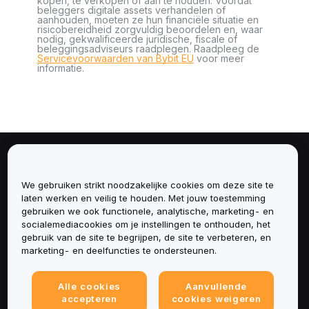
kopen, te verkopen of aan te houden. Voordat
beleggers digitale assets verhandelen of
aanhouden, moeten ze hun financiële situatie en
risicobereidheid zorgvuldig beoordelen en, waar
nodig, gekwalificeerde juridische, fiscale of
beleggingsadviseurs raadplegen. Raadpleeg de
Servicevoorwaarden van Bybit EU
voor meer
informatie.
Over
We gebruiken strikt noodzakelijke cookies om deze site te
Diensten
laten werken en veilig te houden. Met jouw toestemming
gebruiken we ook functionele, analytische, marketing- en
socialemediacookies om je instellingen te onthouden, het
Ondersteuning
gebruik van de site te begrijpen, de site te verbeteren, en
marketing- en deelfuncties te ondersteunen.
Producten
Alle cookies
Aanvullende
Juridisch
accepteren
cookies weigeren