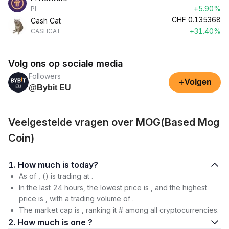
+5.90%
PI
CHF
0.135368
Cash Cat
+31.40%
CASHCAT
Volg ons op sociale media
Followers
+
Volgen
@Bybit EU
Veelgestelde vragen over MOG(Based Mog
Coin)
1. How much is today?
As of , () is trading at .
In the last 24 hours, the lowest price is , and the highest
price is , with a trading volume of .
The market cap is , ranking it # among all cryptocurrencies.
2. How much is one ?