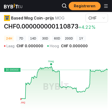
Registreren
Cryptoprijzen
Based Mog Coin-prijs MOG
Based Mog Coin-prijs
MOG
CHF
CHF0.000000000110873
+4.22%
24H
7D
14D
30D
60D
200D
1Y
Laag
CHF
0.000000
Hoog
CHF
0.000000