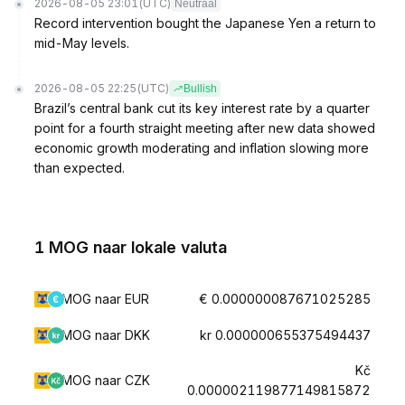
2026-08-05 23:01
(UTC)
Neutraal
Record intervention bought the Japanese Yen a return to
mid-May levels.
2026-08-05 22:25
(UTC)
Bullish
Brazil’s central bank cut its key interest rate by a quarter
point for a fourth straight meeting after new data showed
economic growth moderating and inflation slowing more
than expected.
1 MOG naar lokale valuta
MOG naar EUR
€ 0.000000087671025285
MOG naar DKK
kr 0.000000655375494437
Kč
MOG naar CZK
0.000002119877149815872