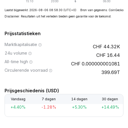
Laatst bijgewerkt: 2026-08-06 08:58:30
(UTC+0)
Bron van gegevens: CoinGecko
Disclaimer: Resultaten uit het verleden bieden geen garantie voor de toekomst.
Prijsstatistieken
Marktkapitalisatie
44.32K
24u volume
16.44
All-time high
0.000000001081
Circulerende voorraad
399.69T
Prijsgeschiedenis (USD)
Vandaag
7 dagen
14 dagen
30 dagen
+4.40%
-1.28%
+5.30%
+14.49%