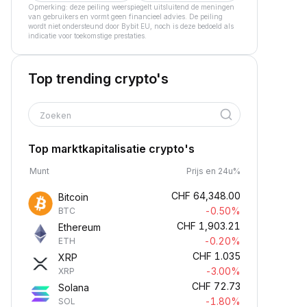
Opmerking: deze peiling weerspiegelt uitsluitend de meningen
van gebruikers en vormt geen financieel advies. De peiling
wordt niet ondersteund door Bybit EU, noch is deze bedoeld als
indicatie voor toekomstige prestaties.
Top trending crypto's
Zoeken
Top marktkapitalisatie crypto's
Munt
Prijs en 24u%
CHF
64,348.00
Bitcoin
-0.50%
BTC
CHF
1,903.21
Ethereum
-0.20%
ETH
CHF
1.035
XRP
-3.00%
XRP
CHF
72.73
Solana
-1.80%
SOL