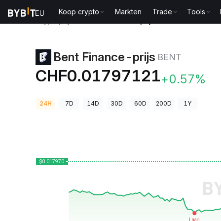
Koop crypto
Markten
Trade
Tools
Cryptoprijzen
Bent Finance-prijs BENT
Bent Finance-prijs
BENT
CHF0.01797121
+0.57%
24H
7D
14D
30D
60D
200D
1Y