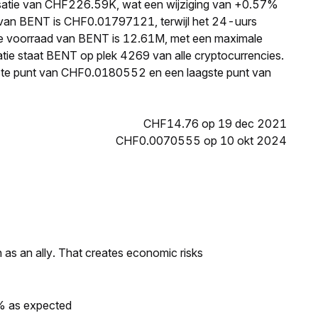
isatie van CHF226.59K, wat een wijziging van +0.57%
js van BENT is CHF0.01797121, terwijl het 24-uurs
e voorraad van BENT is 12.61M, met een maximale
tie staat BENT op plek 4269 van alle cryptocurrencies.
ste punt van CHF0.0180552 en een laagste punt van
CHF14.76 op 19 dec 2021
CHF0.0070555 op 10 okt 2024
as an ally. That creates economic risks
0% as expected