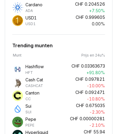
CHF
0.204526
Cardano
+7.50%
ADA
CHF
0.999605
USD1
0.00%
USD1
Trending munten
Munt
Prijs en 24u%
CHF
0.03363673
Hashflow
+91.80%
HFT
CHF
0.097821
Cash Cat
-10.00%
CASHCAT
CHF
0.092471
Canton
-10.80%
CC
CHF
0.675035
Sui
-2.30%
SUI
CHF
0.00000281
Pepe
-2.10%
PEPE
CHF
55.94
Hyperliquid