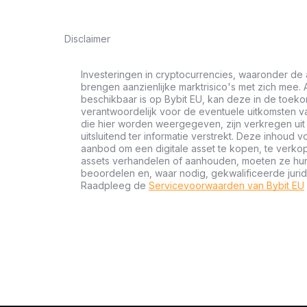
Disclaimer
Investeringen in cryptocurrencies, waaronder de 
brengen aanzienlijke marktrisico's met zich mee. A
beschikbaar is op Bybit EU, kan deze in de toeko
verantwoordelijk voor de eventuele uitkomsten va
die hier worden weergegeven, zijn verkregen u
uitsluitend ter informatie verstrekt. Deze inhoud 
aanbod om een digitale asset te kopen, te verkop
assets verhandelen of aanhouden, moeten ze hun f
beoordelen en, waar nodig, gekwalificeerde jurid
Raadpleeg de
Servicevoorwaarden van Bybit EU