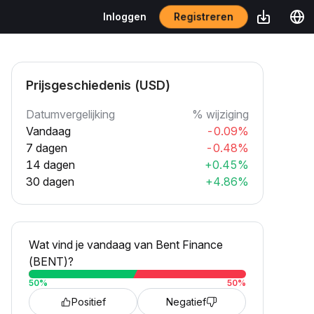
Registreren
Inloggen
Prijsgeschiedenis (USD)
Datumvergelijking
% wijziging
Vandaag
-0.09%
7 dagen
-0.48%
14 dagen
+0.45%
30 dagen
+4.86%
Wat vind je vandaag van Bent Finance
(BENT)?
50
%
50
%
Positief
Negatief