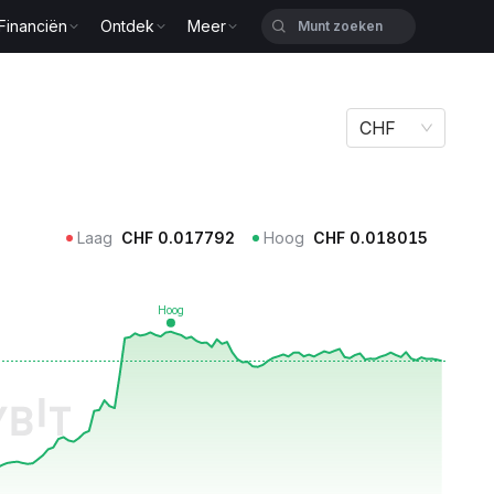
Financiën
Ontdek
Meer
CHF
Laag
CHF
0.017792
Hoog
CHF
0.018015