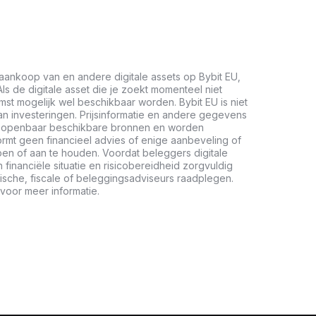
aankoop van en andere digitale assets op Bybit EU,
ls de digitale asset die je zoekt momenteel niet
mst mogelijk wel beschikbaar worden. Bybit EU is niet
n investeringen. Prijsinformatie en andere gegevens
it openbaar beschikbare bronnen en worden
vormt geen financieel advies of enige aanbeveling of
en of aan te houden. Voordat beleggers digitale
inanciële situatie en risicobereidheid zorgvuldig
ische, fiscale of beleggingsadviseurs raadplegen.
voor meer informatie.