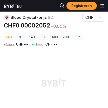
Registreren
Cryptoprijzen
Blood Crystal-prijs BC
Blood Crystal-prijs
BC
CHF
CHF0.00002052
-0.05%
24H
7D
14D
30D
60D
200D
1Y
Laag
CHF
--
Hoog
CHF
--