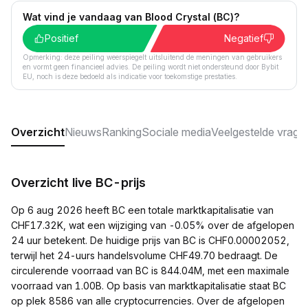
Wat vind je vandaag van Blood Crystal (BC)?
Positief
Negatief
Opmerking: deze peiling weerspiegelt uitsluitend de meningen van gebruikers
en vormt geen financieel advies. De peiling wordt niet ondersteund door Bybit
EU, noch is deze bedoeld als indicatie voor toekomstige prestaties.
Overzicht
Nieuws
Ranking
Sociale media
Veelgestelde vrage
Overzicht live BC-prijs
Op 6 aug 2026 heeft BC een totale marktkapitalisatie van
CHF17.32K, wat een wijziging van -0.05% over de afgelopen
24 uur betekent. De huidige prijs van BC is CHF0.00002052,
terwijl het 24-uurs handelsvolume CHF49.70 bedraagt. De
circulerende voorraad van BC is 844.04M, met een maximale
voorraad van 1.00B. Op basis van marktkapitalisatie staat BC
op plek 8586 van alle cryptocurrencies. Over de afgelopen