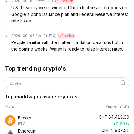
2026-08-06 12:22
(UTC)
Bearish
U.S. Treasury yields widened their decline amid reports on
Google's bond issuance plan and Federal Reserve interest
rate hikes.
2026-08-06 12:18
(UTC)
Bearish
People familiar with the matter: If inflation data runs hot in
the coming weeks, Warsh is ready to raise interest rates.
Top trending crypto's
Zoeken
Top marktkapitalisatie crypto's
Munt
Prijs en 24u%
CHF
64,418.00
Bitcoin
+0.20%
BTC
CHF
1,907.51
Ethereum