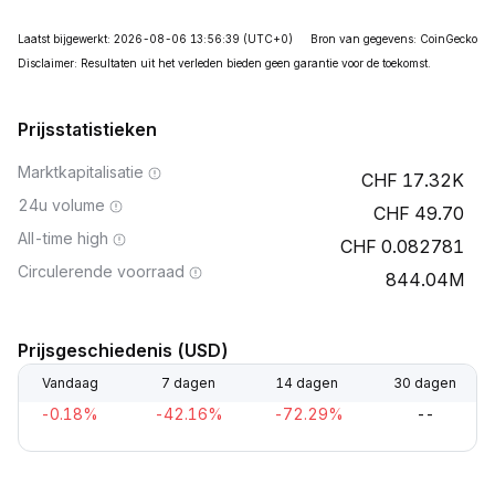
Laatst bijgewerkt: 2026-08-06 13:56:39
(UTC+0)
Bron van gegevens: CoinGecko
Disclaimer: Resultaten uit het verleden bieden geen garantie voor de toekomst.
Prijsstatistieken
Marktkapitalisatie
17.32K
24u volume
49.70
All-time high
0.082781
Circulerende voorraad
844.04M
Prijsgeschiedenis (USD)
Vandaag
7 dagen
14 dagen
30 dagen
-0.18%
-42.16%
-72.29%
--