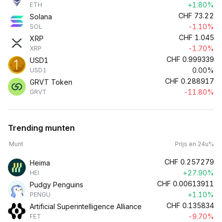
+1.80%
ETH
CHF
73.22
Solana
-1.10%
SOL
CHF
1.045
XRP
-1.70%
XRP
CHF
0.999339
USD1
0.00%
USD1
CHF
0.288917
GRVT Token
-11.80%
GRVT
Trending munten
Munt
Prijs en 24u%
CHF
0.257279
Heima
+27.90%
HEI
CHF
0.00613911
Pudgy Penguins
+1.10%
PENGU
CHF
0.135834
Artificial Superintelligence Alliance
-9.70%
FET