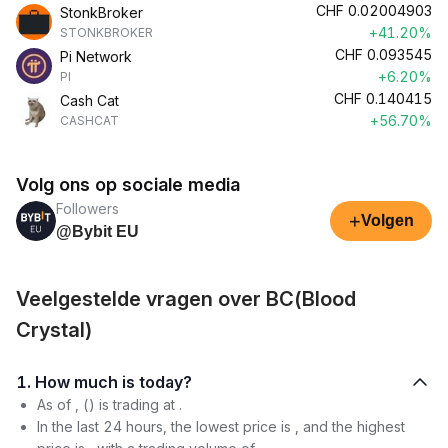
CHF
0.02004903
StonkBroker
+41.20%
STONKBROKER
CHF
0.093545
Pi Network
+6.20%
PI
CHF
0.140415
Cash Cat
+56.70%
CASHCAT
Volg ons op sociale media
Followers
+
Volgen
@Bybit EU
Veelgestelde vragen over BC(Blood
Crystal)
1. How much is today?
As of , () is trading at .
In the last 24 hours, the lowest price is , and the highest