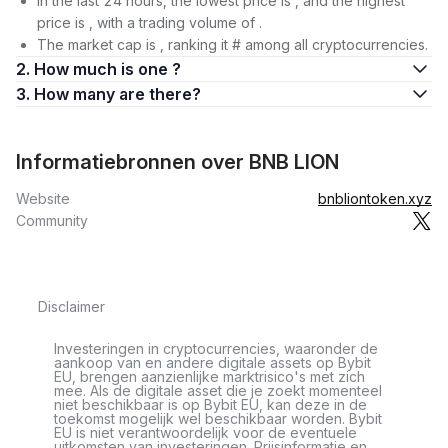
In the last 24 hours, the lowest price is , and the highest
price is , with a trading volume of .
The market cap is , ranking it # among all cryptocurrencies.
2. How much is one ?
3. How many are there?
Informatiebronnen over BNB LION
Website
bnbliontoken.xyz
Community
Disclaimer
Investeringen in cryptocurrencies, waaronder de
aankoop van en andere digitale assets op Bybit
EU, brengen aanzienlijke marktrisico's met zich
mee. Als de digitale asset die je zoekt momenteel
niet beschikbaar is op Bybit EU, kan deze in de
toekomst mogelijk wel beschikbaar worden. Bybit
EU is niet verantwoordelijk voor de eventuele
uitkomsten van investeringen. Prijsinformatie en