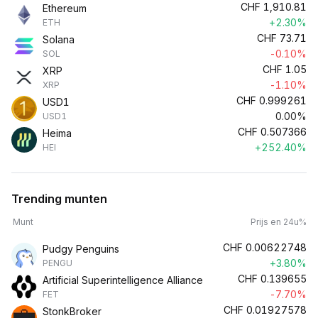
CHF
1,910.81
Ethereum
+2.30%
ETH
CHF
73.71
Solana
-0.10%
SOL
CHF
1.05
XRP
-1.10%
XRP
CHF
0.999261
USD1
0.00%
USD1
CHF
0.507366
Heima
+252.40%
HEI
Trending munten
Munt
Prijs en 24u%
CHF
0.00622748
Pudgy Penguins
+3.80%
PENGU
CHF
0.139655
Artificial Superintelligence Alliance
-7.70%
FET
CHF
0.01927578
StonkBroker