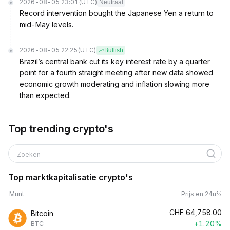
2026-08-05 23:01
(UTC)
Neutraal
Record intervention bought the Japanese Yen a return to
mid-May levels.
2026-08-05 22:25
(UTC)
Bullish
Brazil’s central bank cut its key interest rate by a quarter
point for a fourth straight meeting after new data showed
economic growth moderating and inflation slowing more
than expected.
Top trending crypto's
Zoeken
Top marktkapitalisatie crypto's
Munt
Prijs en 24u%
CHF
64,758.00
Bitcoin
+1.20%
BTC