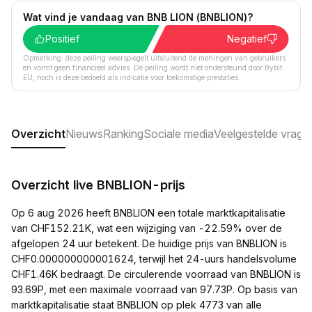
Wat vind je vandaag van BNB LION (BNBLION)?
Positief
Negatief
Opmerking: deze peiling weerspiegelt uitsluitend de meningen van gebruikers
en vormt geen financieel advies. De peiling wordt niet ondersteund door Bybit
EU, noch is deze bedoeld als indicatie voor toekomstige prestaties.
Overzicht
Nieuws
Ranking
Sociale media
Veelgestelde vrage
Overzicht live BNBLION-prijs
Op 6 aug 2026 heeft BNBLION een totale marktkapitalisatie
van CHF152.21K, wat een wijziging van -22.59% over de
afgelopen 24 uur betekent. De huidige prijs van BNBLION is
CHF0.000000000001624, terwijl het 24-uurs handelsvolume
CHF1.46K bedraagt. De circulerende voorraad van BNBLION is
93.69P, met een maximale voorraad van 97.73P. Op basis van
marktkapitalisatie staat BNBLION op plek 4773 van alle