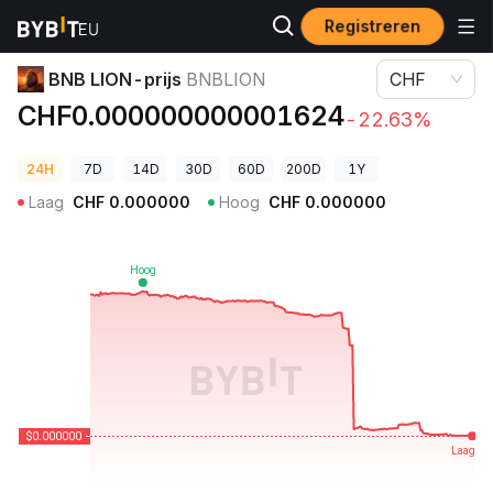
Registreren
Cryptoprijzen
BNB LION-prijs BNBLION
BNB LION-prijs
BNBLION
CHF
CHF0.000000000001624
-22.63%
24H
7D
14D
30D
60D
200D
1Y
Laag
CHF
0.000000
Hoog
CHF
0.000000