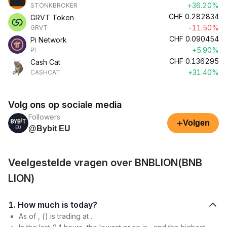
+36.20%
STONKBROKER
CHF
0.282834
GRVT Token
-11.50%
GRVT
CHF
0.090454
Pi Network
+5.90%
PI
CHF
0.136295
Cash Cat
+31.40%
CASHCAT
Volg ons op sociale media
Followers
+
Volgen
@Bybit EU
Veelgestelde vragen over BNBLION(BNB
LION)
1. How much is today?
As of , () is trading at .