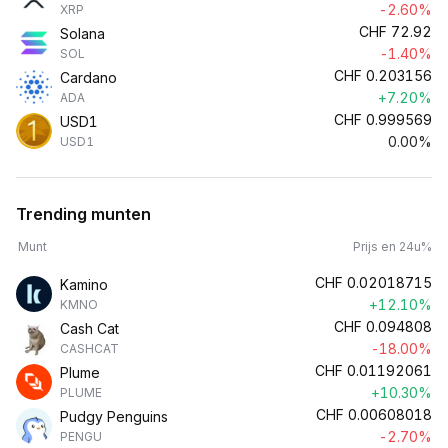
-2.60%
XRP
CHF
72.92
Solana
-1.40%
SOL
CHF
0.203156
Cardano
+7.20%
ADA
CHF
0.999569
USD1
0.00%
USD1
Trending munten
Munt
Prijs en 24u%
CHF
0.02018715
Kamino
+12.10%
KMNO
CHF
0.094808
Cash Cat
-18.00%
CASHCAT
CHF
0.01192061
Plume
+10.30%
PLUME
CHF
0.00608018
Pudgy Penguins
-2.70%
PENGU