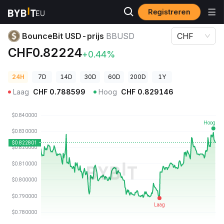
Registreren
Cryptoprijzen
BounceBit USD-prijs BBUSD
BounceBit USD-prijs
BBUSD
CHF
CHF0.82224
+0.44%
24H
7D
14D
30D
60D
200D
1Y
Laag
CHF
0.788599
Hoog
CHF
0.829146