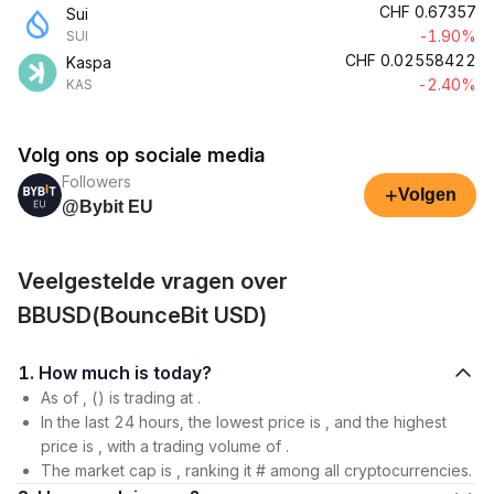
CHF
0.67357
Sui
-1.90%
SUI
CHF
0.02558422
Kaspa
-2.40%
KAS
Volg ons op sociale media
Followers
+
Volgen
@Bybit EU
Veelgestelde vragen over
BBUSD(BounceBit USD)
1. How much is today?
As of , () is trading at .
In the last 24 hours, the lowest price is , and the highest
price is , with a trading volume of .
The market cap is , ranking it # among all cryptocurrencies.