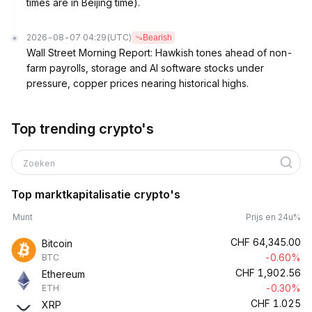
times are in Beijing time).
2026-08-07 04:29
(UTC)
Bearish
Wall Street Morning Report: Hawkish tones ahead of non-
farm payrolls, storage and AI software stocks under
pressure, copper prices nearing historical highs.
Top trending crypto's
Zoeken
Top marktkapitalisatie crypto's
Munt
Prijs en 24u%
CHF
64,345.00
Bitcoin
-0.60%
BTC
CHF
1,902.56
Ethereum
-0.30%
ETH
CHF
1.025
XRP