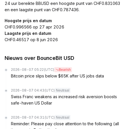
24 uur bereikte BBUSD een hoogste punt van CHF0.831063
en een laagste punt van CHF0.787436.
Hoogste prijs en datum
CHF0.996566 op 27 apr 2026
Laagste prijs en datum
CHF0.46517 op 8 jun 2026
Nieuws over BounceBit USD
2026-08-07 05:22
(UTC)
Bearish
Bitcoin price slips below $65K after US jobs data
2026-08-07 04:43
(UTC)
Neutraal
Swiss Franc weakens as increased risk aversion boosts
safe-haven US Dollar
2026-08-07 04:31
(UTC)
Neutraal
Reminder: Please pay close attention to the following (all