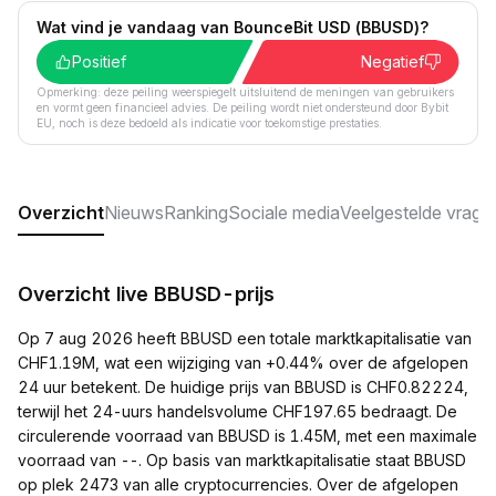
Wat vind je vandaag van BounceBit USD (BBUSD)?
Positief
Negatief
Opmerking: deze peiling weerspiegelt uitsluitend de meningen van gebruikers
en vormt geen financieel advies. De peiling wordt niet ondersteund door Bybit
EU, noch is deze bedoeld als indicatie voor toekomstige prestaties.
Overzicht
Nieuws
Ranking
Sociale media
Veelgestelde vrage
Overzicht live BBUSD-prijs
Op 7 aug 2026 heeft BBUSD een totale marktkapitalisatie van
CHF1.19M, wat een wijziging van +0.44% over de afgelopen
24 uur betekent. De huidige prijs van BBUSD is CHF0.82224,
terwijl het 24-uurs handelsvolume CHF197.65 bedraagt. De
circulerende voorraad van BBUSD is 1.45M, met een maximale
voorraad van --. Op basis van marktkapitalisatie staat BBUSD
op plek 2473 van alle cryptocurrencies. Over de afgelopen