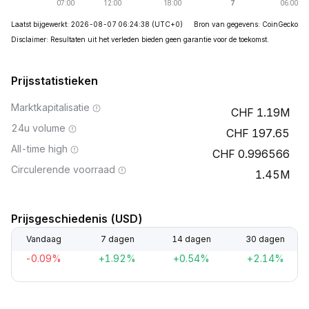
Laatst bijgewerkt: 2026-08-07 06:24:38
(UTC+0)
Bron van gegevens: CoinGecko
Disclaimer: Resultaten uit het verleden bieden geen garantie voor de toekomst.
Prijsstatistieken
Marktkapitalisatie
1.19M
24u volume
197.65
All-time high
0.996566
Circulerende voorraad
1.45M
Prijsgeschiedenis (USD)
Vandaag
7 dagen
14 dagen
30 dagen
-0.09%
+1.92%
+0.54%
+2.14%