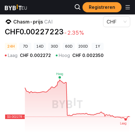
Registreren
Cryptoprijzen
Chasm-prijs CAI
Chasm-prijs
CAI
CHF
CHF0.00227223
-2.35%
24H
7D
14D
30D
60D
200D
1Y
Laag
CHF
0.002272
Hoog
CHF
0.002350