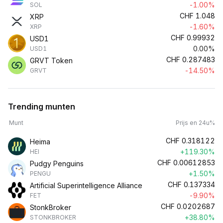
-1.00%
SOL
CHF
1.048
XRP
-1.60%
XRP
CHF
0.99932
USD1
0.00%
USD1
CHF
0.287483
GRVT Token
-14.50%
GRVT
Trending munten
Munt
Prijs en 24u%
CHF
0.318122
Heima
+119.30%
HEI
CHF
0.00612853
Pudgy Penguins
+1.50%
PENGU
CHF
0.137334
Artificial Superintelligence Alliance
-9.90%
FET
CHF
0.0202687
StonkBroker
+38.80%
STONKBROKER