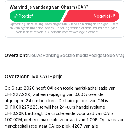
Wat vind je vandaag van Chasm (CAI)?
Positief
Negatief
Opmerking: deze peiling weerspiegelt uitsluitend de meningen van gebruikers
en vormt geen financieel advies. De peiling wordt niet ondersteund door Bybit
EU, noch is deze bedoeld als indicatie voor toekomstige prestaties.
Overzicht
Nieuws
Ranking
Sociale media
Veelgestelde vrage
Overzicht live CAI-prijs
Op 6 aug 2026 heeft CAI een totale marktkapitalisatie van
CHF227.22K, wat een wijziging van 0.00% over de
afgelopen 24 uur betekent. De huidige prijs van CAI is
CHF0.00227223, terwijl het 24-uurs handelsvolume
CHF3.20K bedraagt. De circulerende voorraad van CAI is
100.00M, met een maximale voorraad van 1.00B. Op basis van
marktkapitalisatie staat CAI op plek 4267 van alle