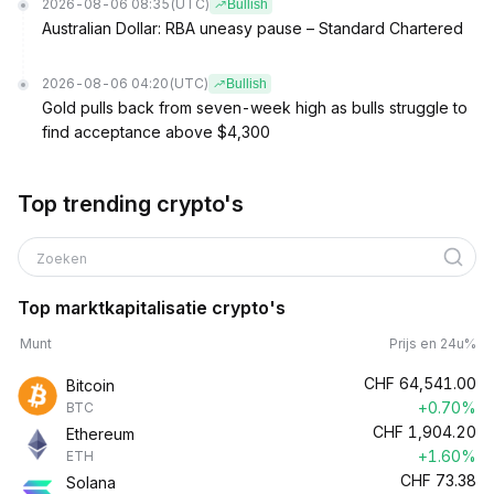
2026-08-06 08:35
(UTC)
Bullish
Australian Dollar: RBA uneasy pause – Standard Chartered
2026-08-06 04:20
(UTC)
Bullish
Gold pulls back from seven-week high as bulls struggle to
find acceptance above $4,300
Top trending crypto's
Zoeken
Top marktkapitalisatie crypto's
Munt
Prijs en 24u%
CHF
64,541.00
Bitcoin
+0.70%
BTC
CHF
1,904.20
Ethereum
+1.60%
ETH
CHF
73.38
Solana