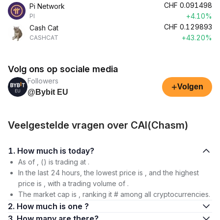
CHF
0.091498
Pi Network
+4.10%
PI
CHF
0.129893
Cash Cat
+43.20%
CASHCAT
Volg ons op sociale media
Followers
+
Volgen
@Bybit EU
Veelgestelde vragen over CAI(Chasm)
1. How much is today?
As of , () is trading at .
In the last 24 hours, the lowest price is , and the highest
price is , with a trading volume of .
The market cap is , ranking it # among all cryptocurrencies.
2. How much is one ?
3. How many are there?