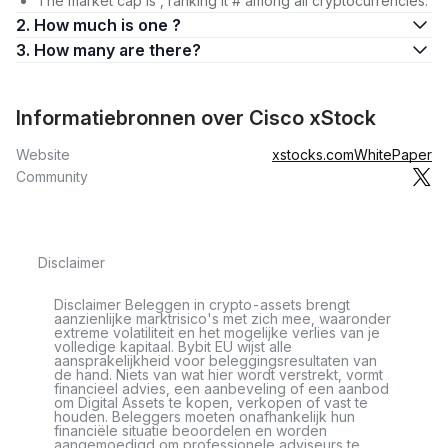
The market cap is , ranking it # among all cryptocurrencies.
2. How much is one ?
3. How many are there?
Informatiebronnen over Cisco xStock
Website
xstocks.com
WhitePaper
Community
Disclaimer
Disclaimer Beleggen in crypto-assets brengt
aanzienlijke marktrisico's met zich mee, waaronder
extreme volatiliteit en het mogelijke verlies van je
volledige kapitaal. Bybit EU wijst alle
aansprakelijkheid voor beleggingsresultaten van
de hand. Niets van wat hier wordt verstrekt, vormt
financieel advies, een aanbeveling of een aanbod
om Digital Assets te kopen, verkopen of vast te
houden. Beleggers moeten onafhankelijk hun
financiële situatie beoordelen en worden
aangemoedigd om professionele adviseurs te