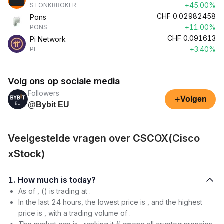
+45.00%
STONKBROKER
CHF
0.02982458
Pons
+11.00%
PONS
CHF
0.091613
Pi Network
+3.40%
PI
Volg ons op sociale media
Followers
+
Volgen
@Bybit EU
Veelgestelde vragen over CSCOX(Cisco
xStock)
1. How much is today?
As of , () is trading at .
In the last 24 hours, the lowest price is , and the highest
price is , with a trading volume of .