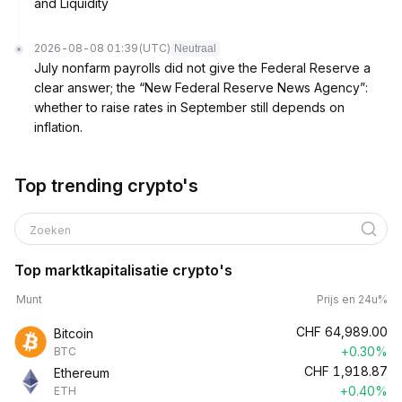
and Liquidity
2026-08-08 01:39
(UTC)
Neutraal
July nonfarm payrolls did not give the Federal Reserve a
clear answer; the “New Federal Reserve News Agency”:
whether to raise rates in September still depends on
inflation.
Top trending crypto's
Zoeken
Top marktkapitalisatie crypto's
Munt
Prijs en 24u%
CHF
64,989.00
Bitcoin
+0.30%
BTC
CHF
1,918.87
Ethereum
+0.40%
ETH