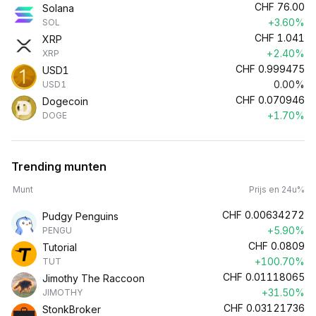
CHF
76.00
Solana
+3.60%
SOL
CHF
1.041
XRP
+2.40%
XRP
CHF
0.999475
USD1
0.00%
USD1
CHF
0.070946
Dogecoin
+1.70%
DOGE
Trending munten
Munt
Prijs en 24u%
CHF
0.00634272
Pudgy Penguins
+5.90%
PENGU
CHF
0.0809
Tutorial
+100.70%
TUT
CHF
0.01118065
Jimothy The Raccoon
+31.50%
JIMOTHY
CHF
0.03121736
StonkBroker