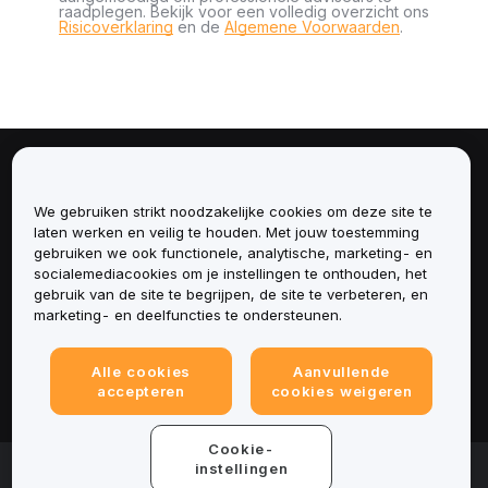
raadplegen. Bekijk voor een volledig overzicht ons
Risicoverklaring
en de
Algemene Voorwaarden
.
Over
We gebruiken strikt noodzakelijke cookies om deze site te
Diensten
laten werken en veilig te houden. Met jouw toestemming
gebruiken we ook functionele, analytische, marketing- en
socialemediacookies om je instellingen te onthouden, het
Ondersteuning
gebruik van de site te begrijpen, de site te verbeteren, en
marketing- en deelfuncties te ondersteunen.
Producten
Alle cookies
Aanvullende
Juridisch
accepteren
cookies weigeren
Cookie-
© 2025-2026 Bybit.eu. Alle rechten voorbehouden.
instellingen