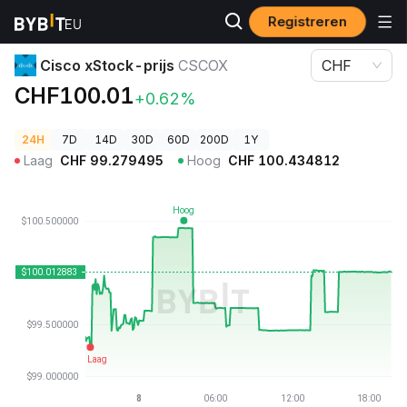
Registreren
Cryptoprijzen
Cisco xStock-prijs CSCOX
Cisco xStock-prijs
CSCOX
CHF
CHF100.01
+0.62%
24H
7D
14D
30D
60D
200D
1Y
Laag
CHF
99.279495
Hoog
CHF
100.434812