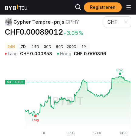
Registreren
Cryptoprijzen
Cypher Tempre-prijs CPHY
Cypher Tempre-prijs
CPHY
CHF
CHF0.00089012
+3.05%
24H
7D
14D
30D
60D
200D
1Y
Laag
CHF
0.000858
Hoog
CHF
0.000896