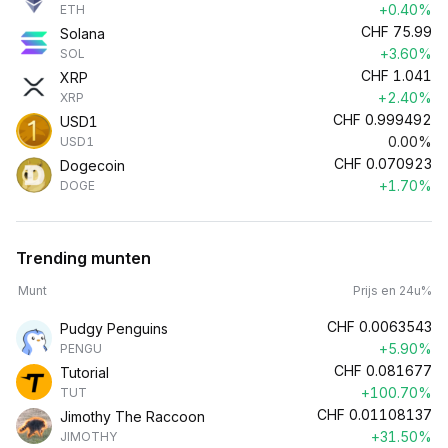
+0.40%
ETH
CHF
75.99
Solana
+3.60%
SOL
CHF
1.041
XRP
+2.40%
XRP
CHF
0.999492
USD1
0.00%
USD1
CHF
0.070923
Dogecoin
+1.70%
DOGE
Trending munten
Munt
Prijs en 24u%
CHF
0.0063543
Pudgy Penguins
+5.90%
PENGU
CHF
0.081677
Tutorial
+100.70%
TUT
CHF
0.01108137
Jimothy The Raccoon
+31.50%
JIMOTHY