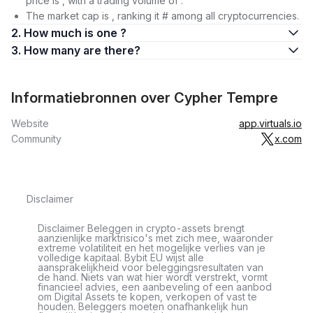
price is , with a trading volume of .
The market cap is , ranking it # among all cryptocurrencies.
2. How much is one ?
3. How many are there?
Informatiebronnen over Cypher Tempre
Website
app.virtuals.io
Community
x.com
Disclaimer
Disclaimer Beleggen in crypto-assets brengt
aanzienlijke marktrisico's met zich mee, waaronder
extreme volatiliteit en het mogelijke verlies van je
volledige kapitaal. Bybit EU wijst alle
aansprakelijkheid voor beleggingsresultaten van
de hand. Niets van wat hier wordt verstrekt, vormt
financieel advies, een aanbeveling of een aanbod
om Digital Assets te kopen, verkopen of vast te
houden. Beleggers moeten onafhankelijk hun