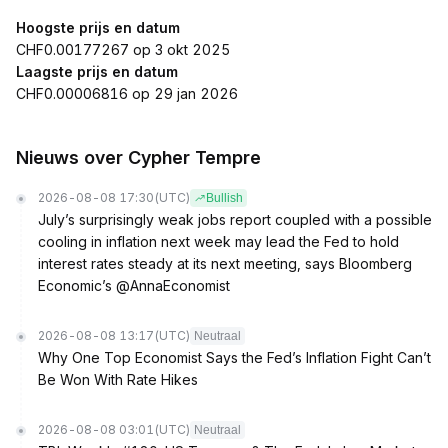
Hoogste prijs en datum
CHF0.00177267 op 3 okt 2025
Laagste prijs en datum
CHF0.00006816 op 29 jan 2026
Nieuws over Cypher Tempre
2026-08-08 17:30
(UTC)
Bullish
July’s surprisingly weak jobs report coupled with a possible
cooling in inflation next week may lead the Fed to hold
interest rates steady at its next meeting, says Bloomberg
Economic’s @AnnaEconomist
2026-08-08 13:17
(UTC)
Neutraal
Why One Top Economist Says the Fed’s Inflation Fight Can’t
Be Won With Rate Hikes
2026-08-08 03:01
(UTC)
Neutraal