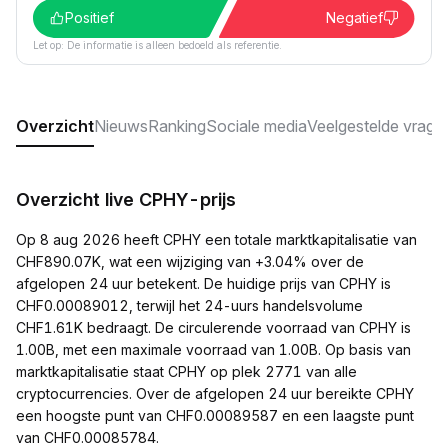
Positief
Negatief
Let op: De informatie is alleen bedoeld als referentie.
Overzicht
Nieuws
Ranking
Sociale media
Veelgestelde vrage
Overzicht live CPHY-prijs
Op 8 aug 2026 heeft CPHY een totale marktkapitalisatie van
CHF890.07K, wat een wijziging van +3.04% over de
afgelopen 24 uur betekent. De huidige prijs van CPHY is
CHF0.00089012, terwijl het 24-uurs handelsvolume
CHF1.61K bedraagt. De circulerende voorraad van CPHY is
1.00B, met een maximale voorraad van 1.00B. Op basis van
marktkapitalisatie staat CPHY op plek 2771 van alle
cryptocurrencies. Over de afgelopen 24 uur bereikte CPHY
een hoogste punt van CHF0.00089587 en een laagste punt
van CHF0.00085784.