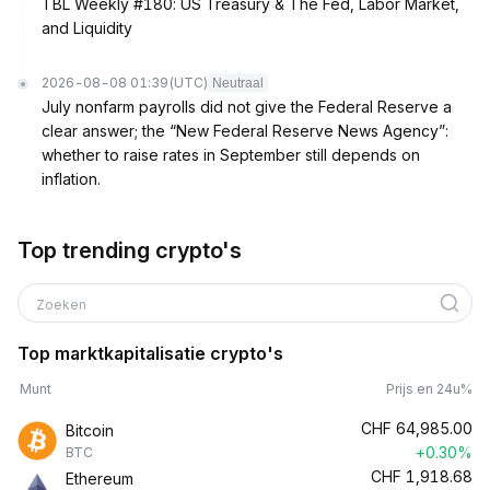
TBL Weekly #180: US Treasury & The Fed, Labor Market,
and Liquidity
2026-08-08 01:39
(UTC)
Neutraal
July nonfarm payrolls did not give the Federal Reserve a
clear answer; the “New Federal Reserve News Agency”:
whether to raise rates in September still depends on
inflation.
Top trending crypto's
Zoeken
Top marktkapitalisatie crypto's
Munt
Prijs en 24u%
CHF
64,985.00
Bitcoin
+0.30%
BTC
CHF
1,918.68
Ethereum