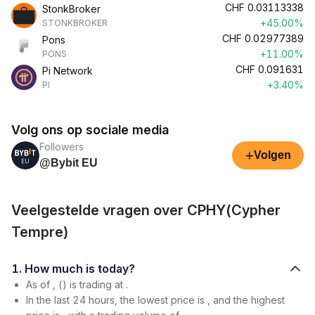
CHF
0.03113338
StonkBroker
+45.00%
STONKBROKER
CHF
0.02977389
Pons
+11.00%
PONS
CHF
0.091631
Pi Network
+3.40%
PI
Volg ons op sociale media
Followers
+
Volgen
@Bybit EU
Veelgestelde vragen over CPHY(Cypher
Tempre)
1. How much is today?
As of , () is trading at .
In the last 24 hours, the lowest price is , and the highest