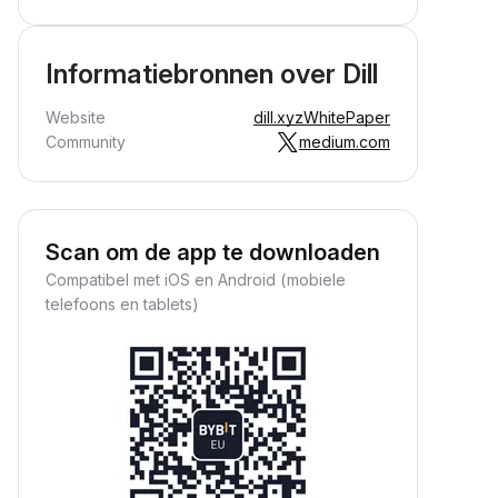
Informatiebronnen over Dill
Website
dill.xyz
WhitePaper
Community
medium.com
Scan om de app te downloaden
Compatibel met iOS en Android (mobiele
telefoons en tablets)