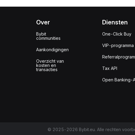
Over
Diensten
Bybit
One-Click Buy
communities
VIP-programma
Aankondigingen
Referralprogra
Overzicht van
kosten en
Tax API
transacties
Open Banking-A
© 2025-2026 Bybit.eu. Alle rechten voor