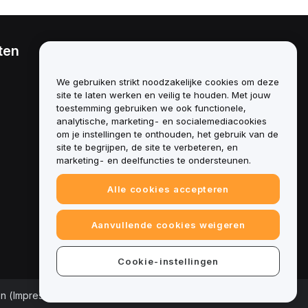
ten
Juridisch
Beleid inzake
We gebruiken strikt noodzakelijke cookies om deze
belangenverstrengeling
site te laten werken en veilig te houden. Met jouw
toestemming gebruiken we ook functionele,
Samenvatting van het beleid
analytische, marketing- en socialemediacookies
inzake bewaring en
administratie
om je instellingen te onthouden, het gebruik van de
site te begrijpen, de site te verbeteren, en
ESG-informatie
marketing- en deelfuncties te ondersteunen.
Crypto-whitepapers van
Alle cookies accepteren
assets
Aanvullende cookies weigeren
Cookie-instellingen
n (Impressum)
|
Cookievoorkeurencentrum