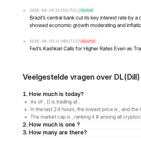
2026-08-05 22:25
(UTC)
Bullish
Brazil’s central bank cut its key interest rate by a
showed economic growth moderating and inflati
2026-08-05 21:48
(UTC)
Bearish
Fed’s Kashkari Calls for Higher Rates Even as T
Veelgestelde vragen over DL(Dill)
1. How much is today?
As of , () is trading at .
In the last 24 hours, the lowest price is , and the 
The market cap is , ranking it # among all cryptoc
2. How much is one ?
3. How many are there?