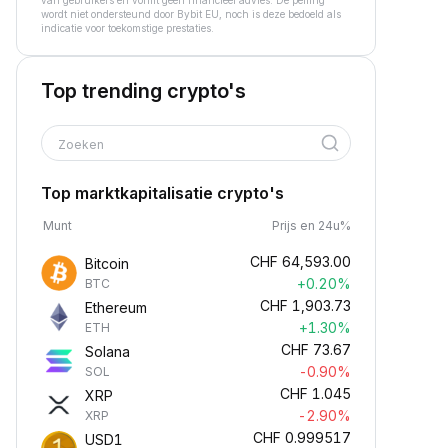
van gebruikers en vormt geen financieel advies. De peiling
wordt niet ondersteund door Bybit EU, noch is deze bedoeld als
indicatie voor toekomstige prestaties.
Top trending crypto's
Zoeken
Top marktkapitalisatie crypto's
Munt
Prijs en 24u%
CHF
64,593.00
Bitcoin
+0.20%
BTC
CHF
1,903.73
Ethereum
+1.30%
ETH
CHF
73.67
Solana
-0.90%
SOL
CHF
1.045
XRP
-2.90%
XRP
CHF
0.999517
USD1