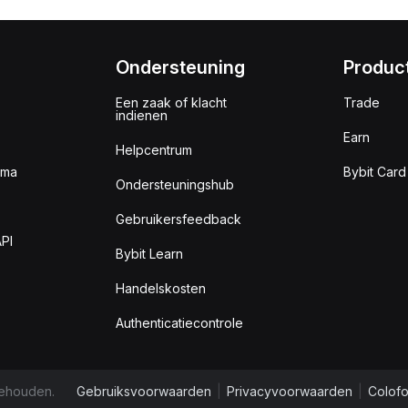
Ondersteuning
Produc
Een zaak of klacht
Trade
indienen
Earn
Helpcentrum
mma
Bybit Card
Ondersteuningshub
Gebruikersfeedback
PI
Bybit Learn
Handelskosten
Authenticatiecontrole
behouden.
Gebruiksvoorwaarden
|
Privacyvoorwaarden
|
Colofo