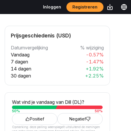
Registreren
Inloggen
Prijsgeschiedenis (USD)
Datumvergelijking
% wijziging
Vandaag
-0.57%
7 dagen
-1.47%
14 dagen
+1.92%
30 dagen
+2.25%
Wat vind je vandaag van Dill (DL)?
50
%
50
%
Positief
Negatief
Opmerking: deze peiling weerspiegelt uitsluitend de meningen