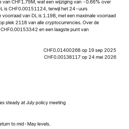
tie van CHF1.79M, wat een wijziging van -0.66% over
 DL is CHF0.00151124, terwijl het 24-uurs
 voorraad van DL is 1.19B, met een maximale voorraad
 op plek 2118 van alle cryptocurrencies. Over de
an CHF0.00153342 en een laagste punt van
CHF0.01400268 op 19 sep 2025
CHF0.00138117 op 24 mei 2026
tes steady at July policy meeting
eturn to mid-May levels.