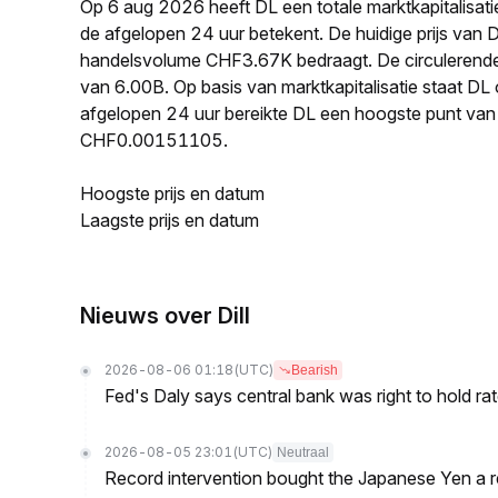
Op 6 aug 2026 heeft DL een totale marktkapitalisa
de afgelopen 24 uur betekent. De huidige prijs van
handelsvolume CHF3.67K bedraagt. De circulerende
van 6.00B. Op basis van marktkapitalisatie staat DL
afgelopen 24 uur bereikte DL een hoogste punt v
CHF0.00151105.
Hoogste prijs en datum
Laagste prijs en datum
Nieuws over Dill
2026-08-06 01:18
(UTC)
Bearish
Fed's Daly says central bank was right to hold ra
2026-08-05 23:01
(UTC)
Neutraal
Record intervention bought the Japanese Yen a r