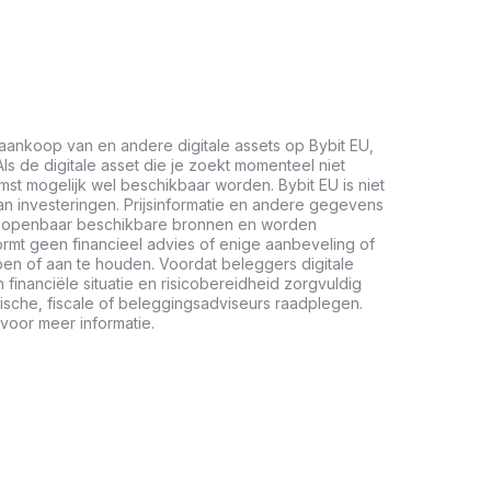
aankoop van en andere digitale assets op Bybit EU,
ls de digitale asset die je zoekt momenteel niet
mst mogelijk wel beschikbaar worden. Bybit EU is niet
n investeringen. Prijsinformatie en andere gegevens
it openbaar beschikbare bronnen en worden
vormt geen financieel advies of enige aanbeveling of
en of aan te houden. Voordat beleggers digitale
inanciële situatie en risicobereidheid zorgvuldig
ische, fiscale of beleggingsadviseurs raadplegen.
voor meer informatie.