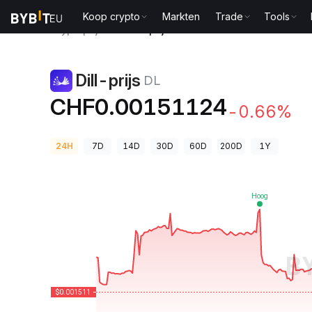
Koop crypto
Markten
Trade
Tools
Cryptoprijzen
Dill-prijs DL
Dill-prijs
DL
CHF0.00151124
-0.66%
24H
7D
14D
30D
60D
200D
1Y