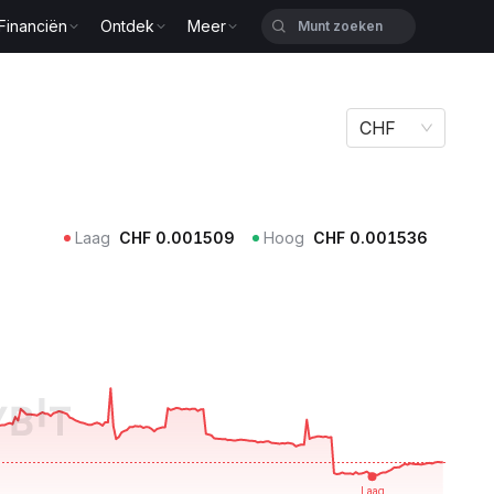
Financiën
Ontdek
Meer
CHF
Laag
CHF
0.001509
Hoog
CHF
0.001536