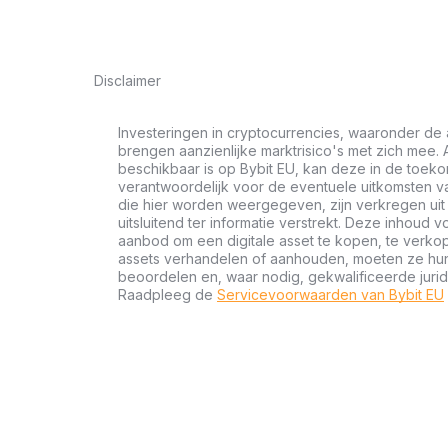
Disclaimer
Investeringen in cryptocurrencies, waaronder de 
brengen aanzienlijke marktrisico's met zich mee. A
beschikbaar is op Bybit EU, kan deze in de toeko
verantwoordelijk voor de eventuele uitkomsten va
die hier worden weergegeven, zijn verkregen u
uitsluitend ter informatie verstrekt. Deze inhoud 
aanbod om een digitale asset te kopen, te verkop
assets verhandelen of aanhouden, moeten ze hun f
beoordelen en, waar nodig, gekwalificeerde jurid
Raadpleeg de
Servicevoorwaarden van Bybit EU