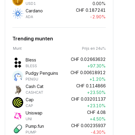
0.00%
USD1
CHF
0.187241
Cardano
-2.90%
ADA
Trending munten
Munt
Prijs en 24u%
CHF
0.02663632
Bless
+97.30%
BLESS
CHF
0.00618912
Pudgy Penguins
+1.20%
PENGU
CHF
0.114866
Cash Cat
+23.50%
CASHCAT
CHF
0.03201137
Cap
+23.10%
CAP
CHF
4.08
Uniswap
+4.50%
UNI
CHF
0.00235937
Pump.fun
-4.30%
PUMP