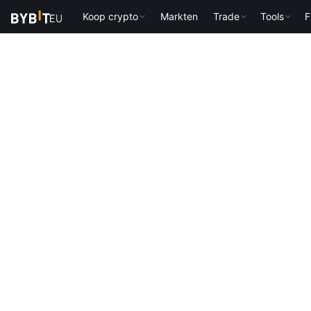
Koop crypto
Markten
Trade
Tools
F