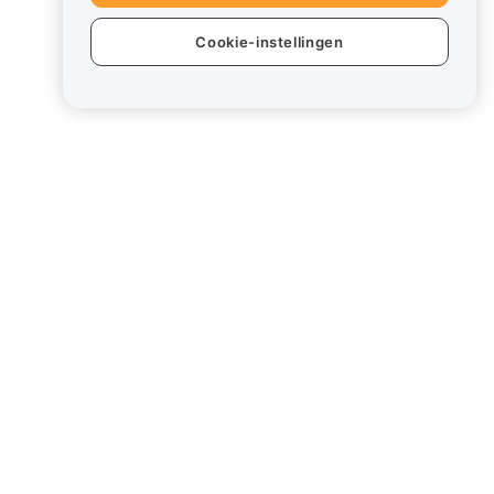
Cookie-instellingen
ten
Juridisch
Beleid inzake
belangenverstrengeling
Samenvatting van het beleid
inzake bewaring en
administratie
ESG-informatie
Crypto-whitepapers van
assets