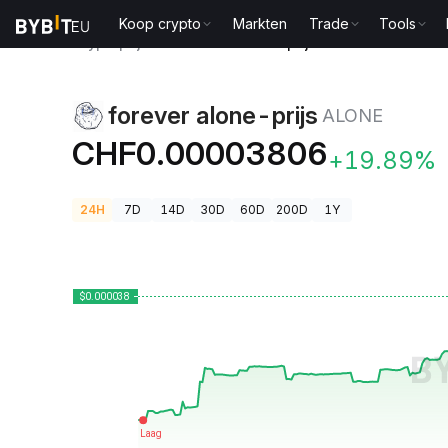
Koop crypto
Markten
Trade
Tools
Cryptoprijzen
forever alone-prijs ALONE
forever alone-prijs
ALONE
CHF0.00003806
+19.89%
24H
7D
14D
30D
60D
200D
1Y