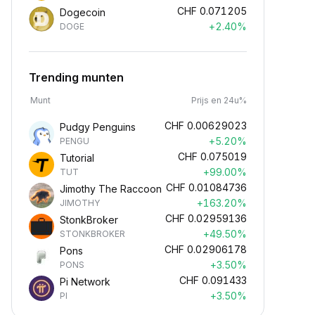
CHF
0.071205
Dogecoin
+2.40%
DOGE
Trending munten
Munt
Prijs en 24u%
CHF
0.00629023
Pudgy Penguins
+5.20%
PENGU
CHF
0.075019
Tutorial
+99.00%
TUT
CHF
0.01084736
Jimothy The Raccoon
+163.20%
JIMOTHY
CHF
0.02959136
StonkBroker
+49.50%
STONKBROKER
CHF
0.02906178
Pons
+3.50%
PONS
CHF
0.091433
Pi Network
+3.50%
PI