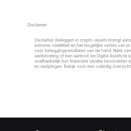
Disclaimer
Disclaimer Beleggen in crypto-assets brengt aanz
extreme volatiliteit en het mogelijke verlies van je
voor beleggingsresultaten van de hand. Niets van 
aanbeveling of een aanbod om Digital Assets te 
onafhankelijk hun financiële situatie beoordele
te raadplegen. Bekijk voor een volledig overzich