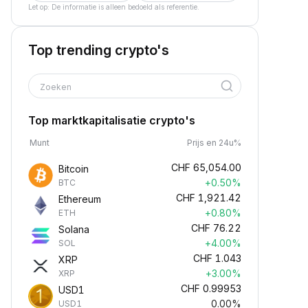
Let op: De informatie is alleen bedoeld als referentie.
Top trending crypto's
Zoeken
Top marktkapitalisatie crypto's
Munt
Prijs en 24u%
CHF
65,054.00
Bitcoin
+0.50%
BTC
CHF
1,921.42
Ethereum
+0.80%
ETH
CHF
76.22
Solana
+4.00%
SOL
CHF
1.043
XRP
+3.00%
XRP
CHF
0.99953
USD1
0.00%
USD1