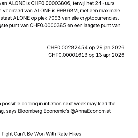
js van ALONE is CHF0.00003806, terwijl het 24-uurs
e voorraad van ALONE is 999.68M, met een maximale
e staat ALONE op plek 7093 van alle cryptocurrencies.
gste punt van CHF0.0000385 en een laagste punt van
CHF0.00282454 op 29 jan 2026
CHF0.00001613 op 13 apr 2026
a possible cooling in inflation next week may lead the
eeting, says Bloomberg Economic’s @AnnaEconomist
 Fight Can’t Be Won With Rate Hikes