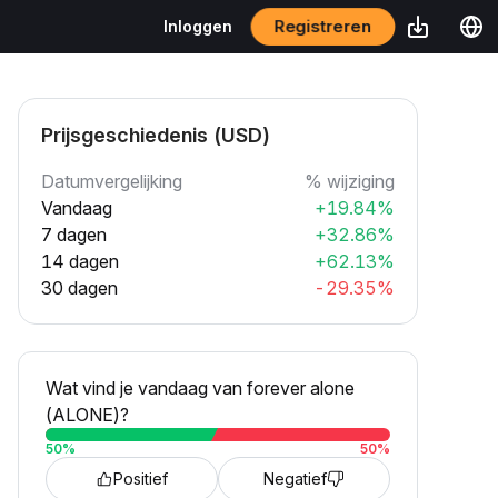
Registreren
Inloggen
Prijsgeschiedenis (USD)
Datumvergelijking
% wijziging
Vandaag
+19.84%
7 dagen
+32.86%
14 dagen
+62.13%
30 dagen
-29.35%
Wat vind je vandaag van forever alone
(ALONE)?
50
%
50
%
Positief
Negatief