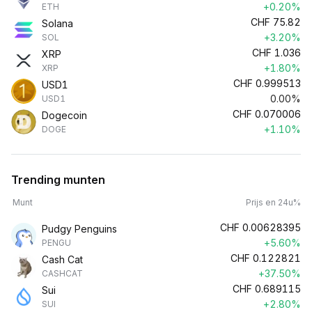
+0.20%
ETH
CHF
75.82
Solana
+3.20%
SOL
CHF
1.036
XRP
+1.80%
XRP
CHF
0.999513
USD1
0.00%
USD1
CHF
0.070006
Dogecoin
+1.10%
DOGE
Trending munten
Munt
Prijs en 24u%
CHF
0.00628395
Pudgy Penguins
+5.60%
PENGU
CHF
0.122821
Cash Cat
+37.50%
CASHCAT
CHF
0.689115
Sui
+2.80%
SUI