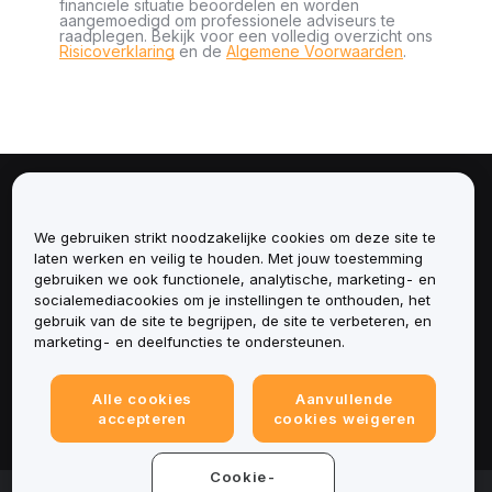
financiële situatie beoordelen en worden
aangemoedigd om professionele adviseurs te
raadplegen. Bekijk voor een volledig overzicht ons
Risicoverklaring
en de
Algemene Voorwaarden
.
Over
We gebruiken strikt noodzakelijke cookies om deze site te
Diensten
laten werken en veilig te houden. Met jouw toestemming
gebruiken we ook functionele, analytische, marketing- en
socialemediacookies om je instellingen te onthouden, het
Ondersteuning
gebruik van de site te begrijpen, de site te verbeteren, en
marketing- en deelfuncties te ondersteunen.
Producten
Alle cookies
Aanvullende
Juridisch
accepteren
cookies weigeren
Cookie-