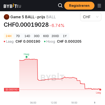
Registreren
Cryptoprijzen
Game 5 BALL-prijs BALL
Game 5 BALL-prijs
BALL
CHF
CHF0.00019028
-6.74%
24H
7D
14D
30D
60D
200D
1Y
Laag
CHF
0.000190
Hoog
CHF
0.000205