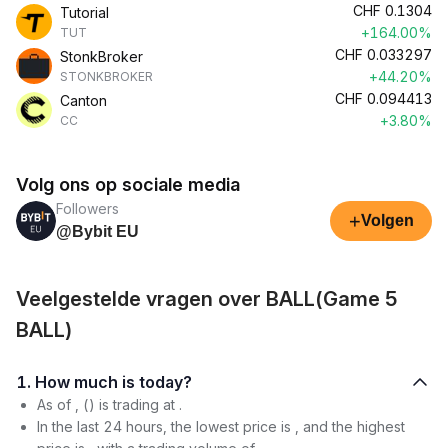
CHF
0.1304
Tutorial
+164.00%
TUT
CHF
0.033297
StonkBroker
+44.20%
STONKBROKER
CHF
0.094413
Canton
+3.80%
CC
Volg ons op sociale media
Followers
+
Volgen
@Bybit EU
Veelgestelde vragen over BALL(Game 5
BALL)
1. How much is today?
As of , () is trading at .
In the last 24 hours, the lowest price is , and the highest