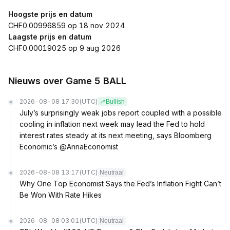
Hoogste prijs en datum
CHF0.00996859 op 18 nov 2024
Laagste prijs en datum
CHF0.00019025 op 9 aug 2026
Nieuws over Game 5 BALL
2026-08-08 17:30
(UTC)
Bullish
July’s surprisingly weak jobs report coupled with a possible
cooling in inflation next week may lead the Fed to hold
interest rates steady at its next meeting, says Bloomberg
Economic’s @AnnaEconomist
2026-08-08 13:17
(UTC)
Neutraal
Why One Top Economist Says the Fed’s Inflation Fight Can’t
Be Won With Rate Hikes
2026-08-08 03:01
(UTC)
Neutraal