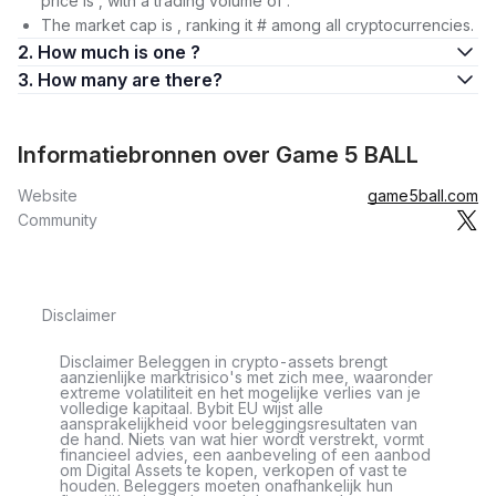
price is , with a trading volume of .
The market cap is , ranking it # among all cryptocurrencies.
2. How much is one ?
3. How many are there?
Informatiebronnen over Game 5 BALL
Website
game5ball.com
Community
Disclaimer
Disclaimer Beleggen in crypto-assets brengt
aanzienlijke marktrisico's met zich mee, waaronder
extreme volatiliteit en het mogelijke verlies van je
volledige kapitaal. Bybit EU wijst alle
aansprakelijkheid voor beleggingsresultaten van
de hand. Niets van wat hier wordt verstrekt, vormt
financieel advies, een aanbeveling of een aanbod
om Digital Assets te kopen, verkopen of vast te
houden. Beleggers moeten onafhankelijk hun