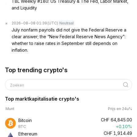
TBL Weekly #180: US Treasury & The Fed, Labor Market,
and Liquidity
2026-08-08 01:39
(UTC)
Neutraal
July nonfarm payrolls did not give the Federal Reserve a
clear answer; the “New Federal Reserve News Agency”:
whether to raise rates in September still depends on
inflation.
Top trending crypto's
Zoeken
Top marktkapitalisatie crypto's
Munt
Prijs en 24u%
CHF
64,845.00
Bitcoin
+0.10%
BTC
CHF
1,914.49
Ethereum