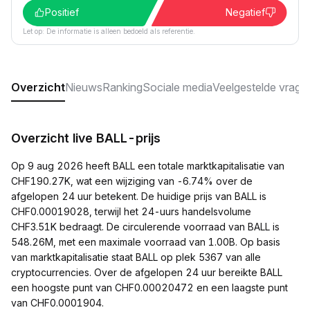
Positief
Negatief
Let op: De informatie is alleen bedoeld als referentie.
Overzicht
Nieuws
Ranking
Sociale media
Veelgestelde vrage
Overzicht live BALL-prijs
Op 9 aug 2026 heeft BALL een totale marktkapitalisatie van
CHF190.27K, wat een wijziging van -6.74% over de
afgelopen 24 uur betekent. De huidige prijs van BALL is
CHF0.00019028, terwijl het 24-uurs handelsvolume
CHF3.51K bedraagt. De circulerende voorraad van BALL is
548.26M, met een maximale voorraad van 1.00B. Op basis
van marktkapitalisatie staat BALL op plek 5367 van alle
cryptocurrencies. Over de afgelopen 24 uur bereikte BALL
een hoogste punt van CHF0.00020472 en een laagste punt
van CHF0.0001904.