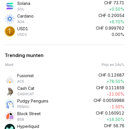
CHF
73.71
Solana
+0.50%
SOL
CHF
0.20054
Cardano
+6.70%
ADA
CHF
0.999762
USD1
0.00%
USD1
Trending munten
Munt
Prijs en 24u%
CHF
0.12687
Fusionist
+78.50%
ACE
CHF
0.111859
Cash Cat
-21.00%
CASHCAT
CHF
0.0059986
Pudgy Penguins
-1.50%
PENGU
CHF
0.160912
Block Street
+16.50%
BSB
CHF
56.76
Hyperliquid