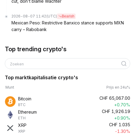
cut, don't blame Wachter
2026-08-07 11:42
(UTC)
Bearish
Mexican Peso: Restrictive Banxico stance supports MXN
carry – Rabobank
Top trending crypto's
Zoeken
Top marktkapitalisatie crypto's
Munt
Prijs en 24u%
CHF
65,067.00
Bitcoin
+0.70%
BTC
CHF
1,926.19
Ethereum
+0.90%
ETH
CHF
1.035
XRP
-1.30%
XRP