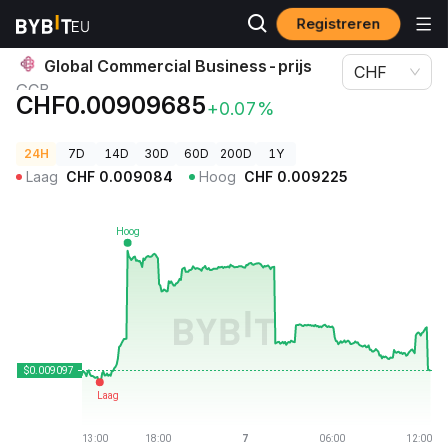
Registreren
Cryptoprijzen
Global Commercial Business-prijs GCB
Global Commercial Business-prijs
CHF
GCB
CHF0.00909685
+0.07%
24H
7D
14D
30D
60D
200D
1Y
Laag
CHF
0.009084
Hoog
CHF
0.009225