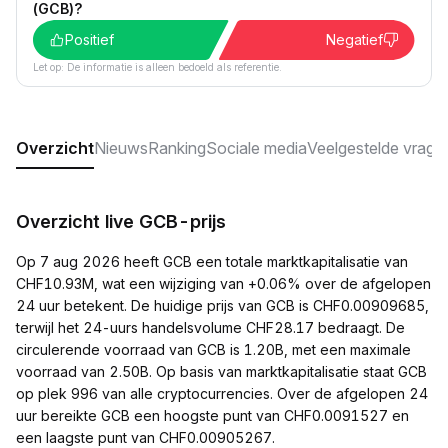
(GCB)?
Positief
Negatief
Let op: De informatie is alleen bedoeld als referentie.
Overzicht
Nieuws
Ranking
Sociale media
Veelgestelde vrage
Overzicht live GCB-prijs
Op 7 aug 2026 heeft GCB een totale marktkapitalisatie van
CHF10.93M, wat een wijziging van +0.06% over de afgelopen
24 uur betekent. De huidige prijs van GCB is CHF0.00909685,
terwijl het 24-uurs handelsvolume CHF28.17 bedraagt. De
circulerende voorraad van GCB is 1.20B, met een maximale
voorraad van 2.50B. Op basis van marktkapitalisatie staat GCB
op plek 996 van alle cryptocurrencies. Over de afgelopen 24
uur bereikte GCB een hoogste punt van CHF0.0091527 en
een laagste punt van CHF0.00905267.