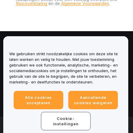
Risicoverklaring
en de
Algemene Voorwaarden
.
Over
We gebruiken strikt noodzakelijke cookies om deze site te
Diensten
laten werken en veilig te houden. Met jouw toestemming
gebruiken we ook functionele, analytische, marketing- en
socialemediacookies om je instellingen te onthouden, het
Ondersteuning
gebruik van de site te begrijpen, de site te verbeteren, en
marketing- en deelfuncties te ondersteunen.
Producten
Alle cookies
Aanvullende
Juridisch
accepteren
cookies weigeren
Cookie-
© 2025-2026 Bybit.eu. Alle rechten voorbehouden.
instellingen
Gebruiksvoorwaarden
|
Privacyvoorwaarden
|
Colofon