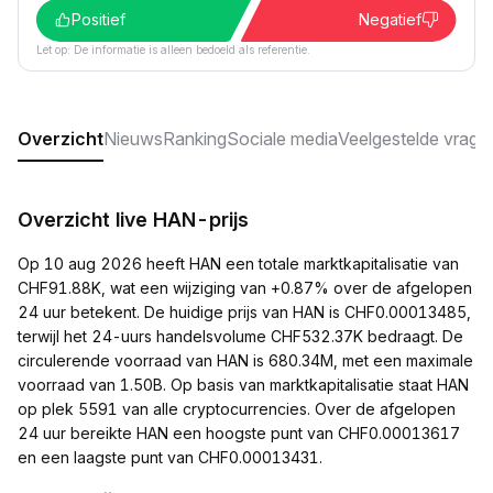
Positief
Negatief
Let op: De informatie is alleen bedoeld als referentie.
Overzicht
Nieuws
Ranking
Sociale media
Veelgestelde vrage
Overzicht live HAN-prijs
Op 10 aug 2026 heeft HAN een totale marktkapitalisatie van
CHF91.88K, wat een wijziging van +0.87% over de afgelopen
24 uur betekent. De huidige prijs van HAN is CHF0.00013485,
terwijl het 24-uurs handelsvolume CHF532.37K bedraagt. De
circulerende voorraad van HAN is 680.34M, met een maximale
voorraad van 1.50B. Op basis van marktkapitalisatie staat HAN
op plek 5591 van alle cryptocurrencies. Over de afgelopen
24 uur bereikte HAN een hoogste punt van CHF0.00013617
en een laagste punt van CHF0.00013431.