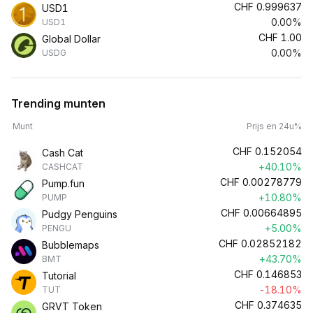
CHF
0.999637
USD1
0.00%
USD1
CHF
1.00
Global Dollar
0.00%
USDG
Trending munten
Munt
Prijs en 24u%
CHF
0.152054
Cash Cat
+40.10%
CASHCAT
CHF
0.00278779
Pump.fun
+10.80%
PUMP
CHF
0.00664895
Pudgy Penguins
+5.00%
PENGU
CHF
0.02852182
Bubblemaps
+43.70%
BMT
CHF
0.146853
Tutorial
-18.10%
TUT
CHF
0.374635
GRVT Token