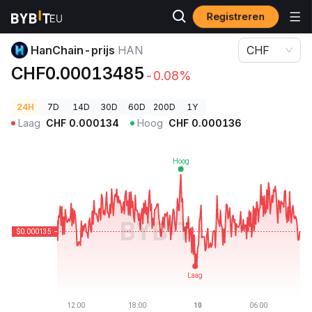
Registreren
Cryptoprijzen
HanChain-prijs HAN
HanChain-prijs
HAN
CHF
CHF0.00013485
-0.08%
24H
7D
14D
30D
60D
200D
1Y
Laag
CHF
0.000134
Hoog
CHF
0.000136