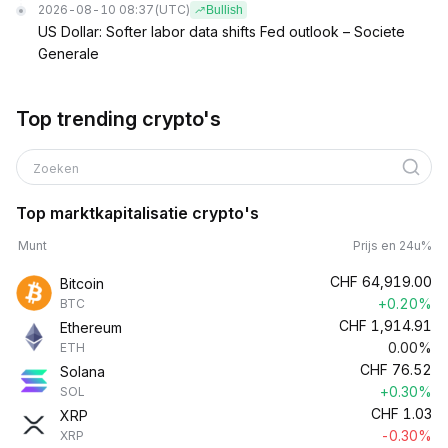
2026-08-10 08:37
(UTC)
Bullish
US Dollar: Softer labor data shifts Fed outlook – Societe
Generale
Top trending crypto's
Zoeken
Top marktkapitalisatie crypto's
Munt
Prijs en 24u%
CHF
64,919.00
Bitcoin
+0.20%
BTC
CHF
1,914.91
Ethereum
0.00%
ETH
CHF
76.52
Solana
+0.30%
SOL
CHF
1.03
XRP
-0.30%
XRP