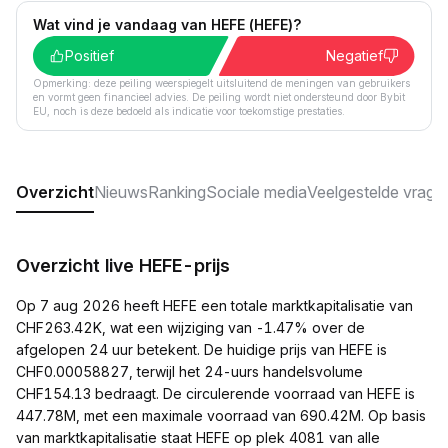
Wat vind je vandaag van HEFE (HEFE)?
Positief
Negatief
Opmerking: deze peiling weerspiegelt uitsluitend de meningen van gebruikers
en vormt geen financieel advies. De peiling wordt niet ondersteund door Bybit
EU, noch is deze bedoeld als indicatie voor toekomstige prestaties.
Overzicht
Nieuws
Ranking
Sociale media
Veelgestelde vrage
Overzicht live HEFE-prijs
Op 7 aug 2026 heeft HEFE een totale marktkapitalisatie van
CHF263.42K, wat een wijziging van -1.47% over de
afgelopen 24 uur betekent. De huidige prijs van HEFE is
CHF0.00058827, terwijl het 24-uurs handelsvolume
CHF154.13 bedraagt. De circulerende voorraad van HEFE is
447.78M, met een maximale voorraad van 690.42M. Op basis
van marktkapitalisatie staat HEFE op plek 4081 van alle