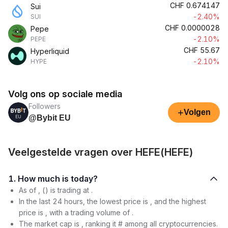
CHF
0.674147
Sui
-2.40%
SUI
CHF
0.0000028
Pepe
-2.10%
PEPE
CHF
55.67
Hyperliquid
-2.10%
HYPE
Volg ons op sociale media
Followers
+
Volgen
@Bybit EU
Veelgestelde vragen over HEFE(HEFE)
1. How much is today?
As of , () is trading at .
In the last 24 hours, the lowest price is , and the highest
price is , with a trading volume of .
The market cap is , ranking it # among all cryptocurrencies.