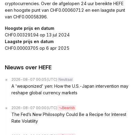
cryptocurrencies. Over de afgelopen 24 uur bereikte HEFE
een hoogste punt van CHF0.00060712 en een laagste punt
van CHF0.00058396.
Hoogste prijs en datum
CHF0.00329194 op 13 jul 2024
Laagste prijs en datum
CHF0.00003705 op 6 apr 2025
Nieuws over HEFE
2026-08-07 00:05
(UTC)
Neutraal
A 'weaponized' yen: How the U.S.-Japan intervention may
reshape global currency markets
2026-08-07 00:00
(UTC)
Bearish
The Fed’s New Philosophy Could Be a Recipe for Interest
Rate Volatility