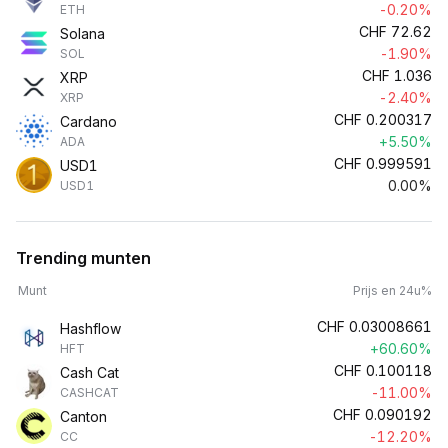
-0.20%
ETH
CHF
72.62
Solana
-1.90%
SOL
CHF
1.036
XRP
-2.40%
XRP
CHF
0.200317
Cardano
+5.50%
ADA
CHF
0.999591
USD1
0.00%
USD1
Trending munten
Munt
Prijs en 24u%
CHF
0.03008661
Hashflow
+60.60%
HFT
CHF
0.100118
Cash Cat
-11.00%
CASHCAT
CHF
0.090192
Canton
-12.20%
CC