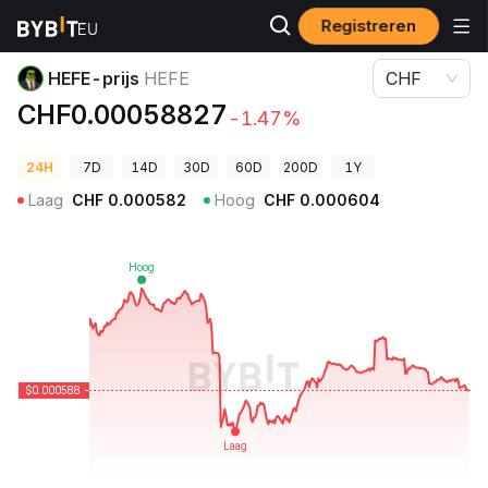
Registreren
Cryptoprijzen
HEFE-prijs HEFE
HEFE-prijs
HEFE
CHF
CHF0.00058827
-1.47%
24H
7D
14D
30D
60D
200D
1Y
Laag
CHF
0.000582
Hoog
CHF
0.000604