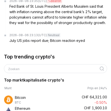
2026-08-06 23:35
(UTC)
Bearish
Fed Bank of St. Louis President Alberto Musalem said that
with inflation running above the central bank’s 2% target,
policymakers cannot afford to tolerate higher inflation while
they wait for the possibility of stronger productivity growth.
2026-08-06 23:13
(UTC)
Neutraal
July US jobs report due; Bitcoin reaction eyed
Top trending crypto's
Zoeken
Top marktkapitalisatie crypto's
Munt
Prijs en 24u%
CHF
64,321.00
Bitcoin
-0.50%
BTC
CHF
1,900.10
Ethereum