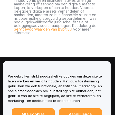
inhoud vormt geen financieel advies of enige
aanbeveling of aanbod om een digitale asset te
kopen, te verkopen of aan te houden. Voordat
beleggers digitale assets verhandelen of
aanhouden, moeten ze hun financiële situatie en
risicobereidheid zorgvuldig beoordelen en, waar
nodig, gekwalificeerde juridische, fiscale of
beleggingsadviseurs raadplegen. Raadpleeg de
Servicevoorwaarden van Bybit EU
voor meer
informatie.
Over
We gebruiken strikt noodzakelijke cookies om deze site te
Diensten
laten werken en veilig te houden. Met jouw toestemming
gebruiken we ook functionele, analytische, marketing- en
socialemediacookies om je instellingen te onthouden, het
Ondersteuning
gebruik van de site te begrijpen, de site te verbeteren, en
marketing- en deelfuncties te ondersteunen.
Producten
Alle cookies
Aanvullende