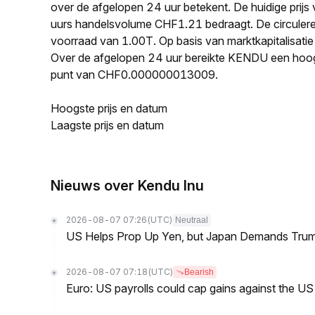
over de afgelopen 24 uur betekent. De huidige pr
uurs handelsvolume CHF1.21 bedraagt. De circule
voorraad van 1.00T. Op basis van marktkapitalisati
Over de afgelopen 24 uur bereikte KENDU een ho
punt van CHF0.000000013009.
Hoogste prijs en datum
Laagste prijs en datum
Nieuws over Kendu Inu
2026-08-07 07:26
(UTC)
Neutraal
US Helps Prop Up Yen, but Japan Demands Tr
2026-08-07 07:18
(UTC)
Bearish
Euro: US payrolls could cap gains against the 