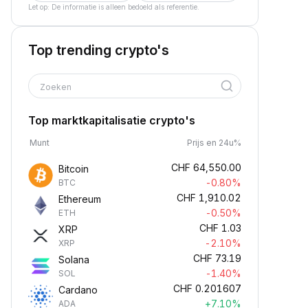
Let op: De informatie is alleen bedoeld als referentie.
Top trending crypto's
Zoeken
Top marktkapitalisatie crypto's
Munt
Prijs en 24u%
CHF
64,550.00
Bitcoin
-0.80%
BTC
CHF
1,910.02
Ethereum
-0.50%
ETH
CHF
1.03
XRP
-2.10%
XRP
CHF
73.19
Solana
-1.40%
SOL
CHF
0.201607
Cardano
+7.10%
ADA