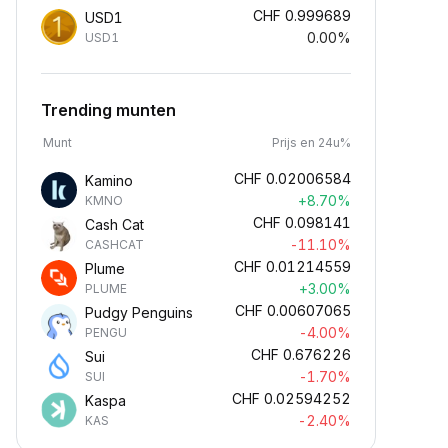
CHF
0.999689
USD1
0.00%
USD1
Trending munten
Munt
Prijs en 24u%
CHF
0.02006584
Kamino
+8.70%
KMNO
CHF
0.098141
Cash Cat
-11.10%
CASHCAT
CHF
0.01214559
Plume
+3.00%
PLUME
CHF
0.00607065
Pudgy Penguins
-4.00%
PENGU
CHF
0.676226
Sui
-1.70%
SUI
CHF
0.02594252
Kaspa
-2.40%
KAS