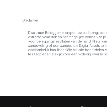
Disclaimer
Disclaimer Beleggen in crypto-assets brengt aanz
extreme volatiliteit en het mogelijke verlies van je
voor beleggingsresultaten van de hand. Niets van 
aanbeveling of een aanbod om Digital Assets te 
onafhankelijk hun financiële situatie beoordele
te raadplegen. Bekijk voor een volledig overzich