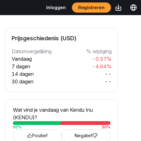
Registreren
Inloggen
Prijsgeschiedenis (USD)
Datumvergelijking
% wijziging
Vandaag
-0.57%
7 dagen
-4.64%
14 dagen
--
30 dagen
--
Wat vind je vandaag van Kendu Inu
(KENDU)?
50
%
50
%
Positief
Negatief