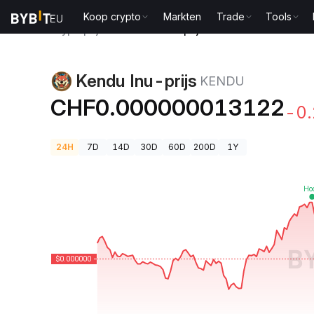
Koop crypto
Markten
Trade
Tools
Cryptoprijzen
Kendu Inu-prijs KENDU
Kendu Inu-prijs
KENDU
CHF0.000000013122
-0
24H
7D
14D
30D
60D
200D
1Y