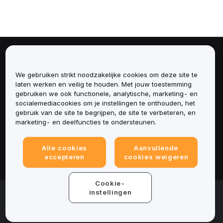
Over
We gebruiken strikt noodzakelijke cookies om deze site te
Diensten
laten werken en veilig te houden. Met jouw toestemming
gebruiken we ook functionele, analytische, marketing- en
socialemediacookies om je instellingen te onthouden, het
Ondersteuning
gebruik van de site te begrijpen, de site te verbeteren, en
marketing- en deelfuncties te ondersteunen.
Producten
Alle cookies
Aanvullende
Juridisch
accepteren
cookies weigeren
Cookie-
© 2025-2026 Bybit.eu. All rights reserved.
instellingen
Gebruiksvoorwaarden
|
Privacyvoorwaarden
|
Colofon
(Impressum)
|
Cookievoorkeurencentrum