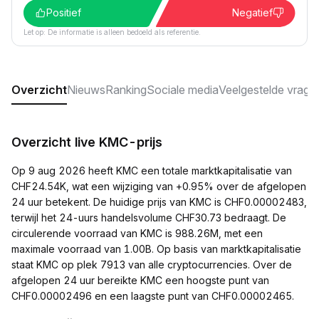
Positief
Negatief
Let op: De informatie is alleen bedoeld als referentie.
Overzicht
Nieuws
Ranking
Sociale media
Veelgestelde vrage
Overzicht live KMC-prijs
Op 9 aug 2026 heeft KMC een totale marktkapitalisatie van
CHF24.54K, wat een wijziging van +0.95% over de afgelopen
24 uur betekent. De huidige prijs van KMC is CHF0.00002483,
terwijl het 24-uurs handelsvolume CHF30.73 bedraagt. De
circulerende voorraad van KMC is 988.26M, met een
maximale voorraad van 1.00B. Op basis van marktkapitalisatie
staat KMC op plek 7913 van alle cryptocurrencies. Over de
afgelopen 24 uur bereikte KMC een hoogste punt van
CHF0.00002496 en een laagste punt van CHF0.00002465.