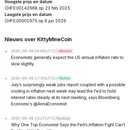
Hoogste prijs en datum
CHF0.00142668 op 23 feb 2025
Laagste prijs en datum
CHF0.00001975 op 6 jun 2026
Nieuws over KittyMineCoin
2026-08-09 04:48
(UTC)
Bearish
Economists generally expect the US annual inflation rate to
slow slightly.
2026-08-08 17:30
(UTC)
Bullish
July’s surprisingly weak jobs report coupled with a possible
cooling in inflation next week may lead the Fed to hold
interest rates steady at its next meeting, says Bloomberg
Economic’s @AnnaEconomist
2026-08-08 13:17
(UTC)
Neutraal
Why One Top Economist Says the Fed’s Inflation Fight Can’t