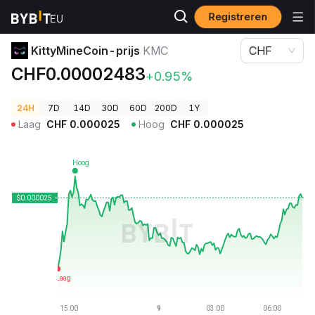
Registreren
Cryptoprijzen
KittyMineCoin-prijs KMC
KittyMineCoin-prijs
KMC
CHF
CHF0.00002483
+0.95%
24H
7D
14D
30D
60D
200D
1Y
Laag
CHF
0.000025
Hoog
CHF
0.000025