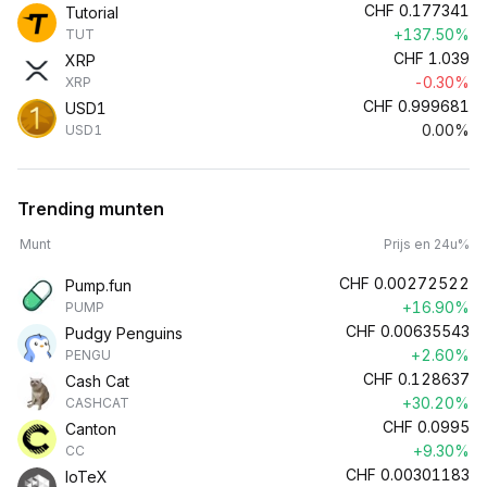
CHF
0.177341
Tutorial
+137.50%
TUT
CHF
1.039
XRP
-0.30%
XRP
CHF
0.999681
USD1
0.00%
USD1
Trending munten
Munt
Prijs en 24u%
CHF
0.00272522
Pump.fun
+16.90%
PUMP
CHF
0.00635543
Pudgy Penguins
+2.60%
PENGU
CHF
0.128637
Cash Cat
+30.20%
CASHCAT
CHF
0.0995
Canton
+9.30%
CC
CHF
0.00301183
IoTeX