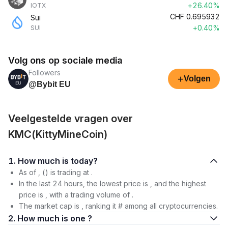
+26.40%
IOTX
CHF
0.695932
Sui
+0.40%
SUI
Volg ons op sociale media
Followers
+
Volgen
@Bybit EU
Veelgestelde vragen over
KMC(KittyMineCoin)
1. How much is today?
As of , () is trading at .
In the last 24 hours, the lowest price is , and the highest
price is , with a trading volume of .
The market cap is , ranking it # among all cryptocurrencies.
2. How much is one ?