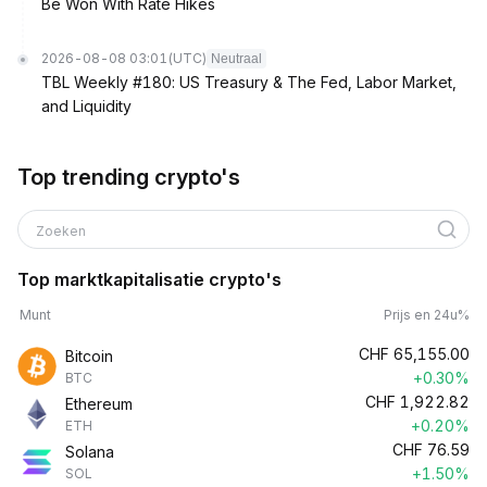
Be Won With Rate Hikes
2026-08-08 03:01
(UTC)
Neutraal
TBL Weekly #180: US Treasury & The Fed, Labor Market,
and Liquidity
Top trending crypto's
Zoeken
Top marktkapitalisatie crypto's
Munt
Prijs en 24u%
CHF
65,155.00
Bitcoin
+0.30%
BTC
CHF
1,922.82
Ethereum
+0.20%
ETH
CHF
76.59
Solana
+1.50%
SOL