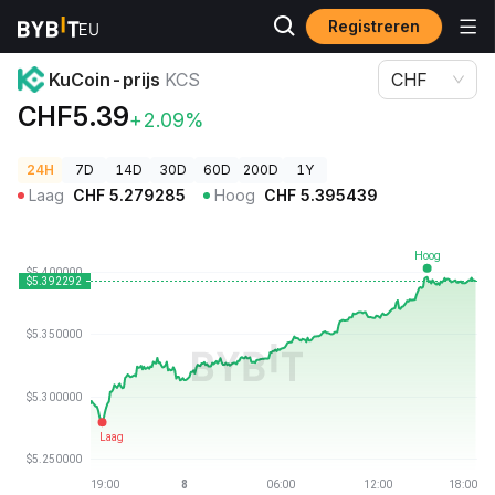
Registreren
Cryptoprijzen
KuCoin-prijs KCS
KuCoin-prijs
KCS
CHF
CHF5.39
+2.09%
24H
7D
14D
30D
60D
200D
1Y
Laag
CHF
5.279285
Hoog
CHF
5.395439