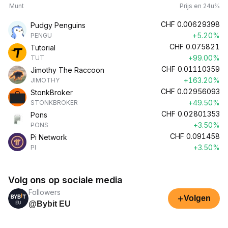
Munt
Prijs en 24u%
CHF
0.00629398
Pudgy Penguins
+5.20%
PENGU
CHF
0.075821
Tutorial
+99.00%
TUT
CHF
0.01110359
Jimothy The Raccoon
+163.20%
JIMOTHY
CHF
0.02956093
StonkBroker
+49.50%
STONKBROKER
CHF
0.02801353
Pons
+3.50%
PONS
CHF
0.091458
Pi Network
+3.50%
PI
Volg ons op sociale media
Followers
+
Volgen
@Bybit EU