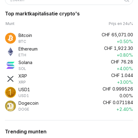
Top marktkapitalisatie crypto's
Munt
Prijs en 24u%
CHF
65,071.00
Bitcoin
+0.50%
BTC
CHF
1,922.30
Ethereum
+0.80%
ETH
CHF
76.28
Solana
+4.00%
SOL
CHF
1.044
XRP
+3.00%
XRP
CHF
0.999526
USD1
0.00%
USD1
CHF
0.071184
Dogecoin
+2.40%
DOGE
Trending munten