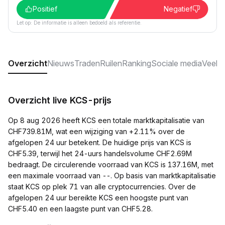
Positief
Negatief
Let op: De informatie is alleen bedoeld als referentie.
Overzicht
Nieuws
Traden
Ruilen
Ranking
Sociale media
Veelg
Overzicht live KCS-prijs
Op 8 aug 2026 heeft KCS een totale marktkapitalisatie van
CHF739.81M, wat een wijziging van +2.11% over de
afgelopen 24 uur betekent. De huidige prijs van KCS is
CHF5.39, terwijl het 24-uurs handelsvolume CHF2.69M
bedraagt. De circulerende voorraad van KCS is 137.16M, met
een maximale voorraad van --. Op basis van marktkapitalisatie
staat KCS op plek 71 van alle cryptocurrencies. Over de
afgelopen 24 uur bereikte KCS een hoogste punt van
CHF5.40 en een laagste punt van CHF5.28.