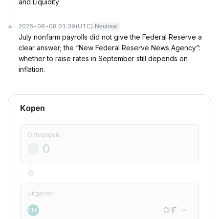
and Liquidity
2026-08-08 01:39
(UTC)
Neutraal
July nonfarm payrolls did not give the Federal Reserve a
clear answer; the “New Federal Reserve News Agency”:
whether to raise rates in September still depends on
inflation.
Kopen
Ontvangen
Uitgeven
CHF
CHF