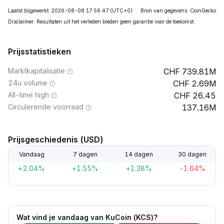
Laatst bijgewerkt: 2026-08-08 17:56:47
(UTC+0)
Bron van gegevens: CoinGecko
Disclaimer: Resultaten uit het verleden bieden geen garantie voor de toekomst.
Prijsstatistieken
Marktkapitalisatie
739.81M
24u volume
2.69M
All-time high
26.45
Circulerende voorraad
137.16M
Prijsgeschiedenis (USD)
Vandaag
7 dagen
14 dagen
30 dagen
+2.04%
+1.55%
+1.38%
-1.64%
Wat vind je vandaag van KuCoin (KCS)?