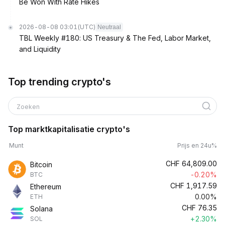
Be Won With Rate Hikes
2026-08-08 03:01
(UTC)
Neutraal
TBL Weekly #180: US Treasury & The Fed, Labor Market,
and Liquidity
Top trending crypto's
Zoeken
Top marktkapitalisatie crypto's
Munt
Prijs en 24u%
CHF
64,809.00
Bitcoin
-0.20%
BTC
CHF
1,917.59
Ethereum
0.00%
ETH
CHF
76.35
Solana
+2.30%
SOL