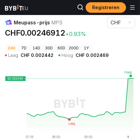
Registreren
Cryptoprijzen
Meupass-prijs MPS
Meupass-prijs
MPS
CHF
CHF0.00246912
+0.93%
24H
7D
14D
30D
60D
200D
1Y
Laag
CHF
0.002442
Hoog
CHF
0.002469