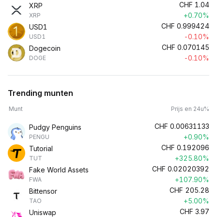
CHF
1.04
XRP
+0.70%
XRP
CHF
0.999424
USD1
-0.10%
USD1
CHF
0.070145
Dogecoin
-0.10%
DOGE
Trending munten
Munt
Prijs en 24u%
CHF
0.00631133
Pudgy Penguins
+0.90%
PENGU
CHF
0.192096
Tutorial
+325.80%
TUT
CHF
0.02020392
Fake World Assets
+107.90%
FWA
CHF
205.28
Bittensor
+5.00%
TAO
CHF
3.97
Uniswap