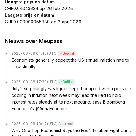
Hoogste prijs en datum
CHF0.04043634 op 26 feb 2025
Laagste prijs en datum
CHF0.000000055889 op 2 apr 2026
Nieuws over Meupass
2026-08-09 04:48
(UTC)
Bearish
Economists generally expect the US annual inflation rate to
slow slightly.
2026-08-08 17:30
(UTC)
Bullish
July’s surprisingly weak jobs report coupled with a possible
cooling in inflation next week may lead the Fed to hold
interest rates steady at its next meeting, says Bloomberg
Economic’s @AnnaEconomist
2026-08-08 13:17
(UTC)
Neutraal
Why One Top Economist Says the Fed’s Inflation Fight Can’t