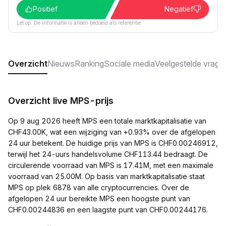
Positief
Negatief
Let op: De informatie is alleen bedoeld als referentie.
Overzicht
Nieuws
Ranking
Sociale media
Veelgestelde vrage
Overzicht live MPS-prijs
Op 9 aug 2026 heeft MPS een totale marktkapitalisatie van
CHF43.00K, wat een wijziging van +0.93% over de afgelopen
24 uur betekent. De huidige prijs van MPS is CHF0.00246912,
terwijl het 24-uurs handelsvolume CHF113.44 bedraagt. De
circulerende voorraad van MPS is 17.41M, met een maximale
voorraad van 25.00M. Op basis van marktkapitalisatie staat
MPS op plek 6878 van alle cryptocurrencies. Over de
afgelopen 24 uur bereikte MPS een hoogste punt van
CHF0.00244836 en een laagste punt van CHF0.00244176.