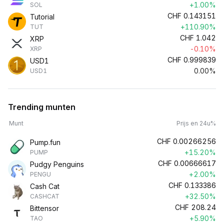
+1.00%
SOL
CHF
0.143151
Tutorial
+110.90%
TUT
CHF
1.042
XRP
-0.10%
XRP
CHF
0.999839
USD1
0.00%
USD1
Trending munten
Munt
Prijs en 24u%
CHF
0.00266256
Pump.fun
+15.20%
PUMP
CHF
0.00666617
Pudgy Penguins
+2.00%
PENGU
CHF
0.133386
Cash Cat
+32.50%
CASHCAT
CHF
208.24
Bittensor
+5.90%
TAO