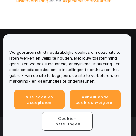
Risicoverklaring
en de
Algemene Voorwaarden
.
Over
We gebruiken strikt noodzakelijke cookies om deze site te
Diensten
laten werken en veilig te houden. Met jouw toestemming
gebruiken we ook functionele, analytische, marketing- en
socialemediacookies om je instellingen te onthouden, het
Ondersteuning
gebruik van de site te begrijpen, de site te verbeteren, en
marketing- en deelfuncties te ondersteunen.
Producten
Alle cookies
Aanvullende
Juridisch
accepteren
cookies weigeren
Cookie-
© 2025-2026 Bybit.eu. All rights reserved.
instellingen
Gebruiksvoorwaarden
|
Privacyvoorwaarden
|
Colofon