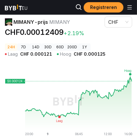
Registreren
Cryptoprijzen
MIMANY-prijs MIMANY
MIMANY-prijs
MIMANY
CHF
CHF0.00012409
+2.19%
24H
7D
14D
30D
60D
200D
1Y
Laag
CHF
0.000121
Hoog
CHF
0.000125