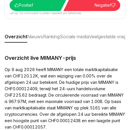
Positief
Negatief
Let op: De informatie is alleen bedoeld als referentie.
Overzicht
Nieuws
Ranking
Sociale media
Veelgestelde vrage
Overzicht live MIMANY-prijs
Op 9 aug 2026 heeft MIMANY een totale marktkapitalisatie
van CHF120.12K, wat een wijziging van 0.00% over de
afgelopen 24 uur betekent. De huidige prijs van MIMANY is
CHF0.00012409, terwijl het 24-uurs handelsvolume
CHF225.62 bedraagt. De circulerende voorraad van MIMANY
is 967.97M, met een maximale voorraad van 1.00B. Op basis
van marktkapitalisatie staat MIMANY op plek 5161 van alle
cryptocurrencies. Over de afgelopen 24 uur bereikte MIMANY
een hoogste punt van CHF0.00012438 en een laagste punt
van CHF0.00012057.