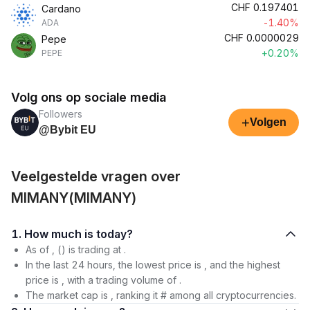
CHF
0.197401
Cardano
-1.40%
ADA
CHF
0.0000029
Pepe
+0.20%
PEPE
Volg ons op sociale media
Followers
+
Volgen
@Bybit EU
Veelgestelde vragen over
MIMANY(MIMANY)
1. How much is today?
As of , () is trading at .
In the last 24 hours, the lowest price is , and the highest
price is , with a trading volume of .
The market cap is , ranking it # among all cryptocurrencies.