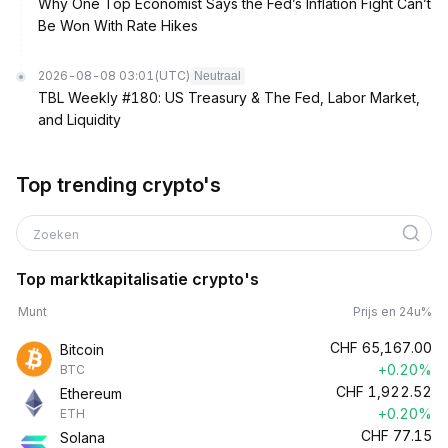
Why One Top Economist Says the Fed’s Inflation Fight Can’t
Be Won With Rate Hikes
2026-08-08 03:01
(UTC)
Neutraal
TBL Weekly #180: US Treasury & The Fed, Labor Market,
and Liquidity
Top trending crypto's
Zoeken
Top marktkapitalisatie crypto's
Munt
Prijs en 24u%
CHF
65,167.00
Bitcoin
+0.20%
BTC
CHF
1,922.52
Ethereum
+0.20%
ETH
CHF
77.15
Solana