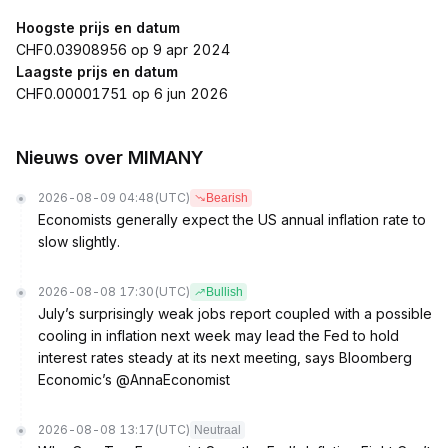
Hoogste prijs en datum
CHF0.03908956 op 9 apr 2024
Laagste prijs en datum
CHF0.00001751 op 6 jun 2026
Nieuws over MIMANY
2026-08-09 04:48
(UTC)
Bearish
Economists generally expect the US annual inflation rate to
slow slightly.
2026-08-08 17:30
(UTC)
Bullish
July’s surprisingly weak jobs report coupled with a possible
cooling in inflation next week may lead the Fed to hold
interest rates steady at its next meeting, says Bloomberg
Economic’s @AnnaEconomist
2026-08-08 13:17
(UTC)
Neutraal