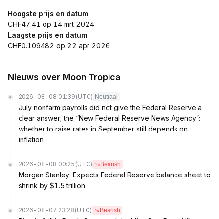
Hoogste prijs en datum
CHF47.41 op 14 mrt 2024
Laagste prijs en datum
CHF0.109482 op 22 apr 2026
Nieuws over Moon Tropica
2026-08-08 01:39
(UTC)
Neutraal
July nonfarm payrolls did not give the Federal Reserve a
clear answer; the “New Federal Reserve News Agency”:
whether to raise rates in September still depends on
inflation.
2026-08-08 00:25
(UTC)
Bearish
Morgan Stanley: Expects Federal Reserve balance sheet to
shrink by $1.5 trillion
2026-08-07 23:28
(UTC)
Bearish