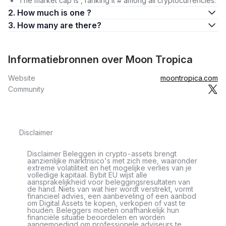
The market cap is , ranking it # among all cryptocurrencies.
2. How much is one ?
3. How many are there?
Informatiebronnen over Moon Tropica
Website
moontropica.com
Community
Disclaimer
Disclaimer Beleggen in crypto-assets brengt
aanzienlijke marktrisico's met zich mee, waaronder
extreme volatiliteit en het mogelijke verlies van je
volledige kapitaal. Bybit EU wijst alle
aansprakelijkheid voor beleggingsresultaten van
de hand. Niets van wat hier wordt verstrekt, vormt
financieel advies, een aanbeveling of een aanbod
om Digital Assets te kopen, verkopen of vast te
houden. Beleggers moeten onafhankelijk hun
financiële situatie beoordelen en worden
aangemoedigd om professionele adviseurs te