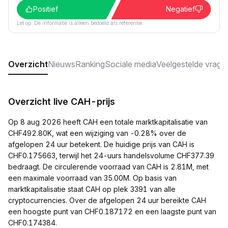
Positief
Negatief
Let op: De informatie is alleen bedoeld als referentie.
Overzicht
Nieuws
Ranking
Sociale media
Veelgestelde vrage
Overzicht live CAH-prijs
Op 8 aug 2026 heeft CAH een totale marktkapitalisatie van
CHF492.80K, wat een wijziging van -0.28% over de
afgelopen 24 uur betekent. De huidige prijs van CAH is
CHF0.175663, terwijl het 24-uurs handelsvolume CHF377.39
bedraagt. De circulerende voorraad van CAH is 2.81M, met
een maximale voorraad van 35.00M. Op basis van
marktkapitalisatie staat CAH op plek 3391 van alle
cryptocurrencies. Over de afgelopen 24 uur bereikte CAH
een hoogste punt van CHF0.187172 en een laagste punt van
CHF0.174384.