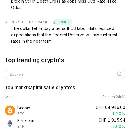
Bitcoin Still in Death Cross as Jobs Miss Cuts Rate-Hike
Odds
2026-08-07 19:45
(UTC)
Bullish
The dollar fell Friday after soft US labor data reduced
expectations that the Federal Reserve will raise interest
rates in the near term.
Top trending crypto's
Zoeken
Top marktkapitalisatie crypto's
Munt
Prijs en 24u%
CHF
64,946.00
Bitcoin
+1.20%
BTC
CHF
1,915.94
Ethereum
+1.00%
ETH