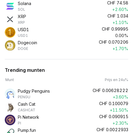
CHF
74.58
Solana
+2.60%
SOL
CHF
1.034
XRP
+1.10%
XRP
CHF
0.99995
USD1
0.00%
USD1
CHF
0.070206
Dogecoin
+1.70%
DOGE
Trending munten
Munt
Prijs en 24u%
CHF
0.00628222
Pudgy Penguins
+3.60%
PENGU
CHF
0.100079
Cash Cat
+11.50%
CASHCAT
CHF
0.090915
Pi Network
+2.30%
PI
CHF
0.0022933
Pump.fun