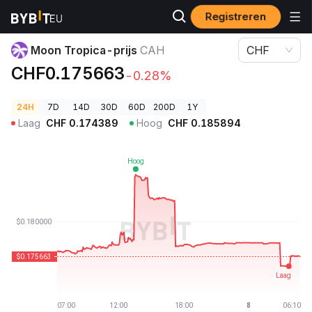
Registreren
Cryptoprijzen
Moon Tropica-prijs CAH
Moon Tropica-prijs
CAH
CHF
CHF0.175663
-0.28%
24H
7D
14D
30D
60D
200D
1Y
Laag
CHF
0.174389
Hoog
CHF
0.185894