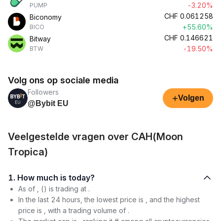
-3.20%
PUMP
CHF
0.061258
Biconomy
+55.60%
BICO
CHF
0.146621
Bitway
-19.50%
BTW
Volg ons op sociale media
Followers
+
Volgen
@Bybit EU
Veelgestelde vragen over CAH(Moon
Tropica)
1. How much is today?
As of , () is trading at .
In the last 24 hours, the lowest price is , and the highest
price is , with a trading volume of .